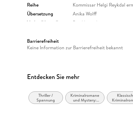
Reihe
Kommissar Helgi Reykdal ermi
Übersetzung
Anika Wolff
Verlag/Hersteller
Der Hörverlag
Originalsprache
isländisch
Produktart
MP3 format
Barrierefreiheit
Keine Information zur Barrierefreiheit bekannt
Audioinhalt
Hörbuch
Entdecken Sie mehr
Thriller /
Kriminalromane
Klassisc
Spannung
und Mystery:
Kriminalro
Polizeiarbeit &
und Myst
Forensik