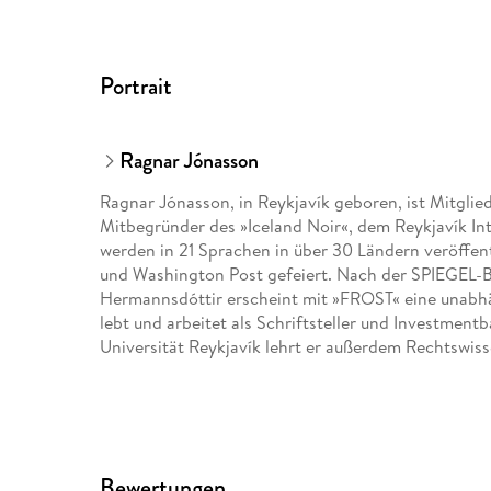
Portrait
Ragnar Jónasson
Ragnar Jónasson, in Reykjavík geboren, ist Mitglie
Mitbegründer des »Iceland Noir«, dem Reykjavík Int
werden in 21 Sprachen in über 30 Ländern veröffen
und Washington Post gefeiert. Nach der SPIEGEL-Be
Hermannsdóttir erscheint mit »FROST« eine unabh
lebt und arbeitet als Schriftsteller und Investment
Universität Reykjavík lehrt er außerdem Rechtswis
Bewertungen