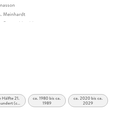
ónasson
. Meinhardt
 (Bjartur Veröld)
543452
e Hälfte 21.
ca. 1980 bis ca.
ca. 2020 bis ca.
undert (ca.
1989
2029
0 bis ca.
2050)