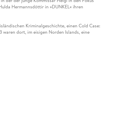
in der der junge Kommissar Helgi in den Fokus
 Hulda Hermannsdóttir in »DUNKEL« ihren
 isländischen Kriminalgeschichte, einen Cold Case:
3 waren dort, im eisigen Norden Islands, eine
en. Was ist 1983 wirklich geschehen? Und wurde
n gebracht?