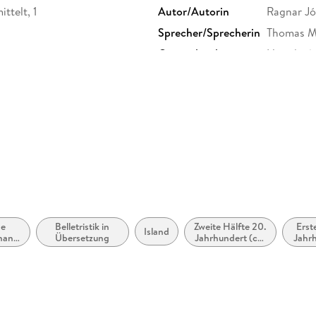
ttelt, 1
Autor/Autorin
Ragnar J
Sprecher/Sprecherin
Thomas M
Originaltitel
Hvítidauði
Family Sharing
Ja
Dateiformat
MP3
GTIN
9783844
he
Belletristik in
Zweite Hälfte 20.
Erst
Island
mane
Übersetzung
Jahrhundert (ca.
Jahrh
ery
1950 bis ca.
200
1999)