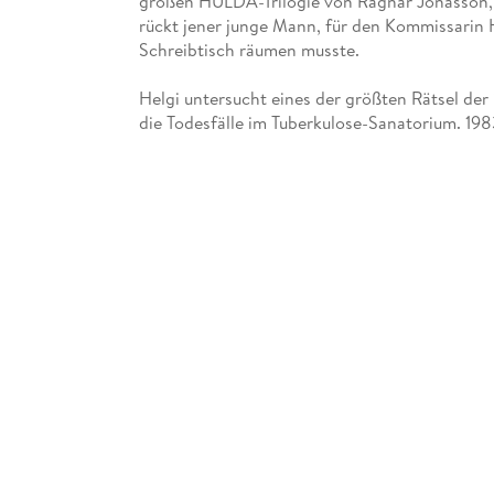
großen HULDA-Trilogie von Ragnar Jónasson, 
rückt jener junge Mann, für den Kommissarin
Schreibtisch räumen musste.
Helgi untersucht eines der größten Rätsel der
die Todesfälle im Tuberkulose-Sanatorium. 198
Krankenschwester und der Chefarzt umgekomm
die damalige Ermittlerin Hulda zum Schweige
Ungekürzte Lesung mit Thomas M. Meinhardt
6h 41min