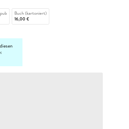
epub
Buch (kartoniert)
16,00 €
diesen
: