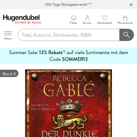
Abholung in über 100 Filialen
Filiale
Konto
Merkzettel
Warenkorb
Hugendubel
Menu
Summer Sale:
13% Rabatt
auf viele Sortimente mit dem
12
mehr
Code
SOMMER13
erfahren
Band 4