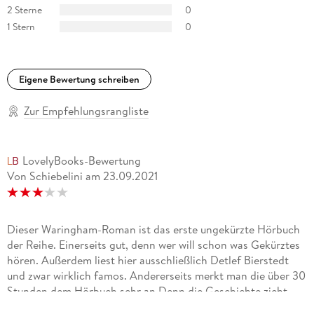
2 Sterne
0
1 Stern
0
Eigene Bewertung schreiben
Zur Empfehlungsrangliste
LovelyBooks-Bewertung
Von Schiebelini
am
23.09.2021
Dieser Waringham-Roman ist das erste ungekürzte Hörbuch
der Reihe. Einerseits gut, denn wer will schon was Gekürztes
hören. Außerdem liest hier ausschließlich Detlef Bierstedt
und zwar wirklich famos. Andererseits merkt man die über 30
Stunden dem Hörbuch sehr an.Denn die Geschichte zieht
sich im Grunde die meiste Zeit zäh wie Kaugummi dahin.