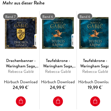
Mehr aus dieser Reihe
Band 7
Band 6
Band 6
Drachenbanner -
Teufelskrone -
Teufelskrone -
Waringham Saga,
Waringham Saga,
Waringham Saga,
Rebecca Gablé
Teil 7
Rebecca Gablé
Teil 6
Rebecca Gablé
Teil 6
Hörbuch Download
Hörbuch Download
Hörbuch Downloa
24,99 €
24,99 €
19,99 €
*
*
*