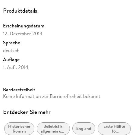
Produktdetails
Erscheinungsdatum
12. Dezember 2014
Sprache
deutsch
Auflage
1. Aufl. 2014
Ausgabe
Ungekürzt
Barrierefreiheit
Laufzeit
Keine Information zur Barrierefreiheit bekannt
2089 Minuten
Reihe
Entdecken Sie mehr
Waringham-Saga, 4
Historischer
Belletristik:
Erste Hälfte
Autor/Autorin
England
Roman
allgemein und
16.
Rebecca Gablé