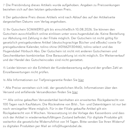
Die Preisbindung dieses Artikels wurde aufgehoben. Angaben zu Preissenkungen
7
beziehen sich auf den letzten gebundenen Preis.
Der gebundene Preis dieses Artikels wird nach Ablauf des auf der Artikelseite
8
dargestellten Datums vom Verlag angehoben.
Ihr Gutschein SOMMER13 gilt bis einschließlich 10.08.2026. Sie können den
12
Gutschein ausschließlich online einlösen unter www.hugendubel.de. Keine Bestellung
zur Abholung mit Zahlung in der Filiale möglich. Der Gutschein ist nicht gültig für
gesetzlich preisgebundene Artikel (deutschsprachige Bücher und eBooks) sowie für
preisgebundene Kalender, tolino shine (4016621130466), tolino select und das
Hugendubel Hörbuch Abo. Der Gutschein ist nicht mit anderen Gutscheinen und
Geschenkkarten kombinierbar. Eine Barauszahlung ist nicht möglich. Ein Weiterverkauf
und der Handel des Gutscheincodes sind nicht gestattet.
Leider können wir die Echtheit der Kundenbewertung aufgrund der großen Zahl an
15
Einzelbewertungen nicht prüfen.
Alle Informationen zur Tiefpreisgarantie finden Sie
hier
16
Alle Preise verstehen sich inkl. der gesetzlichen MwSt. Informationen über den
*
Versand und anfallende Versandkosten finden Sie
hier
Alle online gekauften Versandartikel beinhalten ein erweitertes Rückgaberecht von
***
100 Tagen nach Kaufdatum. Die Rücknahme von Bild-, Ton- und Datenträgern ist nur bei
noch versiegelter Ware möglich. Für in der Filiale gekaufte Artikel gilt ein
Rückgaberecht von 4 Wochen. Voraussetzung ist die Vorlage des Kassenbons und dass
sich der Artikel in wiederverkaufsfähigem Zustand befindet. Für digitale Produkte gilt
weiterhin die gesetzliche Widerrufsfrist von 14 Tagen. Bitte senden Sie Ihren Widerruf
zu digitalen Produkten per Mail an info@hugendubel.de.