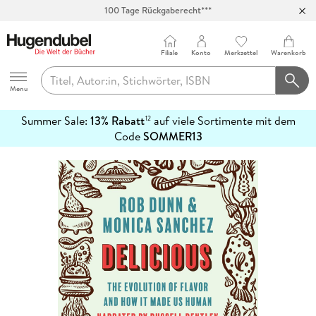
Abholung in über 100 Filialen
Filiale
Konto
Merkzettel
Warenkorb
Hugendubel
Menu
Summer Sale:
13% Rabatt
auf viele Sortimente mit dem
12
mehr
Code
SOMMER13
erfahren