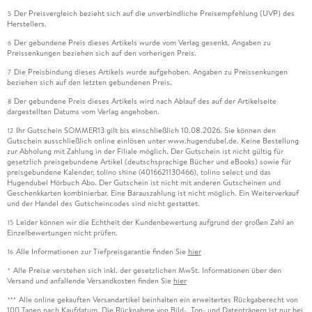
Der Preisvergleich bezieht sich auf die unverbindliche Preisempfehlung (UVP) des
5
Herstellers.
Der gebundene Preis dieses Artikels wurde vom Verlag gesenkt. Angaben zu
6
Preissenkungen beziehen sich auf den vorherigen Preis.
Die Preisbindung dieses Artikels wurde aufgehoben. Angaben zu Preissenkungen
7
beziehen sich auf den letzten gebundenen Preis.
Der gebundene Preis dieses Artikels wird nach Ablauf des auf der Artikelseite
8
dargestellten Datums vom Verlag angehoben.
Ihr Gutschein SOMMER13 gilt bis einschließlich 10.08.2026. Sie können den
12
Gutschein ausschließlich online einlösen unter www.hugendubel.de. Keine Bestellung
zur Abholung mit Zahlung in der Filiale möglich. Der Gutschein ist nicht gültig für
gesetzlich preisgebundene Artikel (deutschsprachige Bücher und eBooks) sowie für
preisgebundene Kalender, tolino shine (4016621130466), tolino select und das
Hugendubel Hörbuch Abo. Der Gutschein ist nicht mit anderen Gutscheinen und
Geschenkkarten kombinierbar. Eine Barauszahlung ist nicht möglich. Ein Weiterverkauf
und der Handel des Gutscheincodes sind nicht gestattet.
Leider können wir die Echtheit der Kundenbewertung aufgrund der großen Zahl an
15
Einzelbewertungen nicht prüfen.
Alle Informationen zur Tiefpreisgarantie finden Sie
hier
16
Alle Preise verstehen sich inkl. der gesetzlichen MwSt. Informationen über den
*
Versand und anfallende Versandkosten finden Sie
hier
Alle online gekauften Versandartikel beinhalten ein erweitertes Rückgaberecht von
***
100 Tagen nach Kaufdatum. Die Rücknahme von Bild-, Ton- und Datenträgern ist nur bei