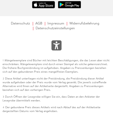
Datenschutz
AGB
Impressum
Widerrufsbelehrung
Datenschutzeinstellungen
Mängelexemplare sind Bücher mit leichten Beschädigungen, die das Lesen aber nicht
1
einschränken. Mängelexemplare sind durch einen Stempel als solche gekennzeichnet.
Die frühere Buchpreisbindung ist aufgehoben. Angaben zu Preissenkungen beziehen
sich auf den gebundenen Preis eines mangelfreien Exemplars.
Diese Artikel unterliegen nicht der Preisbindung, die Preisbindung dieser Artikel
2
wurde aufgehoben oder der Preis wurde vom Verlag gesenkt. Die jeweils zutreffende
Alternative wird Ihnen auf der Artikelseite dargestellt. Angaben zu Preissenkungen
beziehen sich auf den vorherigen Preis.
Durch Öffnen der Leseprobe willigen Sie ein, dass Daten an den Anbieter der
3
Leseprobe übermittelt werden.
Der gebundene Preis dieses Artikels wird nach Ablauf des auf der Artikelseite
4
dargestellten Datums vom Verlag angehoben.