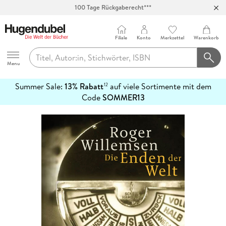
100 Tage Rückgaberecht***
Abholung in über 100 Filialen
Filiale
Konto
Merkzettel
Warenkorb
Hugendubel
Menu
Summer Sale:
13% Rabatt
auf viele Sortimente mit dem
12
mehr
Code
SOMMER13
erfahren