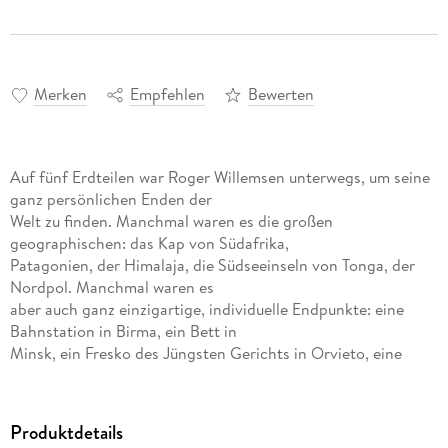
Merken
Empfehlen
Bewerten
Auf fünf Erdteilen war Roger Willemsen unterwegs, um seine
ganz persönlichen Enden der
Welt zu finden. Manchmal waren es die großen
geographischen: das Kap von Südafrika,
Patagonien, der Himalaja, die Südseeinseln von Tonga, der
Nordpol. Manchmal waren es
aber auch ganz einzigartige, individuelle Endpunkte: eine
Bahnstation in Birma, ein Bett in
Minsk, ein Fresko des Jüngsten Gerichts in Orvieto, eine
Behörde im kriegszerrütteten Kongo.
Immer aber geht es in diesen grandiosen literarischen
Reisebildern auch um ein Enden in
Produktdetails
anderem Sinn: um ein Ende der Liebe und des Begehrens, der