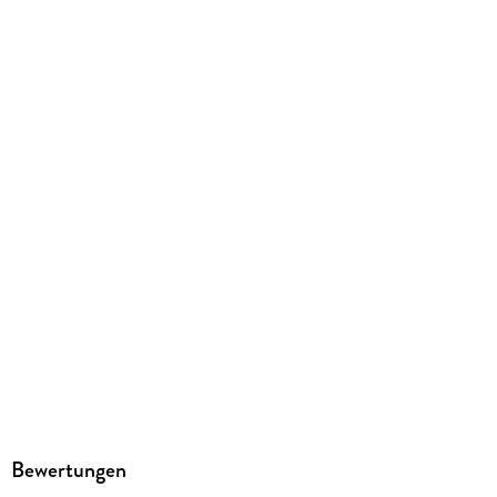
Tacheles!
Family Sharing
Ja
Produktart
MP3 format
Dateiformat
MP3
Audioinhalt
Hörbuch
GTIN
9783864842634
Bewertungen