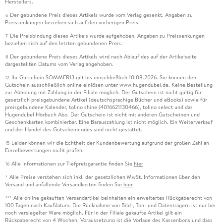
Herstellers.
Der gebundene Preis dieses Artikels wurde vom Verlag gesenkt. Angaben zu
6
Preissenkungen beziehen sich auf den vorherigen Preis.
Die Preisbindung dieses Artikels wurde aufgehoben. Angaben zu Preissenkungen
7
beziehen sich auf den letzten gebundenen Preis.
Der gebundene Preis dieses Artikels wird nach Ablauf des auf der Artikelseite
8
dargestellten Datums vom Verlag angehoben.
Ihr Gutschein SOMMER13 gilt bis einschließlich 10.08.2026. Sie können den
12
Gutschein ausschließlich online einlösen unter www.hugendubel.de. Keine Bestellung
zur Abholung mit Zahlung in der Filiale möglich. Der Gutschein ist nicht gültig für
gesetzlich preisgebundene Artikel (deutschsprachige Bücher und eBooks) sowie für
preisgebundene Kalender, tolino shine (4016621130466), tolino select und das
Hugendubel Hörbuch Abo. Der Gutschein ist nicht mit anderen Gutscheinen und
Geschenkkarten kombinierbar. Eine Barauszahlung ist nicht möglich. Ein Weiterverkauf
und der Handel des Gutscheincodes sind nicht gestattet.
Leider können wir die Echtheit der Kundenbewertung aufgrund der großen Zahl an
15
Einzelbewertungen nicht prüfen.
Alle Informationen zur Tiefpreisgarantie finden Sie
hier
16
Alle Preise verstehen sich inkl. der gesetzlichen MwSt. Informationen über den
*
Versand und anfallende Versandkosten finden Sie
hier
Alle online gekauften Versandartikel beinhalten ein erweitertes Rückgaberecht von
***
100 Tagen nach Kaufdatum. Die Rücknahme von Bild-, Ton- und Datenträgern ist nur bei
noch versiegelter Ware möglich. Für in der Filiale gekaufte Artikel gilt ein
Rückgaberecht von 4 Wochen. Voraussetzung ist die Vorlage des Kassenbons und dass