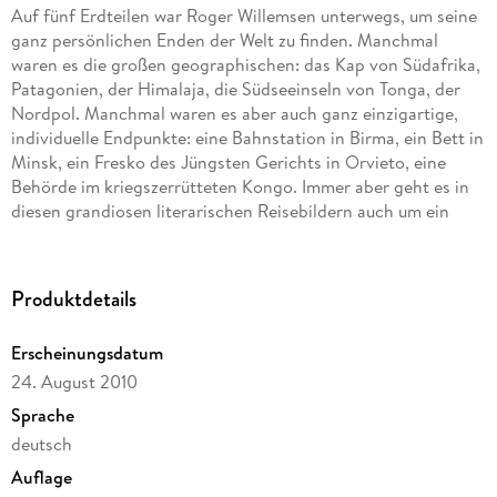
Auf fünf Erdteilen war Roger Willemsen unterwegs, um seine
ganz persönlichen Enden der Welt zu finden. Manchmal
waren es die großen geographischen: das Kap von Südafrika,
Patagonien, der Himalaja, die Südseeinseln von Tonga, der
Nordpol. Manchmal waren es aber auch ganz einzigartige,
individuelle Endpunkte: eine Bahnstation in Birma, ein Bett in
Minsk, ein Fresko des Jüngsten Gerichts in Orvieto, eine
Behörde im kriegszerrütteten Kongo. Immer aber geht es in
diesen grandiosen literarischen Reisebildern auch um ein
Enden in anderem Sinn: um ein Ende der Liebe und des
Begehrens, der Illusionen, der Ordnung und Verständigung.
Um das Ende des Lebens und um den Neubeginn.
Produktdetails
»Heute waren die Wolken eine Sehenswürdigkeit, nicht
Erscheinungsdatum
geringer als die Berge. Von ihrem Anblick ruhte ich mich aus,
bis ich hungrig wurde. Da war es vier Uhr früh, alles schlief,
24. August 2010
und ich tappte durch die Gänge. Um halb sieben Uhr fiel mir
Sprache
eine Frau aus dem Aufzug entgegen, betäubt von
deutsch
Insektenspray. Ich hielt sie kurz im Arm. Glücklich fühlten wir
Auflage
uns beide nur, weil der Insektenspray so stark war. In dieser