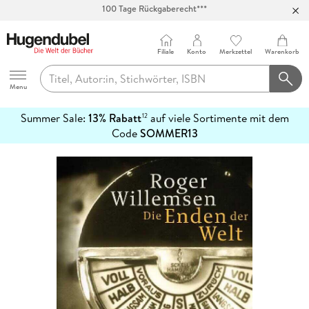
Abholung in über 100 Filialen
Filiale
Konto
Merkzettel
Warenkorb
Hugendubel
Menu
Summer Sale:
13% Rabatt
auf viele Sortimente mit dem
12
mehr
Code
SOMMER13
erfahren