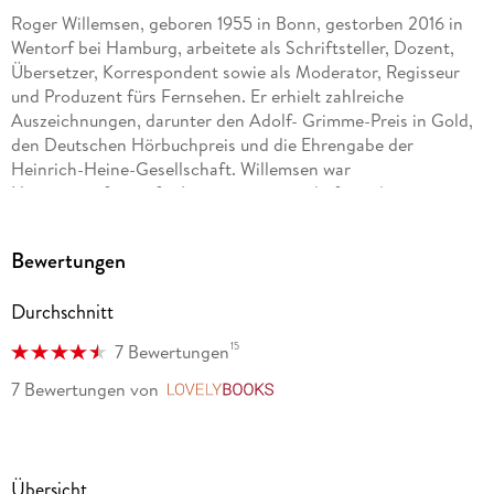
Roger Willemsen, geboren 1955 in Bonn, gestorben 2016 in
Wentorf bei Hamburg, arbeitete als Schriftsteller, Dozent,
Übersetzer, Korrespondent sowie als Moderator, Regisseur
und Produzent fürs Fernsehen. Er erhielt zahlreiche
Auszeichnungen, darunter den Adolf- Grimme-Preis in Gold,
den Deutschen Hörbuchpreis und die Ehrengabe der
Heinrich-Heine-Gesellschaft. Willemsen war
Honorarprofessor für Literaturwissenschaft an der
Humboldt-Universität in Berlin, Schirmherr des
Afghanischen Frauenvereins und stand mit zahlreichen
Bewertungen
Soloprogrammen auf der Bühne.
Durchschnitt
15
7 Bewertungen
7 Bewertungen
von
LovelyBooks
Übersicht