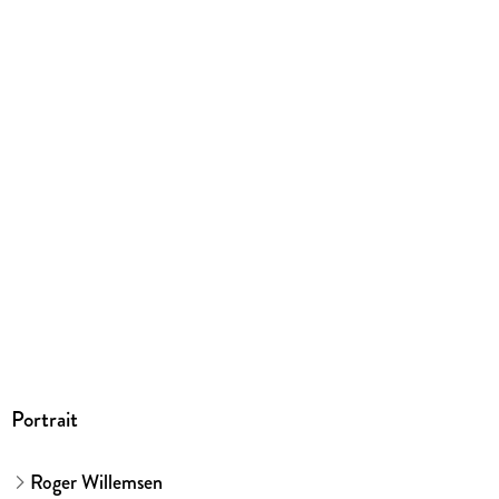
242 g
Größe (L/B/H)
144/124/25 mm
Sonstiges
Jewelcase
GTIN
9783941168428
Herstelleradresse
ROOF Music Schallplatten- und Verlags GmbH, Prinz-
Regent-Str. 50-60, 44795 Bochum, ROOF Music
Schallplatten- und Verlags GmbH,
produktsicherheit@roofmusic.de
Portrait
Roger Willemsen