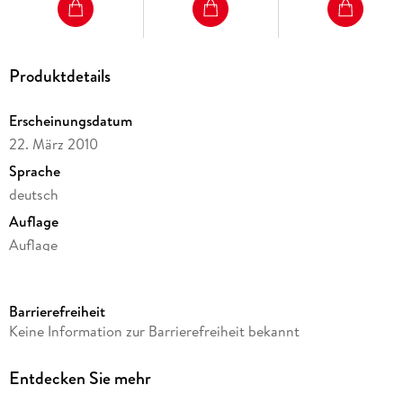
Produktdetails
Erscheinungsdatum
22. März 2010
Sprache
deutsch
Auflage
Auflage
Ausgabe
Ungekürzt
Barrierefreiheit
Dateigröße
Keine Information zur Barrierefreiheit bekannt
610,71 MB
Laufzeit
Entdecken Sie mehr
812 Minuten