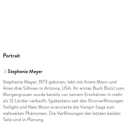
Produktart
MP3 format
Dateiformat
MP3
Audioinhalt
Hörbuch
GTIN
Portrait
9783844900941
Stephenie Meyer
Stephenie Meyer, 1973 geboren, lebt mit ihrem Mann und
ihren drei Söhnen in Arizona, USA. Ihr erstes Buch Bis(s) zum
Morgengrauen wurde bereits vor seinem Erscheinen in mehr
als 12 Länder verkauft. Spätestens seit den Kinoverfilmungen
Twilight und New Moon avancierte die Vampir-Saga zum
weltweiten Phänomen. Die Verfilmungen der letzten beiden
Teile sind in Planung.