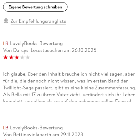
Eigene Bewertung schreiben
Zur Empfehlungsrangliste
LovelyBooks-Bewertung
Von Darcys_Lesestuebchen
am
26.10.2025
Ich glaube, über den Inhalt brauche ich nicht viel sagen, aber
für die, die dennoch nicht wissen, was im ersten Band der
Twillight-Saga passiert, gibt es eine kleine Zusammenfassung.
Als Bella mit 17 zu ihrem Vater zieht, verändert sich ihr Leben
komplett, vor allem als sie auf den geheimnisvollen Edward
und seine Familie trifft. Sie verliebt sich in ihn, aber Edward
ist ein Vampir, wodurch sie in große Gefahr gerät.Jap, das ist
der Inhalt in zwei Sätzen, denn mehr passierte auch nicht,
LovelyBooks-Bewertung
aber warte, doch ! Denn Bella war so eine anstrengende
Von Bettinaviolabarth
am
29.11.2023
Nuss, die keinen Selbsterhaltungsbetrieb besaß und