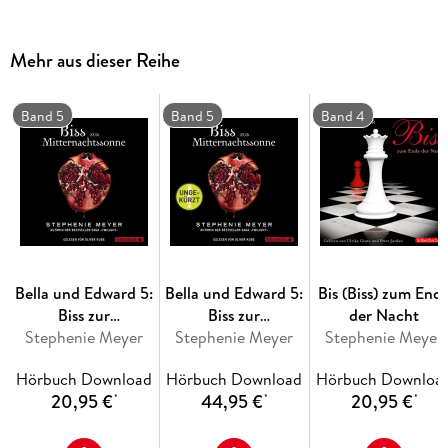
sein. Aber was ist er dann?
Mehr aus dieser Reihe
Band 5
Band 5
Band 4
Bella und Edward 5:
Bella und Edward 5:
Bis (Biss) zum End
Biss zur
Biss zur
der Nacht
Mitternachtssonne
Stephenie Meyer
Mitternachtssonne -
Stephenie Meyer
Stephenie Meyer
ungekürzt
Hörbuch Download
Hörbuch Download
Hörbuch Downloa
20,95 €
44,95 €
20,95 €
*
*
*