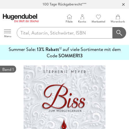
Abholung in über 100 Filialen
Filiale
Konto
Merkzettel
Warenkorb
Hugendubel
Menu
Summer Sale:
13% Rabatt
auf viele Sortimente mit dem
12
mehr
Code
SOMMER13
erfahren
Band 1