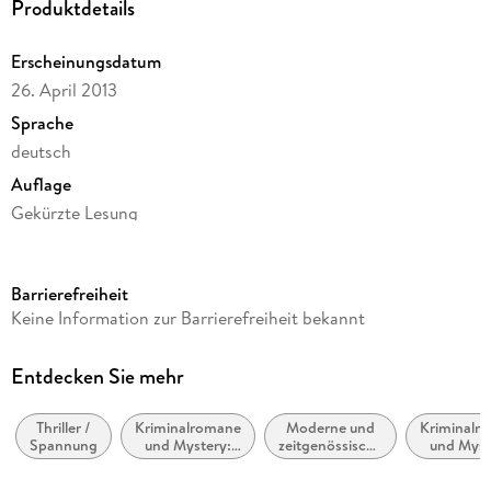
Produktdetails
-
Grabkammer - gekürzt
-
Grabkammer - ungekürzt
Erscheinungsdatum
26. April 2013
-
Totengrund - gekürzt
Sprache
-
Grabesstille - gekürzt
deutsch
Auflage
-
Grabesstille - ungekürzt
Gekürzte Lesung
Ausgabe
-
Abendruh - gekürzt
Gekürzt
Barrierefreiheit
Dateigröße
Keine Information zur Barrierefreiheit bekannt
323,28 MB
Weitere Titel von Tess Gerritsen:
Laufzeit
Entdecken Sie mehr
-
Kalte Herzen - ungekürzt
458 Minuten
Thriller /
Kriminalromane
Moderne und
Kriminalr
Reihe
-
Roter Engel - ungekürzt
Spannung
und Mystery:
zeitgenössische
und Myst
Rizzoli & Isles, 10
Polizeiarbeit &
Belletristik:
weiblic
Forensik
allgemein und
Ermittl
-
Trügerische Ruhe - ungekürzt