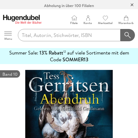
Abholung in über 100 Filialen
Filiale
Konto
Merkzettel
Warenkorb
Hugendubel
Menu
Summer Sale:
13% Rabatt
auf viele Sortimente mit dem
12
mehr
Code
SOMMER13
erfahren
Band 10