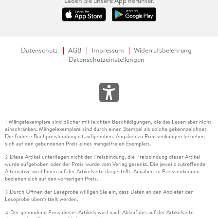
Laden Sie unsere App herunter.
Datenschutz
AGB
Impressum
Widerrufsbelehrung
Datenschutzeinstellungen
Mängelexemplare sind Bücher mit leichten Beschädigungen, die das Lesen aber nicht
1
einschränken. Mängelexemplare sind durch einen Stempel als solche gekennzeichnet.
Die frühere Buchpreisbindung ist aufgehoben. Angaben zu Preissenkungen beziehen
sich auf den gebundenen Preis eines mangelfreien Exemplars.
Diese Artikel unterliegen nicht der Preisbindung, die Preisbindung dieser Artikel
2
wurde aufgehoben oder der Preis wurde vom Verlag gesenkt. Die jeweils zutreffende
Alternative wird Ihnen auf der Artikelseite dargestellt. Angaben zu Preissenkungen
beziehen sich auf den vorherigen Preis.
Durch Öffnen der Leseprobe willigen Sie ein, dass Daten an den Anbieter der
3
Leseprobe übermittelt werden.
Der gebundene Preis dieses Artikels wird nach Ablauf des auf der Artikelseite
4