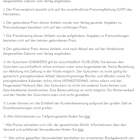
dargestellten Datums vom Verlag angehoben.
Der Preisvergleich bezieht sich auf die unverbindliche Preisempfehlung (UVP) des
5
Herstellers.
Der gebundene Preis dieses Artikels wurde vom Verlag gesenkt. Angaben zu
6
Preissenkungen beziehen sich auf den vorherigen Preis.
Die Preisbindung dieses Artikels wurde aufgehoben. Angaben zu Preissenkungen
7
beziehen sich auf den letzten gebundenen Preis.
Der gebundene Preis dieses Artikels wird nach Ablauf des auf der Artikelseite
8
dargestellten Datums vom Verlag angehoben.
Ihr Gutschein SOMMER13 gilt bis einschließlich 10.08.2026. Sie können den
12
Gutschein ausschließlich online einlösen unter www.hugendubel.de. Keine Bestellung
zur Abholung mit Zahlung in der Filiale möglich. Der Gutschein ist nicht gültig für
gesetzlich preisgebundene Artikel (deutschsprachige Bücher und eBooks) sowie für
preisgebundene Kalender, tolino shine (4016621130466), tolino select und das
Hugendubel Hörbuch Abo. Der Gutschein ist nicht mit anderen Gutscheinen und
Geschenkkarten kombinierbar. Eine Barauszahlung ist nicht möglich. Ein Weiterverkauf
und der Handel des Gutscheincodes sind nicht gestattet.
Leider können wir die Echtheit der Kundenbewertung aufgrund der großen Zahl an
15
Einzelbewertungen nicht prüfen.
Alle Informationen zur Tiefpreisgarantie finden Sie
hier
16
Alle Preise verstehen sich inkl. der gesetzlichen MwSt. Informationen über den
*
Versand und anfallende Versandkosten finden Sie
hier
Alle online gekauften Versandartikel beinhalten ein erweitertes Rückgaberecht von
***