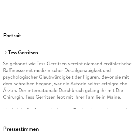
Dateiformat
MP3
Audioinhalt
Hörbuch
GTIN
Portrait
9783837119695
Tess Gerritsen
So gekonnt wie Tess Gerritsen vereint niemand erzählerische
Raffinesse mit medizinischer Detailgenauigkeit und
psychologischer Glaubwürdigkeit der Figuren. Bevor sie mit
dem Schreiben begann, war die Autorin selbst erfolgreiche
Ärztin. Der internationale Durchbruch gelang ihr mit Die
Chirurgin. Tess Gerritsen lebt mit ihrer Familie in Maine.
Mechthild Großmann drehte mit Fassbinder, spielte an vielen
Theatern und in zahlreichen TV-Filmen. Seit 2002 begeistert
sie mit ihrer unverkennbaren Stimme als Staatsanwältin im
Pressestimmen
Münsteraner "Tatort". "Abendruh" ist ihr sechstes Tess-