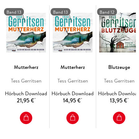
Die Jane Rizzoli-Thriller:
Band 13
Band 13
Band 12
-
Die Chirurgin - gekürzt
-
Die Chirurgin - ungekürzt
-
Der Meister - ungekürzt
-
Todsünde - gekürzt
Mutterherz
Mutterherz
Blutzeuge
-
Schwesternmord - gekürzt
Tess Gerritsen
Tess Gerritsen
Tess Gerritsen
-
Scheintot - gekürzt
Hörbuch Download
Hörbuch Download
Hörbuch Downloa
-
Scheintot - ungekürzt
21,95 €
14,95 €
13,95 €
*
*
*
-
Blutmale - gekürzt
-
Blutmale - ungekürzt