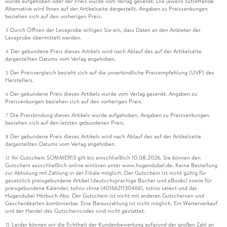
wurde aufgehoben oder der Preis wurde vom Verlag gesenkt. Die jeweils zutreffende
Alternative wird Ihnen auf der Artikelseite dargestellt. Angaben zu Preissenkungen
beziehen sich auf den vorherigen Preis.
Durch Öffnen der Leseprobe willigen Sie ein, dass Daten an den Anbieter der
3
Leseprobe übermittelt werden.
Der gebundene Preis dieses Artikels wird nach Ablauf des auf der Artikelseite
4
dargestellten Datums vom Verlag angehoben.
Der Preisvergleich bezieht sich auf die unverbindliche Preisempfehlung (UVP) des
5
Herstellers.
Der gebundene Preis dieses Artikels wurde vom Verlag gesenkt. Angaben zu
6
Preissenkungen beziehen sich auf den vorherigen Preis.
Die Preisbindung dieses Artikels wurde aufgehoben. Angaben zu Preissenkungen
7
beziehen sich auf den letzten gebundenen Preis.
Der gebundene Preis dieses Artikels wird nach Ablauf des auf der Artikelseite
8
dargestellten Datums vom Verlag angehoben.
Ihr Gutschein SOMMER13 gilt bis einschließlich 10.08.2026. Sie können den
12
Gutschein ausschließlich online einlösen unter www.hugendubel.de. Keine Bestellung
zur Abholung mit Zahlung in der Filiale möglich. Der Gutschein ist nicht gültig für
gesetzlich preisgebundene Artikel (deutschsprachige Bücher und eBooks) sowie für
preisgebundene Kalender, tolino shine (4016621130466), tolino select und das
Hugendubel Hörbuch Abo. Der Gutschein ist nicht mit anderen Gutscheinen und
Geschenkkarten kombinierbar. Eine Barauszahlung ist nicht möglich. Ein Weiterverkauf
und der Handel des Gutscheincodes sind nicht gestattet.
Leider können wir die Echtheit der Kundenbewertung aufgrund der großen Zahl an
15