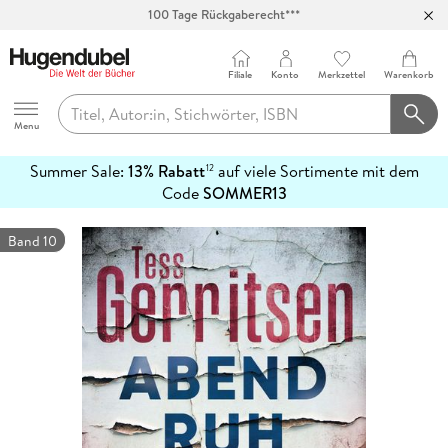
100 Tage Rückgaberecht***
Abholung in über 100 Filialen
Filiale
Konto
Merkzettel
Warenkorb
Hugendubel
Menu
Summer Sale:
13% Rabatt
auf viele Sortimente mit dem
12
mehr
Code
SOMMER13
erfahren
Band 10