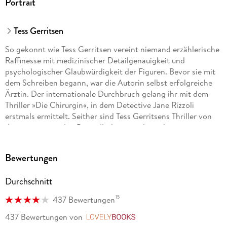
Portrait
Tess Gerritsen
So gekonnt wie Tess Gerritsen vereint niemand erzählerische
Raffinesse mit medizinischer Detailgenauigkeit und
psychologischer Glaubwürdigkeit der Figuren. Bevor sie mit
dem Schreiben begann, war die Autorin selbst erfolgreiche
Ärztin. Der internationale Durchbruch gelang ihr mit dem
Thriller »Die Chirurgin«, in dem Detective Jane Rizzoli
erstmals ermittelt. Seither sind Tess Gerritsens Thriller von
den internationalen Bestsellerlisten nicht mehr
wegzudenken. Die Autorin lebt mit ihrer Familie in Maine.
Bewertungen
Durchschnitt
15
437 Bewertungen
437 Bewertungen
von
LovelyBooks