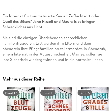
Ein Internat für traumatisierte Kinder: Zufluchtsort oder
Quell des Bösen? Jane Rizzoli und Maura Isles bringen
Schreckliches ans Licht . . .
Sie sind die einzigen Überlebenden schrecklicher
Familientragödien. Erst wurden ihre Eltern und dann
obendrein ihre Pflegefamilien brutal ermordet. In Abendruh,
einem Internat in der Abgeschiedenheit Maines, sollen sie
ihre Sicherheit wiedergewinnen und in ein normales Leben
zurückfinden. Doch obwohl die Schule hermetisch gesichert
ist, kommt es zu höchst beunruhigenden Vorfällen, und drei
Jugendliche bangen um ihr Leben. Maura Isles, die eine
Mehr aus dieser Reihe
persönliche Verbindung zu Abendruh hat, ist vor Ort, als die
Bedrohung eskaliert . . .
Band 12
Band 11
Band 9
Verpassen Sie auch nicht »Spy Coast - Die Spionin« und »Die
Sommergäste«, Tess Gerritsens brillante neue Thrillerreihe
über eine Gruppe aus ehemaligen Spionen, die noch lange