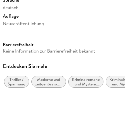
deutsch
Auflage
Neuveröffentlichung
Seitenanzahl
416
Barrierefreiheit
Reihe
Keine Information zur Barrierefreiheit bekannt
Rizzoli & Isles, 10
Autor/Autorin
Entdecken Sie mehr
Tess Gerritsen
Thriller /
Moderne und
Kriminalromane
Kriminalr
Übersetzung
Spannung
zeitgenössische
und Mystery:
und Myst
Andreas Jäger
Belletristik:
Polizeiarbeit &
weiblic
allgemein und
Forensik
Ermittl
Verlag/Hersteller
literarisch
Blanvalet Taschenbuchverl
Originaltitel
Last to Die (Rizzoli & Isles 10)
Originalsprache