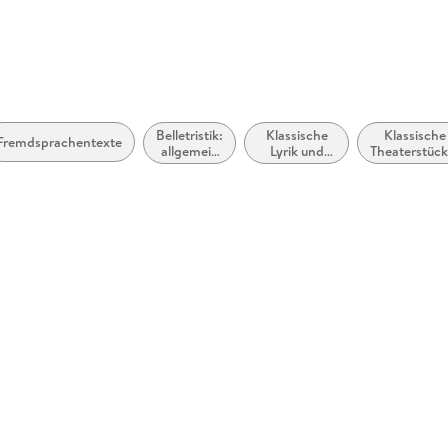
Belletristik:
Klassische
Klassische
Fremdsprachentexte
allgemein
Lyrik und
Theaterstück
und
Dichtung
Dramen (vo
literarisch,
(vor dem 20.
1900)
nicht nach
Jahrhundert)
Genre