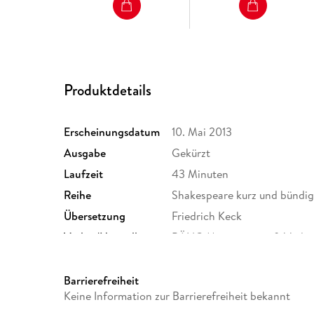
Produktdetails
Erscheinungsdatum
10. Mai 2013
Ausgabe
Gekürzt
Laufzeit
43 Minuten
Reihe
Shakespeare kurz und bündi
Übersetzung
Friedrich Keck
Verlag/Hersteller
BÄNG Management & Verla
Produktart
MP3 format
Audioinhalt
Hörbuch
Barrierefreiheit
Keine Information zur Barrierefreiheit bekannt