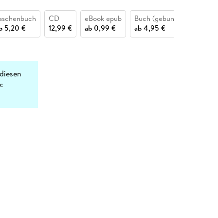
aschenbuch
CD
eBook epub
Buch (gebunden)
Buch 
b
5,20 €
12,99 €
ab
0,99 €
ab
4,95 €
ab
4,
diesen
: