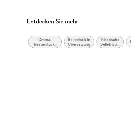
Entdecken Sie mehr
Drama,
Belletristik in
Klassische
Theaterstücke,
Übersetzung
Belletristik:
Drehbücher
allgemein
und
literarisch