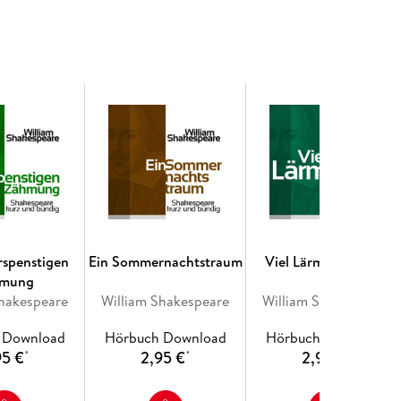
rspenstigen
Ein Sommernachtstraum
Viel Lärm um nichts
mung
Shakespeare
William Shakespeare
William Shakespeare
 Download
Hörbuch Download
Hörbuch Download
95 €
2,95 €
2,95 €
*
*
*