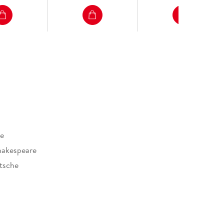
re
hakespeare
itsche
970055