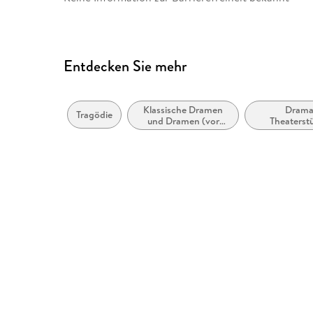
Entdecken Sie mehr
Klassische Dramen
Drama
Tragödie
und Dramen (vor
Theaterst
1900)
Drehbüc