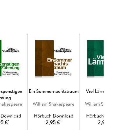
rspenstigen
Ein Sommernachtstraum
Viel Lärm um nichts
mung
Shakespeare
William Shakespeare
William Shakespeare
 Download
Hörbuch Download
Hörbuch Download
95 €
2,95 €
2,95 €
*
*
*