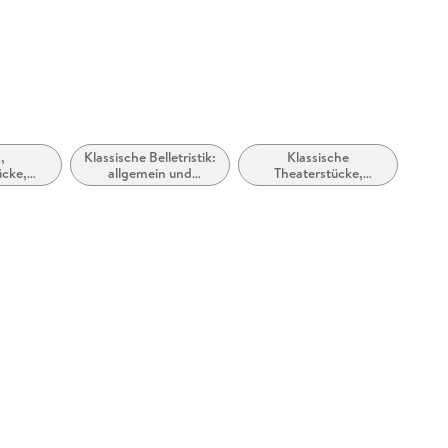
,
Klassische Belletristik:
Klassische
ücke,
allgemein und
Theaterstücke,
her
literarisch
Dramen (vor 1900)