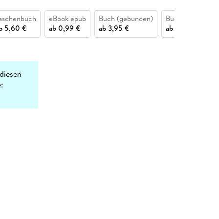
aschenbuch
eBook epub
Buch (gebunden)
Buch (kartoniert
b
5,60 €
ab
0,99 €
ab
3,95 €
ab
5,99 €
diesen
: