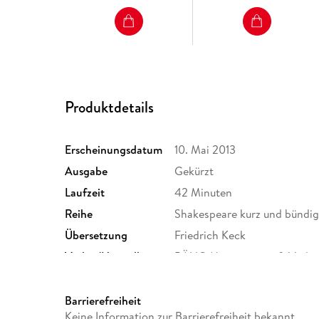
Produktdetails
Erscheinungsdatum
10. Mai 2013
Ausgabe
Gekürzt
Laufzeit
42 Minuten
Reihe
Shakespeare kurz und bündi
Übersetzung
Friedrich Keck
Verlag/Hersteller
BÄNG Management & Verla
Produktart
MP3 format
Audioinhalt
Hörbuch
Barrierefreiheit
Keine Information zur Barrierefreiheit bekannt