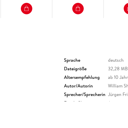
Sprache
deutsch
Dateigröße
32,28 MB
Altersempfehlung
ab 10 Jah
g
Autor/Autorin
William S
Sprecher/Sprecherin
Jürgen Fr
g
Family Sharing
Ja
Dateiformat
MP3
GTIN
9783955