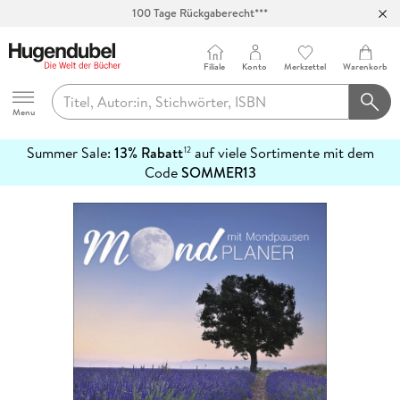
100 Tage Rückgaberecht***
Abholung in über 100 Filialen
Filiale
Konto
Merkzettel
Warenkorb
Hugendubel
Menu
Summer Sale:
13% Rabatt
auf viele Sortimente mit dem
12
mehr
Code
SOMMER13
erfahren