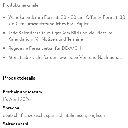
Produktmerkmale
Wandkalender im Format: 30 x 30 cm; Offenes Format: 30
x 60 cm;
umweltfreundliches
FSC Papier
Jede Kalenderseite mit großem Bild und
viel Platz
im
Kalendarium
für Notizen und Termine
Regionale Ferienzeiten
für DE/A/CH
Monatsübersicht für den jeweiligen Vor- und Nachmonat;
Jahresübersicht
Zwölf traumhaft schöne Landschaftsfotos mit herrlichen
Produktdetails
Mondstimmungen und wertvolle Tipps rund um Haushalt,
Garten und Körper ermöglichen eine harmonische
Erscheinungsdatum
Lebensplanung im Einklang mit dem Mond.
15. April 2026
Sprache
deutsch, französisch, spanisch, italienisch, englisch
Seitenanzahl