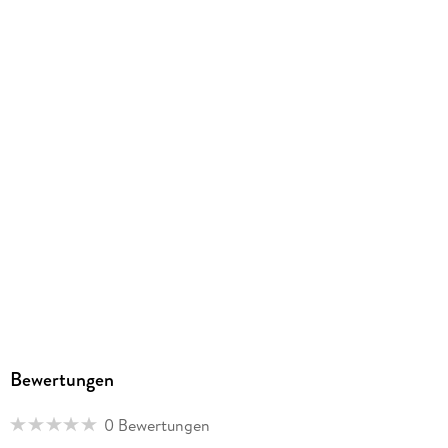
Englisch Broschur
GTIN
9783819301353
Herstelleradresse
Korsch, Landsberger Str. 77, 82205 Gilching, info@korsch-
verlag.de
Bewertungen
0 Bewertungen