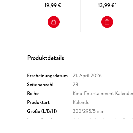
19,99 €
13,99 €
*
*
Produktdetails
Erscheinungsdatum
21. April 2026
Seitenanzahl
28
Reihe
Kino-Entertainment Kalende
Produktart
Kalender
Größe (L/B/H)
300/295/5 mm
Herstelleradresse
Athesia Kalenderverlag GmbH
Unterhaching, produktsicher