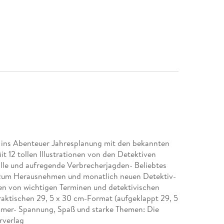
aus ins Abenteuer Jahresplanung mit den bekannten
t 12 tollen Illustrationen von den Detektiven
älle und aufregende Verbrecherjagden- Beliebtes
r zum Herausnehmen und monatlich neuen Detektiv-
ren von wichtigen Terminen und detektivischen
raktischen 29, 5 x 30 cm-Format (aufgeklappt 29, 5
immer- Spannung, Spaß und starke Themen: Die
rverlag