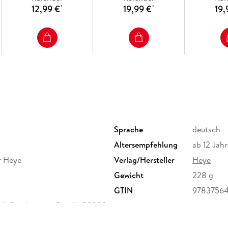
12,99 €
19,99 €
19,
*
*
Sprache
deutsch
Altersempfehlung
ab 12 Jahr
r Heye
Verlag/Hersteller
Heye
Gewicht
228 g
GTIN
9783756
, Ottobrunner Str. 41, 82008
heit@athesia-verlag.de