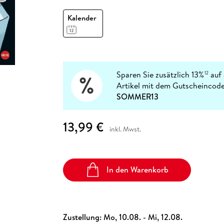
Fremdsprachige Bücher
n Lernhilfen
 Jugendbücher
eiber
Hörbuch Downloads im Bundle
cher
 Vergleich
 Puzzlezubehör
Lernen
New Adult
STABILO
Kalender
Taschenbücher
hilfen
hriller
 Backen
er
lender
Ratgeber
op
hriller
Romance
Sachbücher
precher:innen
Sparen Sie zusätzlich 13%
auf 
12
Science Fiction
Artikel mit dem Gutscheincode
Fremdsprachige Bücher
SOMMER13
13,99 €
inkl. Mwst.
In den Warenkorb
Zustellung:
Mo, 10.08. - Mi, 12.08.