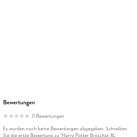
Athesia Kalenderverlag GmbH, Ottobrunner Str. 41, 82008
Unterhaching, produktsicherheit@athesia-verlag.de
Bewertungen
0 Bewertungen
Es wurden noch keine Bewertungen abgegeben. Schreiben
Sie die erste Bewertung zu "Harry Potter Broschur XL