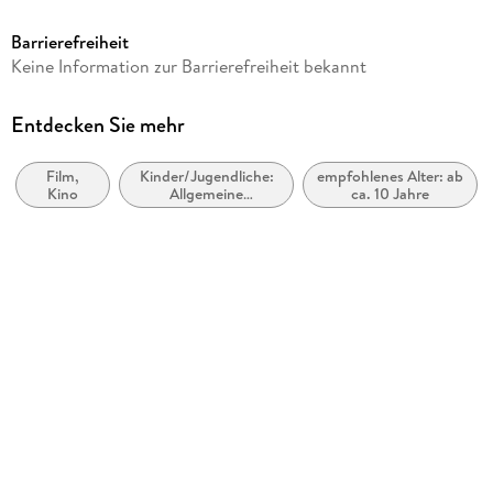
ab 10 Jahre
Barrierefreiheit
Reihe
Keine Information zur Barrierefreiheit bekannt
Kino-Entertainment Kalender Heye
Herausgegeben von
Entdecken Sie mehr
Heye
Film,
Kinder/Jugendliche:
empfohlenes Alter: ab
Verlag/Hersteller
Kino
Allgemeine
ca. 10 Jahre
Heye
Interessen:
Fernsehen, Video und
Produktart
Film
Kalender
Gewicht
368 g
Größe (L/B/H)
454/305/4 mm
GTIN
9783756415007
Herstelleradresse