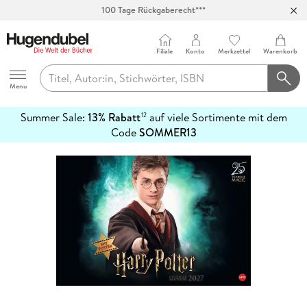
100 Tage Rückgaberecht***
Abholung in über 100 Filialen
Filiale
Konto
Merkzettel
Warenkorb
Hugendubel
Menu
Summer Sale:
13% Rabatt
auf viele Sortimente mit dem
12
mehr
Code
SOMMER13
erfahren