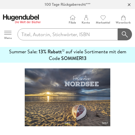
100 Tage Rückgaberecht***
Abholung in über 100 Filialen
Filiale
Konto
Merkzettel
Warenkorb
Hugendubel
Menu
Summer Sale:
13% Rabatt
auf viele Sortimente mit dem
12
mehr
Code
SOMMER13
erfahren