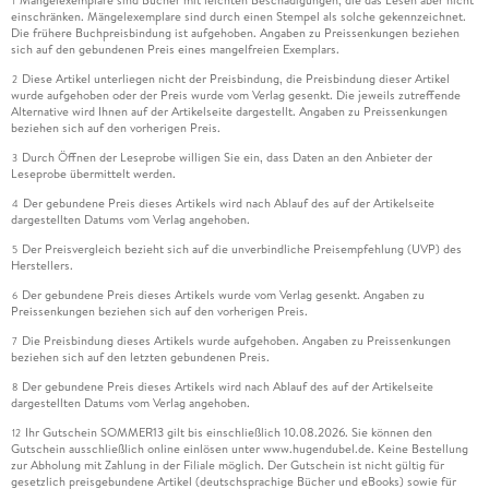
Mängelexemplare sind Bücher mit leichten Beschädigungen, die das Lesen aber nicht
1
einschränken. Mängelexemplare sind durch einen Stempel als solche gekennzeichnet.
Die frühere Buchpreisbindung ist aufgehoben. Angaben zu Preissenkungen beziehen
sich auf den gebundenen Preis eines mangelfreien Exemplars.
Diese Artikel unterliegen nicht der Preisbindung, die Preisbindung dieser Artikel
2
wurde aufgehoben oder der Preis wurde vom Verlag gesenkt. Die jeweils zutreffende
Alternative wird Ihnen auf der Artikelseite dargestellt. Angaben zu Preissenkungen
beziehen sich auf den vorherigen Preis.
Durch Öffnen der Leseprobe willigen Sie ein, dass Daten an den Anbieter der
3
Leseprobe übermittelt werden.
Der gebundene Preis dieses Artikels wird nach Ablauf des auf der Artikelseite
4
dargestellten Datums vom Verlag angehoben.
Der Preisvergleich bezieht sich auf die unverbindliche Preisempfehlung (UVP) des
5
Herstellers.
Der gebundene Preis dieses Artikels wurde vom Verlag gesenkt. Angaben zu
6
Preissenkungen beziehen sich auf den vorherigen Preis.
Die Preisbindung dieses Artikels wurde aufgehoben. Angaben zu Preissenkungen
7
beziehen sich auf den letzten gebundenen Preis.
Der gebundene Preis dieses Artikels wird nach Ablauf des auf der Artikelseite
8
dargestellten Datums vom Verlag angehoben.
Ihr Gutschein SOMMER13 gilt bis einschließlich 10.08.2026. Sie können den
12
Gutschein ausschließlich online einlösen unter www.hugendubel.de. Keine Bestellung
zur Abholung mit Zahlung in der Filiale möglich. Der Gutschein ist nicht gültig für
gesetzlich preisgebundene Artikel (deutschsprachige Bücher und eBooks) sowie für