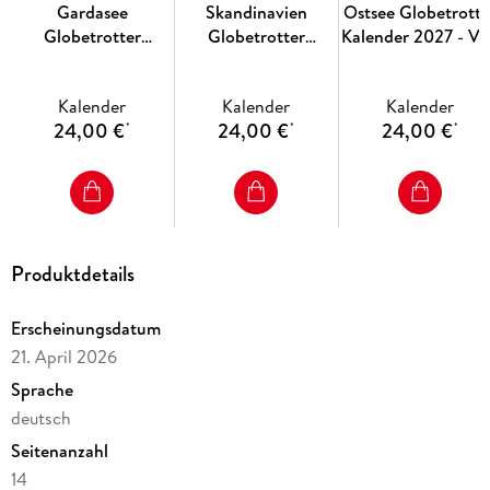
Gardasee
Skandinavien
Ostsee Globetrotte
Globetrotter
Globetrotter
Kalender 2027 - V
Kalender 2027 - Von
Kalender 2027 - Von
behaglichen
romantischen
stillen Wäldern, Seen
Strandkörben und
Kalender
Kalender
Kalender
Buchten und
und Fjorden
rauen Küsten
24,00 €
24,00 €
24,00 €
*
*
*
malerischen Orten
Produktdetails
Erscheinungsdatum
21. April 2026
Sprache
deutsch
Seitenanzahl
14