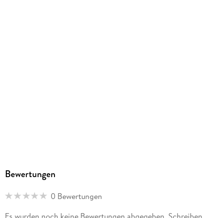
Herstelleradresse
Athesia Kalenderverlag GmbH, Ottobrunner Str. 41, 82008
Unterhaching, produktsicherheit@athesia-verlag.de
Bewertungen
0 Bewertungen
Es wurden noch keine Bewertungen abgegeben. Schreiben