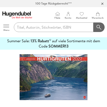
Abholung in über 100 Filialen
Filiale
Konto
Merkzettel
Warenkorb
Hugendubel
Menu
Summer Sale:
13% Rabatt
auf viele Sortimente mit dem
12
mehr
Code
SOMMER13
erfahren