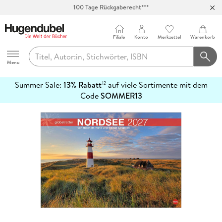
Abholung in über 100 Filialen
Filiale
Konto
Merkzettel
Warenkorb
Hugendubel
Menu
Summer Sale:
13% Rabatt
auf viele Sortimente mit dem
12
mehr
Code
SOMMER13
erfahren