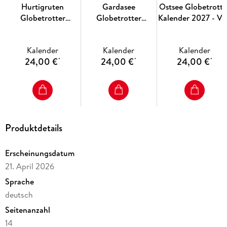
Hurtigruten
Gardasee
Ostsee Globetrotte
Globetrotter
Globetrotter
Kalender 2027 - V
Kalender 2027 - Von
Kalender 2027 - Von
behaglichen
unberührten
romantischen
Strandkörben und
Kalender
Kalender
Kalender
Fjorden und stillen
Buchten und
rauen Küsten
24,00 €
24,00 €
24,00 €
*
*
*
Bergen
malerischen Orten
Produktdetails
Erscheinungsdatum
21. April 2026
Sprache
deutsch
Seitenanzahl
14