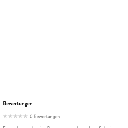
Herstelleradresse
Athesia Kalenderverlag GmbH, Ottobrunner Str. 41, 82008
Unterhaching, produktsicherheit@athesia-verlag.de
Bewertungen
0 Bewertungen
Es wurden noch keine Bewertungen abgegeben. Schreiben