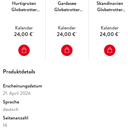
Hurtigruten
Gardasee
Skandinavien
Globetrotter
Globetrotter
Globetrotter
Kalender 2027 - Von
Kalender 2027 - Von
Kalender 2027 - V
unberührten
romantischen
stillen Wäldern, Se
Kalender
Kalender
Kalender
Fjorden und stillen
Buchten und
und Fjorden
24,00 €
24,00 €
24,00 €
*
*
*
Bergen
malerischen Orten
Produktdetails
Erscheinungsdatum
21. April 2026
Sprache
deutsch
Seitenanzahl
14