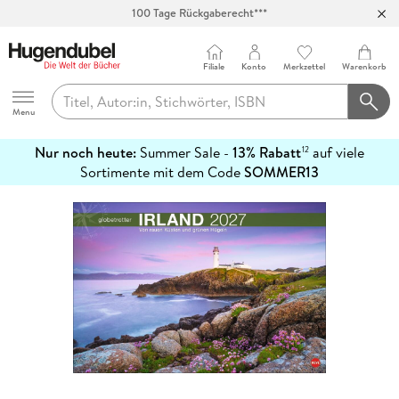
Abholung in über 100 Filialen
Filiale
Konto
Merkzettel
Warenkorb
Hugendubel
Menu
Nur noch heute:
Summer Sale -
13% Rabatt
auf viele
12
mehr
Sortimente mit dem Code
SOMMER13
erfahren