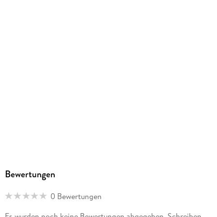
Herstelleradresse
Athesia Kalenderverlag GmbH, Ottobrunner Str. 41, 82008
Unterhaching, produktsicherheit@athesia-verlag.de
Bewertungen
0 Bewertungen
Es wurden noch keine Bewertungen abgegeben. Schreiben