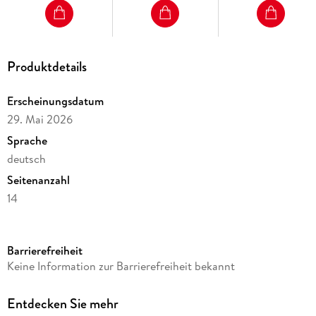
Produktdetails
Erscheinungsdatum
29. Mai 2026
Sprache
deutsch
Seitenanzahl
14
Reihe
360° Premiumkalender 2027. Format 50 x 35 cm
Barrierefreiheit
Kamera/Fotos von
Keine Information zur Barrierefreiheit bekannt
Jan Becke
Verlag/Hersteller
Entdecken Sie mehr