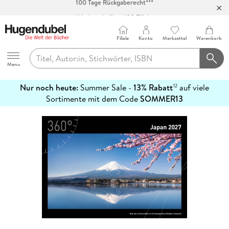
Abholung in über 100 Filialen
Filiale
Konto
Merkzettel
Warenkorb
Hugendubel
Menu
Nur noch heute:
Summer Sale -
13% Rabatt
auf viele
12
mehr
Sortimente mit dem Code
SOMMER13
erfahren