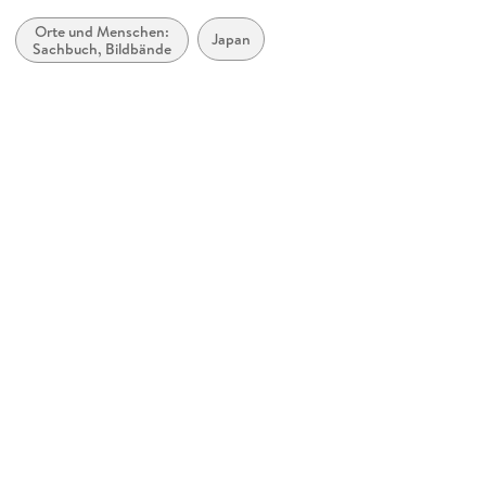
360 grad medien
Orte und Menschen:
Produktart
Japan
Sachbuch, Bildbände
Kalender
Abbildungen
13 Farbfotos
Gewicht
524 g
Größe (L/B/H)
500/354/8 mm
Sonstiges
Spiralbindung
GTIN
9783968556888
Herstelleradresse
360° medien, Nachtigallenweg 1, 40822 Mettmann, Andreas
Walter, produktsicherheit@360grad-medien.de