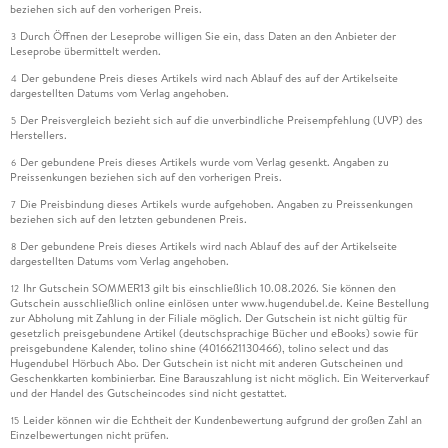
beziehen sich auf den vorherigen Preis.
Durch Öffnen der Leseprobe willigen Sie ein, dass Daten an den Anbieter der
3
Leseprobe übermittelt werden.
Der gebundene Preis dieses Artikels wird nach Ablauf des auf der Artikelseite
4
dargestellten Datums vom Verlag angehoben.
Der Preisvergleich bezieht sich auf die unverbindliche Preisempfehlung (UVP) des
5
Herstellers.
Der gebundene Preis dieses Artikels wurde vom Verlag gesenkt. Angaben zu
6
Preissenkungen beziehen sich auf den vorherigen Preis.
Die Preisbindung dieses Artikels wurde aufgehoben. Angaben zu Preissenkungen
7
beziehen sich auf den letzten gebundenen Preis.
Der gebundene Preis dieses Artikels wird nach Ablauf des auf der Artikelseite
8
dargestellten Datums vom Verlag angehoben.
Ihr Gutschein SOMMER13 gilt bis einschließlich 10.08.2026. Sie können den
12
Gutschein ausschließlich online einlösen unter www.hugendubel.de. Keine Bestellung
zur Abholung mit Zahlung in der Filiale möglich. Der Gutschein ist nicht gültig für
gesetzlich preisgebundene Artikel (deutschsprachige Bücher und eBooks) sowie für
preisgebundene Kalender, tolino shine (4016621130466), tolino select und das
Hugendubel Hörbuch Abo. Der Gutschein ist nicht mit anderen Gutscheinen und
Geschenkkarten kombinierbar. Eine Barauszahlung ist nicht möglich. Ein Weiterverkauf
und der Handel des Gutscheincodes sind nicht gestattet.
Leider können wir die Echtheit der Kundenbewertung aufgrund der großen Zahl an
15
Einzelbewertungen nicht prüfen.