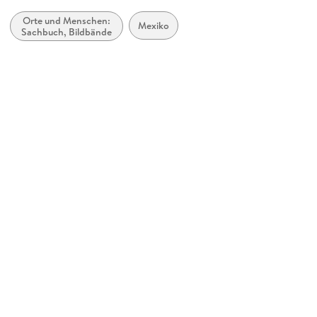
360 grad medien
Orte und Menschen:
Produktart
Mexiko
Sachbuch, Bildbände
Kalender
Abbildungen
13 farbige Fotos
Gewicht
524 g
Größe (L/B/H)
493/350/8 mm
Sonstiges
Spiralbindung
GTIN
9783968558325
Herstelleradresse
360° medien, Nachtigallenweg 1, 40822 Mettmann, Andreas
Walter, produktsicherheit@360grad-medien.de