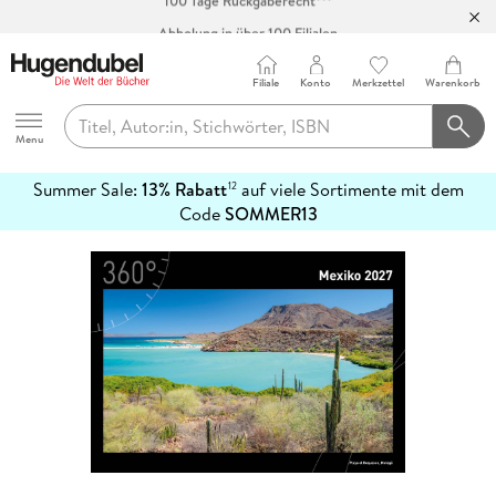
Abholung in über 100 Filialen
Filiale
Konto
Merkzettel
Warenkorb
Hugendubel
Menu
Summer Sale:
13% Rabatt
auf viele Sortimente mit dem
12
mehr
Code
SOMMER13
erfahren