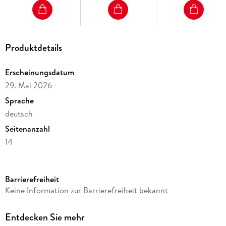
Produktdetails
Erscheinungsdatum
29. Mai 2026
Sprache
deutsch
Seitenanzahl
14
Reihe
360° Premiumkalender 2027. Format 50 x 35 cm
Barrierefreiheit
Kamera/Fotos von
Keine Information zur Barrierefreiheit bekannt
Christian Heeb
Verlag/Hersteller
Entdecken Sie mehr