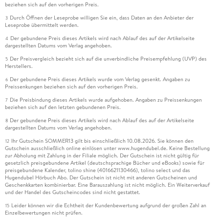
beziehen sich auf den vorherigen Preis.
Durch Öffnen der Leseprobe willigen Sie ein, dass Daten an den Anbieter der
3
Leseprobe übermittelt werden.
Der gebundene Preis dieses Artikels wird nach Ablauf des auf der Artikelseite
4
dargestellten Datums vom Verlag angehoben.
Der Preisvergleich bezieht sich auf die unverbindliche Preisempfehlung (UVP) des
5
Herstellers.
Der gebundene Preis dieses Artikels wurde vom Verlag gesenkt. Angaben zu
6
Preissenkungen beziehen sich auf den vorherigen Preis.
Die Preisbindung dieses Artikels wurde aufgehoben. Angaben zu Preissenkungen
7
beziehen sich auf den letzten gebundenen Preis.
Der gebundene Preis dieses Artikels wird nach Ablauf des auf der Artikelseite
8
dargestellten Datums vom Verlag angehoben.
Ihr Gutschein SOMMER13 gilt bis einschließlich 10.08.2026. Sie können den
12
Gutschein ausschließlich online einlösen unter www.hugendubel.de. Keine Bestellung
zur Abholung mit Zahlung in der Filiale möglich. Der Gutschein ist nicht gültig für
gesetzlich preisgebundene Artikel (deutschsprachige Bücher und eBooks) sowie für
preisgebundene Kalender, tolino shine (4016621130466), tolino select und das
Hugendubel Hörbuch Abo. Der Gutschein ist nicht mit anderen Gutscheinen und
Geschenkkarten kombinierbar. Eine Barauszahlung ist nicht möglich. Ein Weiterverkauf
und der Handel des Gutscheincodes sind nicht gestattet.
Leider können wir die Echtheit der Kundenbewertung aufgrund der großen Zahl an
15
Einzelbewertungen nicht prüfen.