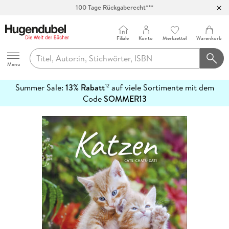
100 Tage Rückgaberecht***
Abholung in über 100 Filialen
Filiale
Konto
Merkzettel
Warenkorb
Hugendubel
Menu
Summer Sale:
13% Rabatt
auf viele Sortimente mit dem
12
mehr
Code
SOMMER13
erfahren