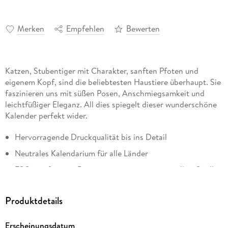
Merken
Empfehlen
Bewerten
Katzen, Stubentiger mit Charakter, sanften Pfoten und
eigenem Kopf, sind die beliebtesten Haustiere überhaupt. Sie
faszinieren uns mit süßen Posen, Anschmiegsamkeit und
leichtfüßiger Eleganz. All dies spiegelt dieser wunderschöne
Kalender perfekt wider.
Hervorragende Druckqualität bis ins Detail
Neutrales Kalendarium für alle Länder
FSC zertifiziertes Papier aus verantwortungsvollen Quellen
Korsch Wandkalender
Produktdetails
Entdecke die vielseitigen Einsatzmöglichkeiten für unseren
Kalender, sei es im Büro, in der Küche, im Wohn- oder
Erscheinungsdatum