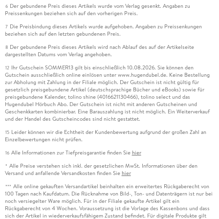
Der gebundene Preis dieses Artikels wurde vom Verlag gesenkt. Angaben zu
6
Preissenkungen beziehen sich auf den vorherigen Preis.
Die Preisbindung dieses Artikels wurde aufgehoben. Angaben zu Preissenkungen
7
beziehen sich auf den letzten gebundenen Preis.
Der gebundene Preis dieses Artikels wird nach Ablauf des auf der Artikelseite
8
dargestellten Datums vom Verlag angehoben.
Ihr Gutschein SOMMER13 gilt bis einschließlich 10.08.2026. Sie können den
12
Gutschein ausschließlich online einlösen unter www.hugendubel.de. Keine Bestellung
zur Abholung mit Zahlung in der Filiale möglich. Der Gutschein ist nicht gültig für
gesetzlich preisgebundene Artikel (deutschsprachige Bücher und eBooks) sowie für
preisgebundene Kalender, tolino shine (4016621130466), tolino select und das
Hugendubel Hörbuch Abo. Der Gutschein ist nicht mit anderen Gutscheinen und
Geschenkkarten kombinierbar. Eine Barauszahlung ist nicht möglich. Ein Weiterverkauf
und der Handel des Gutscheincodes sind nicht gestattet.
Leider können wir die Echtheit der Kundenbewertung aufgrund der großen Zahl an
15
Einzelbewertungen nicht prüfen.
Alle Informationen zur Tiefpreisgarantie finden Sie
hier
16
Alle Preise verstehen sich inkl. der gesetzlichen MwSt. Informationen über den
*
Versand und anfallende Versandkosten finden Sie
hier
Alle online gekauften Versandartikel beinhalten ein erweitertes Rückgaberecht von
***
100 Tagen nach Kaufdatum. Die Rücknahme von Bild-, Ton- und Datenträgern ist nur bei
noch versiegelter Ware möglich. Für in der Filiale gekaufte Artikel gilt ein
Rückgaberecht von 4 Wochen. Voraussetzung ist die Vorlage des Kassenbons und dass
sich der Artikel in wiederverkaufsfähigem Zustand befindet. Für digitale Produkte gilt