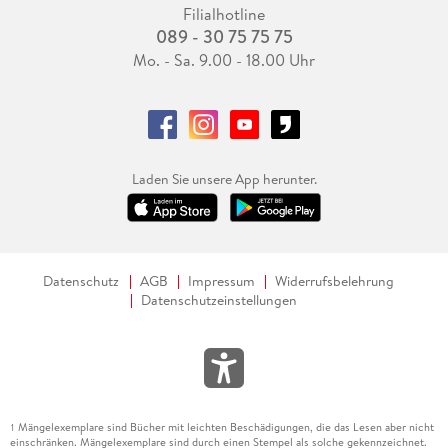
Filialhotline
089 - 30 75 75 75
Mo. - Sa. 9.00 - 18.00 Uhr
Laden Sie unsere App herunter.
Datenschutz
AGB
Impressum
Widerrufsbelehrung
Datenschutzeinstellungen
Mängelexemplare sind Bücher mit leichten Beschädigungen, die das Lesen aber nicht
1
einschränken. Mängelexemplare sind durch einen Stempel als solche gekennzeichnet.