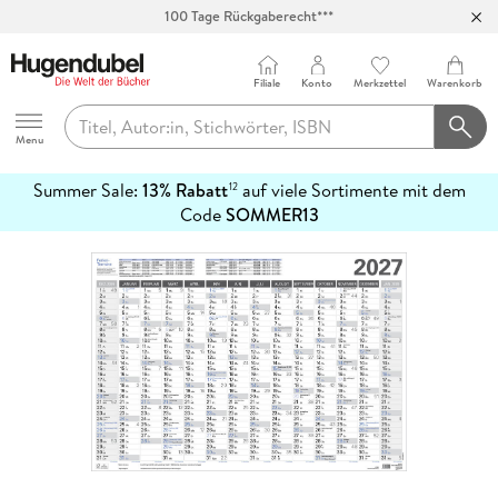
100 Tage Rückgaberecht***
Abholung in über 100 Filialen
Filiale
Konto
Merkzettel
Warenkorb
Hugendubel
Menu
Summer Sale:
13% Rabatt
auf viele Sortimente mit dem
12
mehr
Code
SOMMER13
erfahren