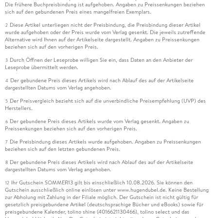
Die frühere Buchpreisbindung ist aufgehoben. Angaben zu Preissenkungen beziehen
sich auf den gebundenen Preis eines mangelfreien Exemplars.
Diese Artikel unterliegen nicht der Preisbindung, die Preisbindung dieser Artikel
2
wurde aufgehoben oder der Preis wurde vom Verlag gesenkt. Die jeweils zutreffende
Alternative wird Ihnen auf der Artikelseite dargestellt. Angaben zu Preissenkungen
beziehen sich auf den vorherigen Preis.
Durch Öffnen der Leseprobe willigen Sie ein, dass Daten an den Anbieter der
3
Leseprobe übermittelt werden.
Der gebundene Preis dieses Artikels wird nach Ablauf des auf der Artikelseite
4
dargestellten Datums vom Verlag angehoben.
Der Preisvergleich bezieht sich auf die unverbindliche Preisempfehlung (UVP) des
5
Herstellers.
Der gebundene Preis dieses Artikels wurde vom Verlag gesenkt. Angaben zu
6
Preissenkungen beziehen sich auf den vorherigen Preis.
Die Preisbindung dieses Artikels wurde aufgehoben. Angaben zu Preissenkungen
7
beziehen sich auf den letzten gebundenen Preis.
Der gebundene Preis dieses Artikels wird nach Ablauf des auf der Artikelseite
8
dargestellten Datums vom Verlag angehoben.
Ihr Gutschein SOMMER13 gilt bis einschließlich 10.08.2026. Sie können den
12
Gutschein ausschließlich online einlösen unter www.hugendubel.de. Keine Bestellung
zur Abholung mit Zahlung in der Filiale möglich. Der Gutschein ist nicht gültig für
gesetzlich preisgebundene Artikel (deutschsprachige Bücher und eBooks) sowie für
preisgebundene Kalender, tolino shine (4016621130466), tolino select und das