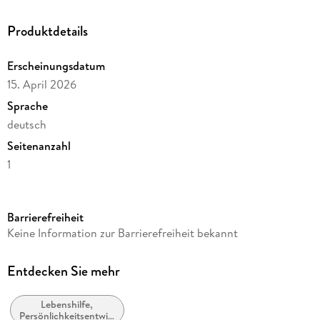
Produktdetails
Erscheinungsdatum
15. April 2026
Sprache
deutsch
Seitenanzahl
1
Reihe
Kalender
Barrierefreiheit
Herausgegeben von
Keine Information zur Barrierefreiheit bekannt
Korsch Verlag
Verlag/Hersteller
Entdecken Sie mehr
Korsch Verlag GmbH
Lebenshilfe,
Produktart
Persönlichkeitsentwicklung