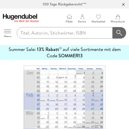
100 Tage Rückgaberecht***
Abholung in über 100 Filialen
Filiale
Konto
Merkzettel
Warenkorb
Hugendubel
Menu
Summer Sale:
13% Rabatt
auf viele Sortimente mit dem
12
mehr
Code
SOMMER13
erfahren