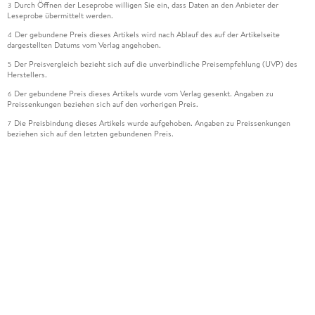
Durch Öffnen der Leseprobe willigen Sie ein, dass Daten an den Anbieter der
3
Leseprobe übermittelt werden.
Der gebundene Preis dieses Artikels wird nach Ablauf des auf der Artikelseite
4
dargestellten Datums vom Verlag angehoben.
Der Preisvergleich bezieht sich auf die unverbindliche Preisempfehlung (UVP) des
5
Herstellers.
Der gebundene Preis dieses Artikels wurde vom Verlag gesenkt. Angaben zu
6
Preissenkungen beziehen sich auf den vorherigen Preis.
Die Preisbindung dieses Artikels wurde aufgehoben. Angaben zu Preissenkungen
7
beziehen sich auf den letzten gebundenen Preis.
Der gebundene Preis dieses Artikels wird nach Ablauf des auf der Artikelseite
8
dargestellten Datums vom Verlag angehoben.
Ihr Gutschein SOMMER13 gilt bis einschließlich 10.08.2026. Sie können den
12
Gutschein ausschließlich online einlösen unter www.hugendubel.de. Keine Bestellung
zur Abholung mit Zahlung in der Filiale möglich. Der Gutschein ist nicht gültig für
gesetzlich preisgebundene Artikel (deutschsprachige Bücher und eBooks) sowie für
preisgebundene Kalender, tolino shine (4016621130466), tolino select und das
Hugendubel Hörbuch Abo. Der Gutschein ist nicht mit anderen Gutscheinen und
Geschenkkarten kombinierbar. Eine Barauszahlung ist nicht möglich. Ein Weiterverkauf
und der Handel des Gutscheincodes sind nicht gestattet.
Leider können wir die Echtheit der Kundenbewertung aufgrund der großen Zahl an
15
Einzelbewertungen nicht prüfen.
Alle Informationen zur Tiefpreisgarantie finden Sie
hier
16