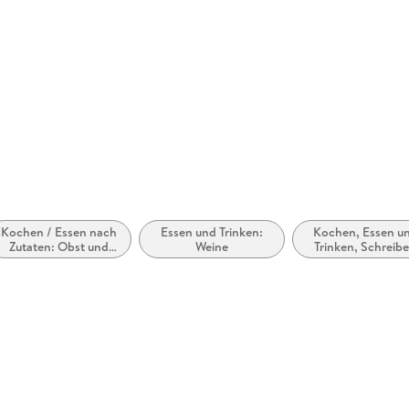
Kochen / Essen nach
Essen und Trinken:
Kochen, Essen u
Zutaten: Obst und
Weine
Trinken, Schreib
Gemüse
über Lebensmitte