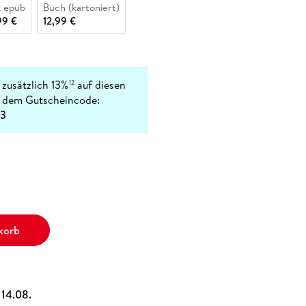
 epub
Buch (kartoniert)
99 €
12,99 €
 zusätzlich 13%
auf diesen
12
t dem Gutscheincode:
3
korb
, 14.08.