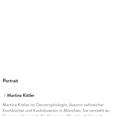
Herstelleradresse
GRÄFE UND UNZER VERLAG GmbH, Grillparzerstraße 8,
81675 München, hallo@gu.de
Portrait
Martina Kittler
Martina Kittler ist Oecotrophologin, Autorin zahlreicher
Kochbücher und Kochdozentin in München. Sie versteht es,
Genuss und gesunde Ernährung in alltagstaugliche und