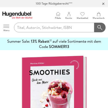
100 Tage Rückgaberecht***
Abholung in über 100 Filialen
Filiale
Konto
Merkzettel
Warenkorb
Hugendubel
Menu
Summer Sale:
13% Rabatt
auf viele Sortimente mit dem
12
mehr
Code
SOMMER13
erfahren