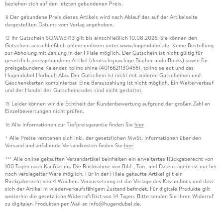
beziehen sich auf den letzten gebundenen Preis.
Der gebundene Preis dieses Artikels wird nach Ablauf des auf der Artikelseite
8
dargestellten Datums vom Verlag angehoben.
Ihr Gutschein SOMMER13 gilt bis einschließlich 10.08.2026. Sie können den
12
Gutschein ausschließlich online einlösen unter www.hugendubel.de. Keine Bestellung
zur Abholung mit Zahlung in der Filiale möglich. Der Gutschein ist nicht gültig für
gesetzlich preisgebundene Artikel (deutschsprachige Bücher und eBooks) sowie für
preisgebundene Kalender, tolino shine (4016621130466), tolino select und das
Hugendubel Hörbuch Abo. Der Gutschein ist nicht mit anderen Gutscheinen und
Geschenkkarten kombinierbar. Eine Barauszahlung ist nicht möglich. Ein Weiterverkauf
und der Handel des Gutscheincodes sind nicht gestattet.
Leider können wir die Echtheit der Kundenbewertung aufgrund der großen Zahl an
15
Einzelbewertungen nicht prüfen.
Alle Informationen zur Tiefpreisgarantie finden Sie
hier
16
Alle Preise verstehen sich inkl. der gesetzlichen MwSt. Informationen über den
*
Versand und anfallende Versandkosten finden Sie
hier
Alle online gekauften Versandartikel beinhalten ein erweitertes Rückgaberecht von
***
100 Tagen nach Kaufdatum. Die Rücknahme von Bild-, Ton- und Datenträgern ist nur bei
noch versiegelter Ware möglich. Für in der Filiale gekaufte Artikel gilt ein
Rückgaberecht von 4 Wochen. Voraussetzung ist die Vorlage des Kassenbons und dass
sich der Artikel in wiederverkaufsfähigem Zustand befindet. Für digitale Produkte gilt
weiterhin die gesetzliche Widerrufsfrist von 14 Tagen. Bitte senden Sie Ihren Widerruf
zu digitalen Produkten per Mail an info@hugendubel.de.