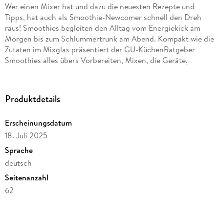
Wer einen Mixer hat und dazu die neuesten Rezepte und
Tipps, hat auch als Smoothie-Newcomer schnell den Dreh
raus! Smoothies begleiten den Alltag vom Energiekick am
Morgen bis zum Schlummertrunk am Abend. Kompakt wie die
Zutaten im Mixglas präsentiert der GU-KüchenRatgeber
Smoothies alles übers Vorbereiten, Mixen, die Geräte,
Zutaten und Kombis - und dazu Rezepte für jede Gelegenheit,
von pur und erfrischend, bis cremig und powervoll, trendig
und deluxe. Ob als Snack oder Energiebooster, Detox- oder
Produktdetails
Schlankmacherdrink, ob im Glas oder als Bowl: Die neuen
Smoothies können pikant wie süß, erfrischend wie sanft und
Erscheinungsdatum
haben für alle ein gesundheitliches Benefit. Mix and match!
18. Juli 2025
Sprache
Inhaltsverzeichnis
deutsch
Hinweis zur Optimierung
Seitenanzahl
Impressum
62
Backofen-Hinweis
Das Schwarze Blatt
Reihe
Abkürzungsverzeichnis
GU KüchenRatgeber