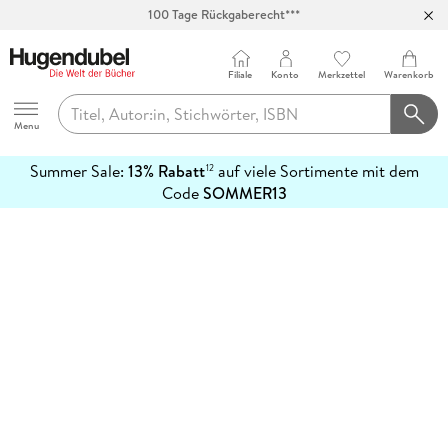
100 Tage Rückgaberecht***
Abholung in über 100 Filialen
Filiale
Konto
Merkzettel
Warenkorb
Hugendubel
Menu
Summer Sale:
13% Rabatt
auf viele Sortimente mit dem
12
mehr
Code
SOMMER13
erfahren