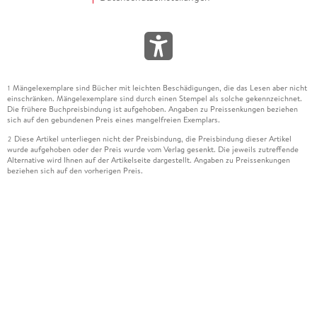
Mängelexemplare sind Bücher mit leichten Beschädigungen, die das Lesen aber nicht
1
einschränken. Mängelexemplare sind durch einen Stempel als solche gekennzeichnet.
Die frühere Buchpreisbindung ist aufgehoben. Angaben zu Preissenkungen beziehen
sich auf den gebundenen Preis eines mangelfreien Exemplars.
Diese Artikel unterliegen nicht der Preisbindung, die Preisbindung dieser Artikel
2
wurde aufgehoben oder der Preis wurde vom Verlag gesenkt. Die jeweils zutreffende
Alternative wird Ihnen auf der Artikelseite dargestellt. Angaben zu Preissenkungen
beziehen sich auf den vorherigen Preis.
Durch Öffnen der Leseprobe willigen Sie ein, dass Daten an den Anbieter der
3
Leseprobe übermittelt werden.
Der gebundene Preis dieses Artikels wird nach Ablauf des auf der Artikelseite
4
dargestellten Datums vom Verlag angehoben.
Der Preisvergleich bezieht sich auf die unverbindliche Preisempfehlung (UVP) des
5
Herstellers.
Der gebundene Preis dieses Artikels wurde vom Verlag gesenkt. Angaben zu
6
Preissenkungen beziehen sich auf den vorherigen Preis.
Die Preisbindung dieses Artikels wurde aufgehoben. Angaben zu Preissenkungen
7