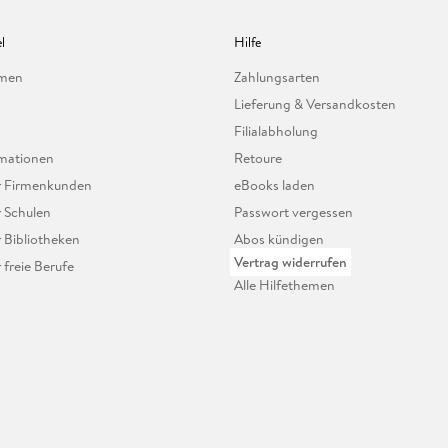
l
Hilfe
hmen
Zahlungsarten
Lieferung & Versandkosten
Filialabholung
mationen
Retoure
ür Firmenkunden
eBooks laden
r Schulen
Passwort vergessen
r Bibliotheken
Abos kündigen
Vertrag widerrufen
r freie Berufe
Alle Hilfethemen