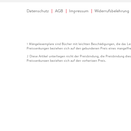
Datenschutz
AGB
Impressum
Widerrufsbelehrung
Mängelexemplare sind Bücher mit leichten Beschädigungen, die das Les
1
Preissenkungen beziehen sich auf den gebundenen Preis eines mangelfre
Diese Artikel unterliegen nicht der Preisbindung, die Preisbindung die
2
Preissenkungen beziehen sich auf den vorherigen Preis.
Durch Öffnen der Leseprobe willigen Sie ein, dass Daten an den Anbie
3
Der gebundene Preis dieses Artikels wird nach Ablauf des auf der Arti
4
Der Preisvergleich bezieht sich auf die unverbindliche Preisempfehlun
5
Der gebundene Preis dieses Artikels wurde vom Verlag gesenkt. Angabe
6
Die Preisbindung dieses Artikels wurde aufgehoben. Angaben zu Preis
7
Der gebundene Preis dieses Artikels wird nach Ablauf des auf der Arti
8
Ihr Gutschein SOMMER13 gilt bis einschließlich 10.08.2026. Sie könne
12
gültig für gesetzlich preisgebundene Artikel (deutschsprachige Bücher 
Gutscheinen und Geschenkkarten kombinierbar. Eine Barauszahlung ist ni