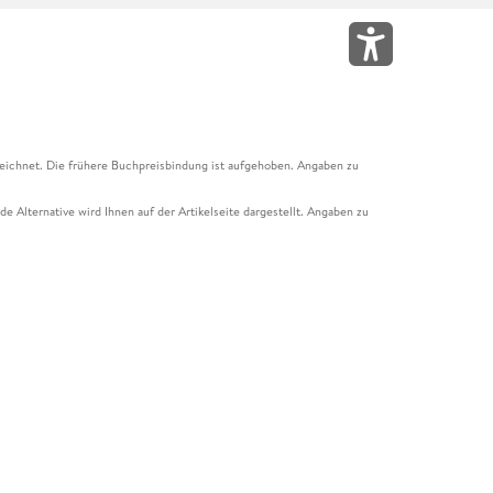
eichnet. Die frühere Buchpreisbindung ist aufgehoben. Angaben zu
e Alternative wird Ihnen auf der Artikelseite dargestellt. Angaben zu
ur Abholung mit Zahlung in der Filiale möglich. Der Gutschein ist nicht
t und das Hugendubel Hörbuch Abo. Der Gutschein ist nicht mit anderen