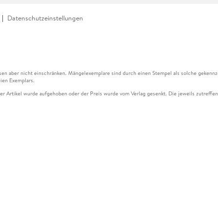
Datenschutzeinstellungen
en aber nicht einschränken. Mängelexemplare sind durch einen Stempel als solche gekennz
ien Exemplars.
ser Artikel wurde aufgehoben oder der Preis wurde vom Verlag gesenkt. Die jeweils zutreffend
ter der Leseprobe übermittelt werden.
kelseite dargestellten Datums vom Verlag angehoben.
g (UVP) des Herstellers.
n zu Preissenkungen beziehen sich auf den vorherigen Preis.
senkungen beziehen sich auf den letzten gebundenen Preis.
kelseite dargestellten Datums vom Verlag angehoben.
n den Gutschein ausschließlich online einlösen unter www.hugendubel.de. Keine Bestellung z
und eBooks) sowie für preisgebundene Kalender, tolino shine (4016621130466), tolino selec
cht möglich. Ein Weiterverkauf und der Handel des Gutscheincodes sind nicht gestattet.