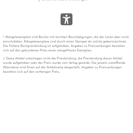
Mängelexemplare sind Bücher mit leichten Beschädigungen, die das Lesen aber nicht
1
einschränken. Mängelexemplare sind durch einen Stempel als solche gekennzeichnet.
Die frühere Buchpreisbindung ist aufgehoben. Angaben zu Preissenkungen beziehen
sich auf den gebundenen Preis eines mangelfreien Exemplars.
Diese Artikel unterliegen nicht der Preisbindung, die Preisbindung dieser Artikel
2
wurde aufgehoben oder der Preis wurde vom Verlag gesenkt. Die jeweils zutreffende
Alternative wird Ihnen auf der Artikelseite dargestellt. Angaben zu Preissenkungen
beziehen sich auf den vorherigen Preis.
Durch Öffnen der Leseprobe willigen Sie ein, dass Daten an den Anbieter der
3
Leseprobe übermittelt werden.
Der gebundene Preis dieses Artikels wird nach Ablauf des auf der Artikelseite
4
dargestellten Datums vom Verlag angehoben.
Der Preisvergleich bezieht sich auf die unverbindliche Preisempfehlung (UVP) des
5
Herstellers.
Der gebundene Preis dieses Artikels wurde vom Verlag gesenkt. Angaben zu
6
Preissenkungen beziehen sich auf den vorherigen Preis.
Die Preisbindung dieses Artikels wurde aufgehoben. Angaben zu Preissenkungen
7