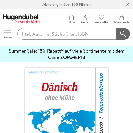
Abholung in über 100 Filialen
Filiale
Konto
Merkzettel
Warenkorb
Hugendubel
Menu
Summer Sale:
13% Rabatt
auf viele Sortimente mit dem
12
mehr
Code
SOMMER13
erfahren