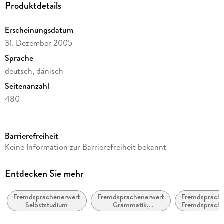
Produktdetails
Erscheinungsdatum
31. Dezember 2005
Sprache
deutsch, dänisch
Seitenanzahl
480
Laufzeit
170 Minuten
Barrierefreiheit
Altersempfehlung
Keine Information zur Barrierefreiheit bekannt
ab 12 Jahre
Reihe
Entdecken Sie mehr
ASSiMiL Selbstlernkurs für Deutsche
Fremdsprachenerwerb:
Fremdsprachenerwerb:
Fremdsprache
Autor/Autorin
Selbststudium
Grammatik,
Fremdsprache
Jean-François Battail, Kark Ejby Poulsen
Wortschatz,
Aussprache