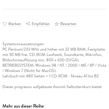
Merken
Empfehlen
Bewerten
Systemvoraussetzungen:
PC Pentium/233 MHz und höher mit 32 MB RAM, Festplatte
mit 30 MB frei, CD-ROM-Laufwerk, Soundkarte, Mikrofon,
Bildschirmauflösung min. 800 x 600 (SVGA).
BETRIEBSSYSTEM: Windows 98 / NT / 2000 / ME / XP / Vista
/ Windows 7 (Nicht für MacOS).
Lehrbuch mit 480 Seiten + 1 CD-ROM - Niveau A1 bis B2
Dieser progressiv aufgebaute Assimil-Selbstlernkurs bietet
Ihnen einen leichten Einstieg in die dänische Sprache und
ermöglicht Ihnen, in 64 Lektionen umfassend die Grundlagen
des Dänischen und einen Wortschatz von ca. 2. 000
Mehr aus dieser Reihe
Vokabeln zu erlernen, und das ganz ohne Auswendiglernen