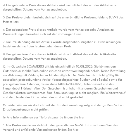
Der gebundene Preis dieses Artikels wird nach Ablauf des auf der Artikelseite
4
dargestellten Datums vom Verlag angehoben.
Der Preisvergleich bezieht sich auf die unverbindliche Preisempfehlung (UVP) des
5
Herstellers.
Der gebundene Preis dieses Artikels wurde vom Verlag gesenkt. Angaben zu
6
Preissenkungen beziehen sich auf den vorherigen Preis.
Die Preisbindung dieses Artikels wurde aufgehoben. Angaben zu Preissenkungen
7
beziehen sich auf den letzten gebundenen Preis.
Der gebundene Preis dieses Artikels wird nach Ablauf des auf der Artikelseite
8
dargestellten Datums vom Verlag angehoben.
Ihr Gutschein SOMMER13 gilt bis einschließlich 10.08.2026. Sie können den
12
Gutschein ausschließlich online einlösen unter www.hugendubel.de. Keine Bestellung
zur Abholung mit Zahlung in der Filiale möglich. Der Gutschein ist nicht gültig für
gesetzlich preisgebundene Artikel (deutschsprachige Bücher und eBooks) sowie für
preisgebundene Kalender, tolino shine (4016621130466), tolino select und das
Hugendubel Hörbuch Abo. Der Gutschein ist nicht mit anderen Gutscheinen und
Geschenkkarten kombinierbar. Eine Barauszahlung ist nicht möglich. Ein Weiterverkauf
und der Handel des Gutscheincodes sind nicht gestattet.
Leider können wir die Echtheit der Kundenbewertung aufgrund der großen Zahl an
15
Einzelbewertungen nicht prüfen.
Alle Informationen zur Tiefpreisgarantie finden Sie
hier
16
Alle Preise verstehen sich inkl. der gesetzlichen MwSt. Informationen über den
*
Versand und anfallende Versandkosten finden Sie
hier