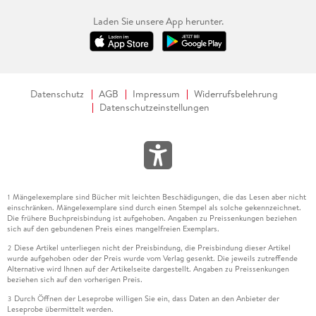
Laden Sie unsere App herunter.
Datenschutz
AGB
Impressum
Widerrufsbelehrung
Datenschutzeinstellungen
Mängelexemplare sind Bücher mit leichten Beschädigungen, die das Lesen aber nicht
1
einschränken. Mängelexemplare sind durch einen Stempel als solche gekennzeichnet.
Die frühere Buchpreisbindung ist aufgehoben. Angaben zu Preissenkungen beziehen
sich auf den gebundenen Preis eines mangelfreien Exemplars.
Diese Artikel unterliegen nicht der Preisbindung, die Preisbindung dieser Artikel
2
wurde aufgehoben oder der Preis wurde vom Verlag gesenkt. Die jeweils zutreffende
Alternative wird Ihnen auf der Artikelseite dargestellt. Angaben zu Preissenkungen
beziehen sich auf den vorherigen Preis.
Durch Öffnen der Leseprobe willigen Sie ein, dass Daten an den Anbieter der
3
Leseprobe übermittelt werden.