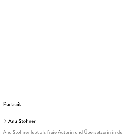
Gewicht
494 g
Größe (L/B/H)
419/299/5 mm
Sonstiges
DIN A3, 12 Bildkarten, einseitig bedruckt, auf festem 300g-
Karton, farbig illustriert, inkl. Textvor
GTIN
4260179514425
Herstelleradresse
Don Bosco Medien GmbH, Sieboldstr. 11, 81669 München, Dr.
Ferdinand Auhser, produktinformation@donbosco-
medien.de
Portrait
Anu Stohner
Anu Stohner lebt als freie Autorin und Übersetzerin in der