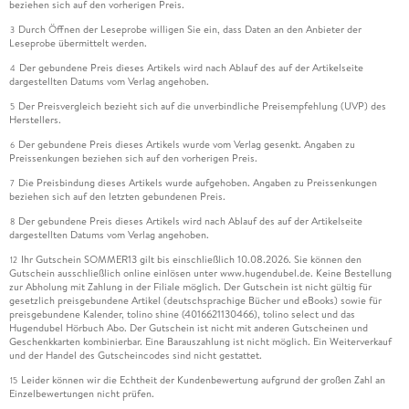
beziehen sich auf den vorherigen Preis.
Durch Öffnen der Leseprobe willigen Sie ein, dass Daten an den Anbieter der
3
Leseprobe übermittelt werden.
Der gebundene Preis dieses Artikels wird nach Ablauf des auf der Artikelseite
4
dargestellten Datums vom Verlag angehoben.
Der Preisvergleich bezieht sich auf die unverbindliche Preisempfehlung (UVP) des
5
Herstellers.
Der gebundene Preis dieses Artikels wurde vom Verlag gesenkt. Angaben zu
6
Preissenkungen beziehen sich auf den vorherigen Preis.
Die Preisbindung dieses Artikels wurde aufgehoben. Angaben zu Preissenkungen
7
beziehen sich auf den letzten gebundenen Preis.
Der gebundene Preis dieses Artikels wird nach Ablauf des auf der Artikelseite
8
dargestellten Datums vom Verlag angehoben.
Ihr Gutschein SOMMER13 gilt bis einschließlich 10.08.2026. Sie können den
12
Gutschein ausschließlich online einlösen unter www.hugendubel.de. Keine Bestellung
zur Abholung mit Zahlung in der Filiale möglich. Der Gutschein ist nicht gültig für
gesetzlich preisgebundene Artikel (deutschsprachige Bücher und eBooks) sowie für
preisgebundene Kalender, tolino shine (4016621130466), tolino select und das
Hugendubel Hörbuch Abo. Der Gutschein ist nicht mit anderen Gutscheinen und
Geschenkkarten kombinierbar. Eine Barauszahlung ist nicht möglich. Ein Weiterverkauf
und der Handel des Gutscheincodes sind nicht gestattet.
Leider können wir die Echtheit der Kundenbewertung aufgrund der großen Zahl an
15
Einzelbewertungen nicht prüfen.