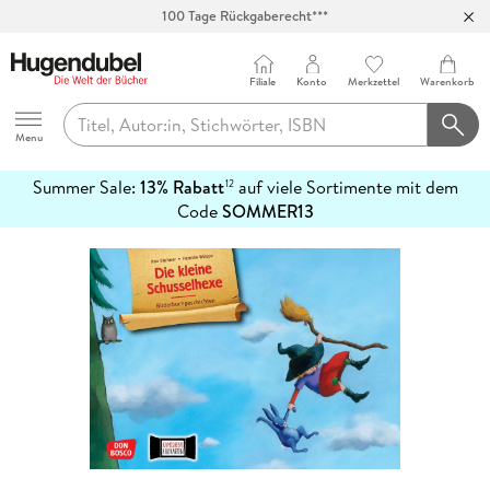
100 Tage Rückgaberecht***
Abholung in über 100 Filialen
Filiale
Konto
Merkzettel
Warenkorb
Hugendubel
Menu
Summer Sale:
13% Rabatt
auf viele Sortimente mit dem
12
mehr
Code
SOMMER13
erfahren