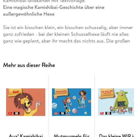
Kamishibai-Bildkarten mit Textvorlage.
Eine magische Kamishibai-Geschichte über eine
außergewöhnliche Hexe
Sie ist ein bisschen klein, ein bisschen schusselig, aber immer
ganz zufrieden - bei der kleinen Schusselhexe läuft nie alles
ganz wie geplant, aber ihr macht das nichts aus. Die großen
Hexen hingegen können sich das Auslachen nicht verkneifen.
Bis ein Riese kommt und den Hexenwald bedroht: Jetzt kann
nur die Schusselhexe helfen!
Mehr aus dieser Reihe
Die Bilderbuchgeschichte von Anu Stohner mit den
Illustrationen von Henrike Wilson erhält mit dem
Erzähltheater eine neue Bühne: Vorhang auf für die kleine
Schussel-hexe und ihren blauen Hasen!
Krummer Besen, Hase statt Rabe: Die kleine Hexe macht
den Umgang mit Fehlern vor
13 Kamishibai-Bildkarten mit Textvorlage für Kinder von 3
bis 8 Jahren
Aua! Kamishibai
Mutmurmeln für
Das kleine WIR in