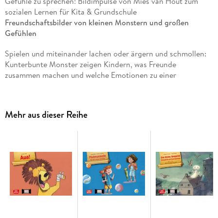
Gefühle zu sprechen! Bildimpulse von Mies van Hout zum
sozialen Lernen für Kita & Grundschule
Freundschaftsbilder von kleinen Monstern und großen
Gefühlen
Spielen und miteinander lachen oder ärgern und schmollen:
Kunterbunte Monster zeigen Kindern, was Freunde
zusammen machen und welche Emotionen zu einer
Freundschaft dazugehören. Die Erzählbilder
veranschaulichen, wie mit Konflikten umzugehen ist und wie
gut es tut, sich nach einem Streit wieder zu versöhnen. Jede
Mehr aus dieser Reihe
Szene wird dabei von einem Verb begleitet, das zu
Gesprächen anregt.
Der Bilderbuchklassiker von Mies van Hout als Kamishibai-
Erzählkarten fördert die sozial-emotionale Entwicklung und
ist perfekt für den Einsatz in Kindergarten, Hort und
Grundschule geeignet.
Ein Erzählbild und ein Wort: mit Kindern über Gefühle
sprechen