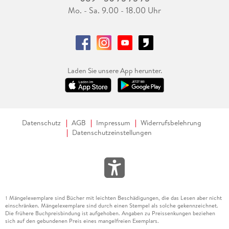
Mo. - Sa. 9.00 - 18.00 Uhr
Laden Sie unsere App herunter.
Datenschutz
AGB
Impressum
Widerrufsbelehrung
Datenschutzeinstellungen
Mängelexemplare sind Bücher mit leichten Beschädigungen, die das Lesen aber nicht
1
einschränken. Mängelexemplare sind durch einen Stempel als solche gekennzeichnet.
Die frühere Buchpreisbindung ist aufgehoben. Angaben zu Preissenkungen beziehen
sich auf den gebundenen Preis eines mangelfreien Exemplars.