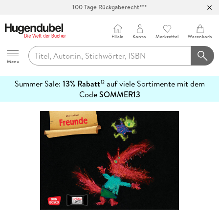
100 Tage Rückgaberecht***
Abholung in über 100 Filialen
Filiale
Konto
Merkzettel
Warenkorb
Hugendubel
Menu
Summer Sale:
13% Rabatt
auf viele Sortimente mit dem
12
mehr
Code
SOMMER13
erfahren