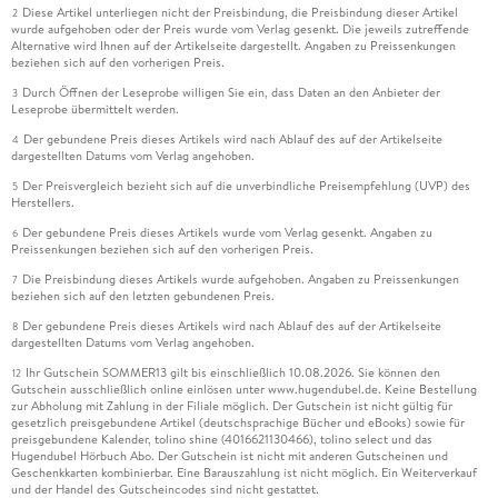
Diese Artikel unterliegen nicht der Preisbindung, die Preisbindung dieser Artikel
2
wurde aufgehoben oder der Preis wurde vom Verlag gesenkt. Die jeweils zutreffende
Alternative wird Ihnen auf der Artikelseite dargestellt. Angaben zu Preissenkungen
beziehen sich auf den vorherigen Preis.
Durch Öffnen der Leseprobe willigen Sie ein, dass Daten an den Anbieter der
3
Leseprobe übermittelt werden.
Der gebundene Preis dieses Artikels wird nach Ablauf des auf der Artikelseite
4
dargestellten Datums vom Verlag angehoben.
Der Preisvergleich bezieht sich auf die unverbindliche Preisempfehlung (UVP) des
5
Herstellers.
Der gebundene Preis dieses Artikels wurde vom Verlag gesenkt. Angaben zu
6
Preissenkungen beziehen sich auf den vorherigen Preis.
Die Preisbindung dieses Artikels wurde aufgehoben. Angaben zu Preissenkungen
7
beziehen sich auf den letzten gebundenen Preis.
Der gebundene Preis dieses Artikels wird nach Ablauf des auf der Artikelseite
8
dargestellten Datums vom Verlag angehoben.
Ihr Gutschein SOMMER13 gilt bis einschließlich 10.08.2026. Sie können den
12
Gutschein ausschließlich online einlösen unter www.hugendubel.de. Keine Bestellung
zur Abholung mit Zahlung in der Filiale möglich. Der Gutschein ist nicht gültig für
gesetzlich preisgebundene Artikel (deutschsprachige Bücher und eBooks) sowie für
preisgebundene Kalender, tolino shine (4016621130466), tolino select und das
Hugendubel Hörbuch Abo. Der Gutschein ist nicht mit anderen Gutscheinen und
Geschenkkarten kombinierbar. Eine Barauszahlung ist nicht möglich. Ein Weiterverkauf
und der Handel des Gutscheincodes sind nicht gestattet.