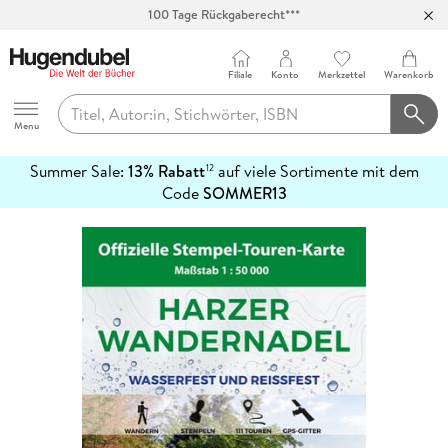
Abholung in über 100 Filialen
Filiale
Konto
Merkzettel
Warenkorb
Hugendubel
Menu
Summer Sale:
13% Rabatt
auf viele Sortimente mit dem
12
mehr
Code
SOMMER13
erfahren