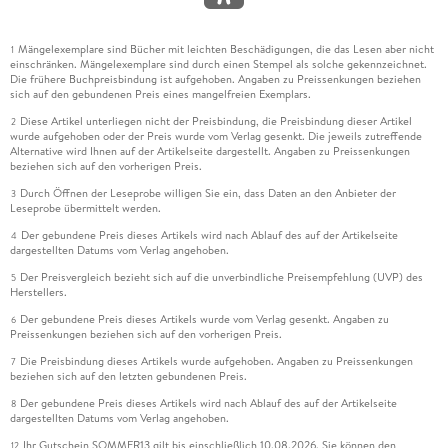
Mängelexemplare sind Bücher mit leichten Beschädigungen, die das Lesen aber nicht
1
einschränken. Mängelexemplare sind durch einen Stempel als solche gekennzeichnet.
Die frühere Buchpreisbindung ist aufgehoben. Angaben zu Preissenkungen beziehen
sich auf den gebundenen Preis eines mangelfreien Exemplars.
Diese Artikel unterliegen nicht der Preisbindung, die Preisbindung dieser Artikel
2
wurde aufgehoben oder der Preis wurde vom Verlag gesenkt. Die jeweils zutreffende
Alternative wird Ihnen auf der Artikelseite dargestellt. Angaben zu Preissenkungen
beziehen sich auf den vorherigen Preis.
Durch Öffnen der Leseprobe willigen Sie ein, dass Daten an den Anbieter der
3
Leseprobe übermittelt werden.
Der gebundene Preis dieses Artikels wird nach Ablauf des auf der Artikelseite
4
dargestellten Datums vom Verlag angehoben.
Der Preisvergleich bezieht sich auf die unverbindliche Preisempfehlung (UVP) des
5
Herstellers.
Der gebundene Preis dieses Artikels wurde vom Verlag gesenkt. Angaben zu
6
Preissenkungen beziehen sich auf den vorherigen Preis.
Die Preisbindung dieses Artikels wurde aufgehoben. Angaben zu Preissenkungen
7
beziehen sich auf den letzten gebundenen Preis.
Der gebundene Preis dieses Artikels wird nach Ablauf des auf der Artikelseite
8
dargestellten Datums vom Verlag angehoben.
Ihr Gutschein SOMMER13 gilt bis einschließlich 10.08.2026. Sie können den
12