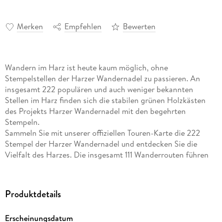
Merken
Empfehlen
Bewerten
Wandern im Harz ist heute kaum möglich, ohne
Stempelstellen der Harzer Wandernadel zu passieren. An
insgesamt 222 populären und auch weniger bekannten
Stellen im Harz finden sich die stabilen grünen Holzkästen
des Projekts Harzer Wandernadel mit den begehrten
Stempeln.
Sammeln Sie mit unserer offiziellen Touren-Karte die 222
Stempel der Harzer Wandernadel und entdecken Sie die
Vielfalt des Harzes. Die insgesamt 111 Wanderrouten führen
Sie zu ritterlichen Burgen und zu romantischen Schlössern,
an ruhige Plätze und durch belebte Schluchten, zu Felsen mit
grandioser Fernsicht und durch abwechslungsreichen Wald
Produktdetails
im (Klima-)Wandel.
Erscheinungsdatum