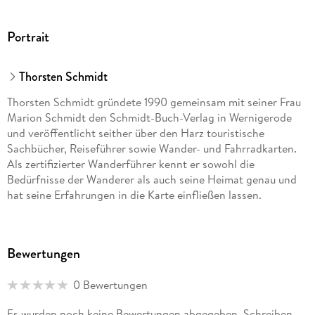
Kartografische Ausstattung
Portrait
Maßstab 1 : 50 000
Thorsten Schmidt
Höhenlinien in 20-Meter-Schritten und Gelände-
Schummerung
Thorsten Schmidt gründete 1990 gemeinsam mit seiner Frau
Marion Schmidt den Schmidt-Buch-Verlag in Wernigerode
UTM-Gitter für GPS
und veröffentlicht seither über den Harz touristische
Hauptwanderwege mit Markierung und Nummerierung
Sachbücher, Reiseführer sowie Wander- und Fahrradkarten.
Thematische Harz-Fernwanderwege
Als zertifizierter Wanderführer kennt er sowohl die
Bedürfnisse der Wanderer als auch seine Heimat genau und
hat seine Erfahrungen in die Karte einfließen lassen.
Bewertungen
0 Bewertungen
Es wurden noch keine Bewertungen abgegeben. Schreiben