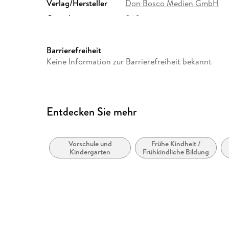
Verlag/Hersteller
Don Bosco Medien GmbH
Gewicht
860 g
Sonstiges
DIN A3, 21 Bildkarten, einse
Karton, farbig illustriert, inkl
Barrierefreiheit
Herstelleradresse
Don Bosco Medien GmbH, Sie
Keine Information zur Barrierefreiheit bekannt
Dr. Ferdinand Auhser, prod
medien.de
Entdecken Sie mehr
Vorschule und
Frühe Kindheit /
Kindergarten
Frühkindliche Bildung