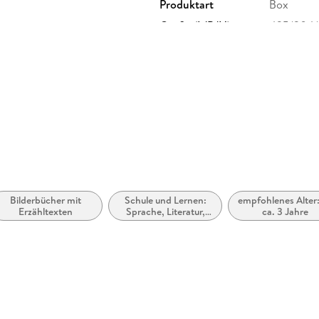
Produktart
Box
Größe (L/B/H)
425/304/
itig bedruckt, auf festem 300g-
GTIN
42601795
. Textvor
boldstr. 11, 81669 München,
uktinformation@donbosco-
Bilderbücher mit
Schule und Lernen:
empfohlenes Alter:
Erzähltexten
Sprache, Literatur,
ca. 3 Jahre
Lese- und
Schreibfähigkeit