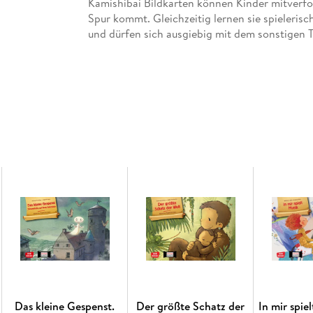
Kamishibai Bildkarten können Kinder mitverfol
Spur kommt. Gleichzeitig lernen sie spieleris
und dürfen sich ausgiebig mit dem sonstigen 
Das Lieblings-Bilderbuch vieler Kinder, umge
Bildkarten und Textvorlage
"Ich? Nein, wieso? - Ich mach so!": Einfach
geeignet für die Sprachförderung in Krippe
Ein großer Spaß für Kinder ab 2 Jahren - un
Was ist ein Kamishibai? Bildgestütztes Erzähle
"Ein Kamishibai ist wie Fernsehen ohne Strom"
Erzähltheaters, das mit seinem spielerischen 
in Krippe, Kindergarten, KITA oder Grundschul
aufstellbaren Rahmen, in dem die einzelnen Bi
nacheinander herausgezogen werden. Dabei k
angepasst werden und es bleibt genug Zeit u
Das Geheimnis des Bilderbuch-Erfolgs? Endlic
Das kleine Gespenst.
Der größte Schatz der
In mir spie