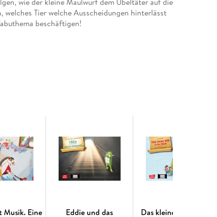
gen, wie der kleine Maulwurf dem Übeltäter auf die
ch, welches Tier welche Ausscheidungen hinterlässt
Tabuthema beschäftigen!
setzt für das Erzähltheater: 21 farbig illustrierten
e, sich wiederholende Textbausteine sind perfekt
 und KITA
d für die erwachsenen Vorleser!
n für Kinder
. So erklärte ein Kind den besonderen Reiz des
Ansatz zur Sprachförderung perfekt für den Einsatz
e geeignet ist. Ein Kamishibai besteht aus einem
ldkarten hineingestellt und während des Erzählens
ann das Erzähltempo den Bedürfnissen der Kinder
nd Raum für eigene Entdeckungen.
h einmal "Kaka" sagen dürfen!
lt Musik. Eine
Eddie und das
Das kleine WIR in der