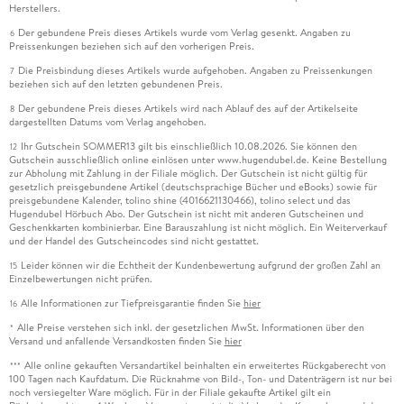
Herstellers.
Der gebundene Preis dieses Artikels wurde vom Verlag gesenkt. Angaben zu
6
Preissenkungen beziehen sich auf den vorherigen Preis.
Die Preisbindung dieses Artikels wurde aufgehoben. Angaben zu Preissenkungen
7
beziehen sich auf den letzten gebundenen Preis.
Der gebundene Preis dieses Artikels wird nach Ablauf des auf der Artikelseite
8
dargestellten Datums vom Verlag angehoben.
Ihr Gutschein SOMMER13 gilt bis einschließlich 10.08.2026. Sie können den
12
Gutschein ausschließlich online einlösen unter www.hugendubel.de. Keine Bestellung
zur Abholung mit Zahlung in der Filiale möglich. Der Gutschein ist nicht gültig für
gesetzlich preisgebundene Artikel (deutschsprachige Bücher und eBooks) sowie für
preisgebundene Kalender, tolino shine (4016621130466), tolino select und das
Hugendubel Hörbuch Abo. Der Gutschein ist nicht mit anderen Gutscheinen und
Geschenkkarten kombinierbar. Eine Barauszahlung ist nicht möglich. Ein Weiterverkauf
und der Handel des Gutscheincodes sind nicht gestattet.
Leider können wir die Echtheit der Kundenbewertung aufgrund der großen Zahl an
15
Einzelbewertungen nicht prüfen.
Alle Informationen zur Tiefpreisgarantie finden Sie
hier
16
Alle Preise verstehen sich inkl. der gesetzlichen MwSt. Informationen über den
*
Versand und anfallende Versandkosten finden Sie
hier
Alle online gekauften Versandartikel beinhalten ein erweitertes Rückgaberecht von
***
100 Tagen nach Kaufdatum. Die Rücknahme von Bild-, Ton- und Datenträgern ist nur bei
noch versiegelter Ware möglich. Für in der Filiale gekaufte Artikel gilt ein