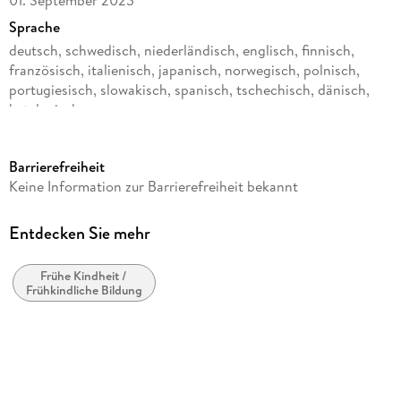
Sprache
deutsch, schwedisch, niederländisch, englisch, finnisch,
französisch, italienisch, japanisch, norwegisch, polnisch,
portugiesisch, slowakisch, spanisch, tschechisch, dänisch,
katalanisch
Altersempfehlung
von 3 bis 99 Jahren
Barrierefreiheit
Reihe
Keine Information zur Barrierefreiheit bekannt
BRIO World
Entdecken Sie mehr
Verlag/Hersteller
Ravensburger Spieleverlag
Frühe Kindheit /
Produktart
Frühkindliche Bildung
Spiel
Material
ELEKT
Gewicht