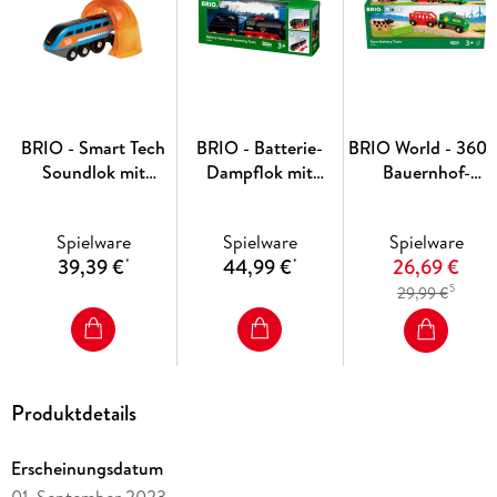
BRIO - Smart Tech
BRIO - Batterie-
BRIO World - 3601
Soundlok mit
Dampflok mit
Bauernhof-
Aufnahmefunktion
Wassertank
Batteriezug |
Batteriebetrieben
Spielware
Spielware
Spielware
Spielzeuglok für
39,39 €
44,99 €
26,69 €
*
*
Kinder ab 3 Jahre
5
29,99 €
Produktdetails
Erscheinungsdatum
01. September 2023