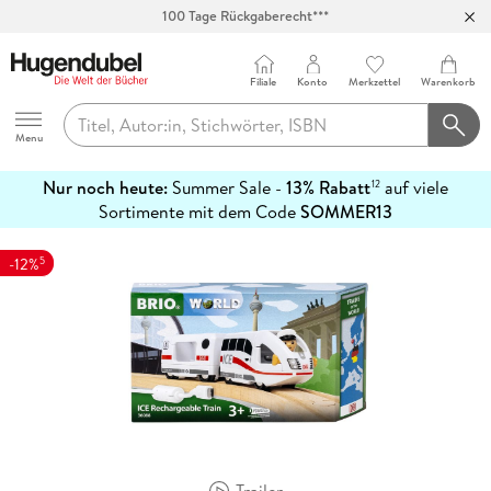
100 Tage Rückgaberecht***
Abholung in über 100 Filialen
Filiale
Konto
Merkzettel
Warenkorb
Hugendubel
Menu
Nur noch heute:
Summer Sale -
13% Rabatt
auf viele
12
mehr
Sortimente mit dem Code
SOMMER13
erfahren
5
-12%
Trailer