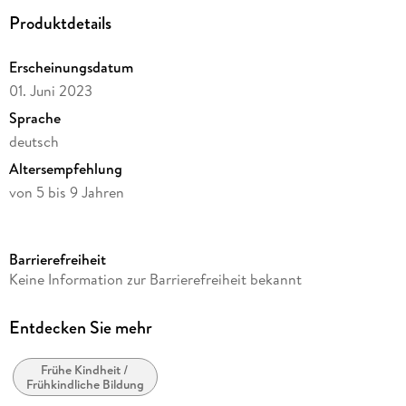
Produktdetails
Erscheinungsdatum
01. Juni 2023
Sprache
deutsch
Altersempfehlung
von 5 bis 9 Jahren
Reihe
tiptoi®
Barrierefreiheit
Autor/Autorin
Keine Information zur Barrierefreiheit bekannt
Kai Haferkamp
Auszeichnung
Entdecken Sie mehr
Deutscher Spielzeugpreis - Nominierung
Frühe Kindheit /
Verlag/Hersteller
Frühkindliche Bildung
Ravensburger Spieleverlag