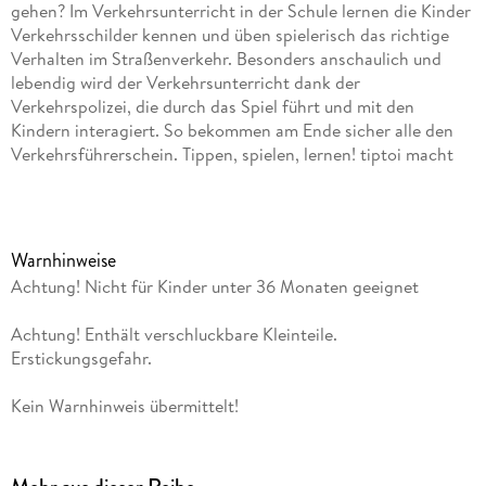
gehen? Im Verkehrsunterricht in der Schule lernen die Kinder
Verkehrsschilder kennen und üben spielerisch das richtige
Verhalten im Straßenverkehr. Besonders anschaulich und
lebendig wird der Verkehrsunterricht dank der
Verkehrspolizei, die durch das Spiel führt und mit den
Kindern interagiert. So bekommen am Ende sicher alle den
Verkehrsführerschein. Tippen, spielen, lernen! tiptoi macht
Bücher und Spiele lebendig. Tippen die Kinder mit dem Stift
auf Bilder und Texte, erklingen Geräusche, Sprache und
Musik. So macht Lernen richtig Spaß! Das tiptoi-Sortiment
umfasst Bücher und Spiele mit den wichtigsten Lern- und
Warnhinweise
Wissensthemen für Kinder ab 2 Jahren. Die zugehörigen
Achtung! Nicht für Kinder unter 36 Monaten geeignet
Audiodateien lädt man einfach, sicher und schnell über den
tiptoi-Manager oder die optional erhältliche Ladestation auf
Achtung! Enthält verschluckbare Kleinteile.
den Stift. tiptoi-Stift nicht enthalten. Muss separat erworben
Erstickungsgefahr.
werden.
Kein Warnhinweis übermittelt!