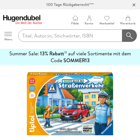
100 Tage Rückgaberecht***
Abholung in über 100 Filialen
Filiale
Konto
Merkzettel
Warenkorb
Hugendubel
Menu
Summer Sale:
13% Rabatt
auf viele Sortimente mit dem
12
mehr
Code
SOMMER13
erfahren