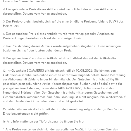
Leseprobe übermittelt werden.
Der gebundene Preis dieses Artikels wird nach Ablauf des auf der Artikelseite
4
dargestellten Datums vom Verlag angehoben.
Der Preisvergleich bezieht sich auf die unverbindliche Preisempfehlung (UVP) des
5
Herstellers.
Der gebundene Preis dieses Artikels wurde vom Verlag gesenkt. Angaben zu
6
Preissenkungen beziehen sich auf den vorherigen Preis.
Die Preisbindung dieses Artikels wurde aufgehoben. Angaben zu Preissenkungen
7
beziehen sich auf den letzten gebundenen Preis.
Der gebundene Preis dieses Artikels wird nach Ablauf des auf der Artikelseite
8
dargestellten Datums vom Verlag angehoben.
Ihr Gutschein SOMMER13 gilt bis einschließlich 10.08.2026. Sie können den
12
Gutschein ausschließlich online einlösen unter www.hugendubel.de. Keine Bestellung
zur Abholung mit Zahlung in der Filiale möglich. Der Gutschein ist nicht gültig für
gesetzlich preisgebundene Artikel (deutschsprachige Bücher und eBooks) sowie für
preisgebundene Kalender, tolino shine (4016621130466), tolino select und das
Hugendubel Hörbuch Abo. Der Gutschein ist nicht mit anderen Gutscheinen und
Geschenkkarten kombinierbar. Eine Barauszahlung ist nicht möglich. Ein Weiterverkauf
und der Handel des Gutscheincodes sind nicht gestattet.
Leider können wir die Echtheit der Kundenbewertung aufgrund der großen Zahl an
15
Einzelbewertungen nicht prüfen.
Alle Informationen zur Tiefpreisgarantie finden Sie
hier
16
Alle Preise verstehen sich inkl. der gesetzlichen MwSt. Informationen über den
*