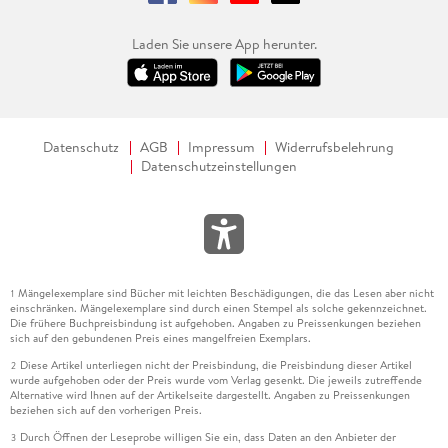
Laden Sie unsere App herunter.
Datenschutz
AGB
Impressum
Widerrufsbelehrung
Datenschutzeinstellungen
Mängelexemplare sind Bücher mit leichten Beschädigungen, die das Lesen aber nicht
1
einschränken. Mängelexemplare sind durch einen Stempel als solche gekennzeichnet.
Die frühere Buchpreisbindung ist aufgehoben. Angaben zu Preissenkungen beziehen
sich auf den gebundenen Preis eines mangelfreien Exemplars.
Diese Artikel unterliegen nicht der Preisbindung, die Preisbindung dieser Artikel
2
wurde aufgehoben oder der Preis wurde vom Verlag gesenkt. Die jeweils zutreffende
Alternative wird Ihnen auf der Artikelseite dargestellt. Angaben zu Preissenkungen
beziehen sich auf den vorherigen Preis.
Durch Öffnen der Leseprobe willigen Sie ein, dass Daten an den Anbieter der
3