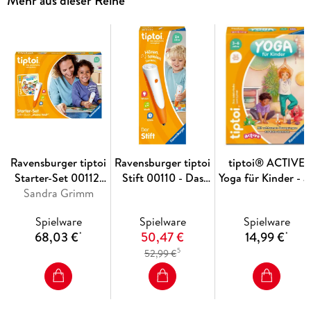
Mehr aus dieser Reihe
Ravensburger tiptoi
Ravensburger tiptoi
tiptoi® ACTIVE
Starter-Set 00112:
Stift 00110 - Das
Yoga für Kinder - a
Stift und Bilderbuch
Sandra Grimm
audiodigitale Lern-
3 Jahre
Suchen und
und Kreativsystem,
Spielware
Spielware
Spielware
Entdecken Meine
Lernspielzeug für
68,03 €
50,47 €
14,99 €
*
*
Welt - Lernsystem
Kinder ab 2 Jahren -
5
52,99 €
für Kinder ab 2
Der Stift
Jahren