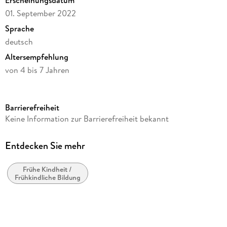
01. September 2022
Sprache
deutsch
Altersempfehlung
von 4 bis 7 Jahren
Reihe
tiptoi®
Barrierefreiheit
Autor/Autorin
Keine Information zur Barrierefreiheit bekannt
Sandra Grimm
Illustrationen
Entdecken Sie mehr
Stefan Lohr
Frühe Kindheit /
Verlag/Hersteller
Frühkindliche Bildung
Ravensburger Spieleverlag
Produktart
Spiel
Material