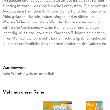
Auspacken und loslegen! Das Starter-Set ist perfekt für den
Einstieg in tiptoi - das spielerische Lernsystem. Die benötigte
Audiodatei ist auf dem Stift vorinstalliert und der integrierte
Akku geladen. Basteln, toben, singen und erzählen: Im
Wörter-Bilderbuch wird die Welt des Kindergartens durch
zahlreiche Geräusche, witzige Reime, Lieder und Dialoge
lebendig. Mit tiptoi erweitern Kinder ab 3 Jahren spielerisch
ihren Wortschatz. So macht Lernen richtig Spaß! Eingebettet
in leicht verständliche Sätze, lernen Kinder ab drei Jahren im
Handumdrehen neue Wörter aus ihrer Lebenswelt. Spiele und
Lieder vertiefen den gelernten Wortschatz. Tippen, spielen,
lernen! tiptoi macht Bücher und Spiele lebendig. Tippen die
Kinder mit dem Stift auf Bilder und Texte, erklingen
Warnhinweise
Geräusche, Sprache und Musik. So macht Lernen richtig
Kein Warnhinweis erforderlich
Spaß! Das tiptoi-Sortiment umfasst Bücher und Spiele mit
den wichtigsten Lern- und Wissensthemen für Kinder ab 2
Jahren. Die zugehörigen Audiodateien lädt man einfach,
Mehr aus dieser Reihe
sicher und schnell über den tiptoi Manager oder die optional
erhältliche Ladestation auf den Stift.