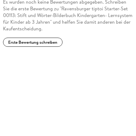
Es wurden noch keine Bewertungen abgegeben. Schreiben
neue Abenteuer für neugierige Leser
Sie die erste Bewertung zu "Ravensburger tiptoi Starter-Set
00113: Stift und Wörter-Bilderbuch Kindergarten- Lernsystem
für Kinder ab 3 Jahren" und helfen Sie damit anderen bei der
Kaufentscheidung.
Erste Bewertung schreiben