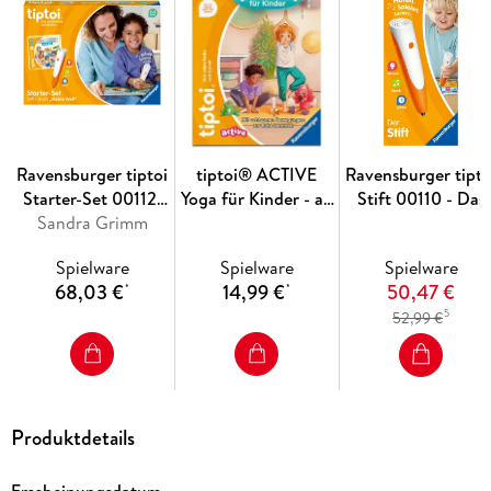
Ravensburger tiptoi
tiptoi® ACTIVE
Ravensburger tipto
Starter-Set 00112:
Yoga für Kinder - ab
Stift 00110 - Das
Stift und Bilderbuch
Sandra Grimm
3 Jahre
audiodigitale Lern
Suchen und
und Kreativsystem
Spielware
Spielware
Spielware
Entdecken Meine
Lernspielzeug für
68,03 €
14,99 €
50,47 €
*
*
Welt - Lernsystem
Kinder ab 2 Jahren 
5
52,99 €
für Kinder ab 2
Der Stift
Jahren
Produktdetails
Erscheinungsdatum