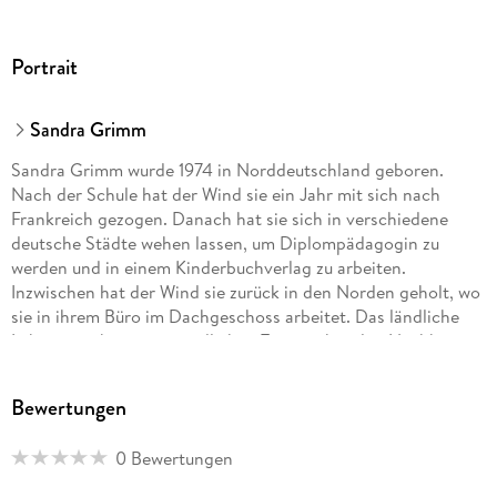
00113
GTIN
Portrait
4005556001132
Herstelleradresse
Sandra Grimm
Ravensburger Verlag GmbH, Postfach 2460, 88194
Sandra Grimm wurde 1974 in Norddeutschland geboren.
Ravensburg, service@ravensburger.de
Nach der Schule hat der Wind sie ein Jahr mit sich nach
Frankreich gezogen. Danach hat sie sich in verschiedene
deutsche Städte wehen lassen, um Diplompädagogin zu
werden und in einem Kinderbuchverlag zu arbeiten.
Inzwischen hat der Wind sie zurück in den Norden geholt, wo
sie in ihrem Büro im Dachgeschoss arbeitet. Das ländliche
Leben umgibt sie mit niedlichen Tieren, skurrilen Nachbarn,
putzigen Familien, mancherlei Fahrzeugen, kuriosen
Bekannten und quicklebendigen Söhnen. So hat sie
Bewertungen
tausendundeine Anregungen für neue Geschichten und
Reime. Über zweihundert kleine und große Bücher hat sie
0 Bewertungen
schon veröffentlicht, die sich in ihrem Dachgeschoss in den
Regalen drängeln. Und ein weiteres Regal wartet bereits auf