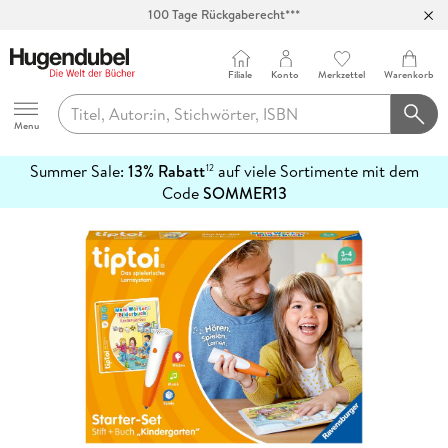
100 Tage Rückgaberecht***
Abholung in über 100 Filialen
Filiale
Konto
Merkzettel
Warenkorb
Hugendubel
Menu
Summer Sale:
13% Rabatt
auf viele Sortimente mit dem
12
mehr
Code
SOMMER13
erfahren