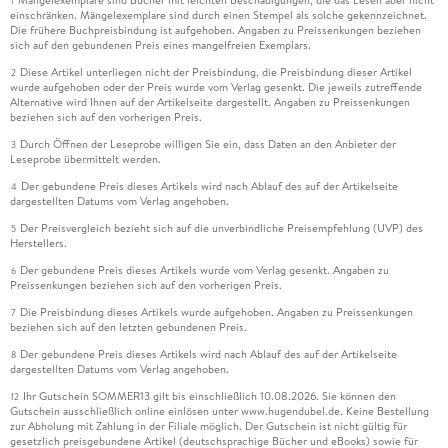
Mängelexemplare sind Bücher mit leichten Beschädigungen, die das Lesen aber nicht
1
einschränken. Mängelexemplare sind durch einen Stempel als solche gekennzeichnet.
Die frühere Buchpreisbindung ist aufgehoben. Angaben zu Preissenkungen beziehen
sich auf den gebundenen Preis eines mangelfreien Exemplars.
Diese Artikel unterliegen nicht der Preisbindung, die Preisbindung dieser Artikel
2
wurde aufgehoben oder der Preis wurde vom Verlag gesenkt. Die jeweils zutreffende
Alternative wird Ihnen auf der Artikelseite dargestellt. Angaben zu Preissenkungen
beziehen sich auf den vorherigen Preis.
Durch Öffnen der Leseprobe willigen Sie ein, dass Daten an den Anbieter der
3
Leseprobe übermittelt werden.
Der gebundene Preis dieses Artikels wird nach Ablauf des auf der Artikelseite
4
dargestellten Datums vom Verlag angehoben.
Der Preisvergleich bezieht sich auf die unverbindliche Preisempfehlung (UVP) des
5
Herstellers.
Der gebundene Preis dieses Artikels wurde vom Verlag gesenkt. Angaben zu
6
Preissenkungen beziehen sich auf den vorherigen Preis.
Die Preisbindung dieses Artikels wurde aufgehoben. Angaben zu Preissenkungen
7
beziehen sich auf den letzten gebundenen Preis.
Der gebundene Preis dieses Artikels wird nach Ablauf des auf der Artikelseite
8
dargestellten Datums vom Verlag angehoben.
Ihr Gutschein SOMMER13 gilt bis einschließlich 10.08.2026. Sie können den
12
Gutschein ausschließlich online einlösen unter www.hugendubel.de. Keine Bestellung
zur Abholung mit Zahlung in der Filiale möglich. Der Gutschein ist nicht gültig für
gesetzlich preisgebundene Artikel (deutschsprachige Bücher und eBooks) sowie für