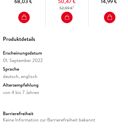
68,03 €
50,47 €
14,99 €
*
*
Welt - Lernsystem
Kinder ab 2 Jahren -
5
52,99 €
für Kinder ab 2
Der Stift
Jahren
Produktdetails
Erscheinungsdatum
01. September 2022
Sprache
deutsch, englisch
Altersempfehlung
von 4 bis 7 Jahren
Reihe
tiptoi®
Barrierefreiheit
Verlag/Hersteller
Keine Information zur Barrierefreiheit bekannt
Ravensburger Spieleverlag