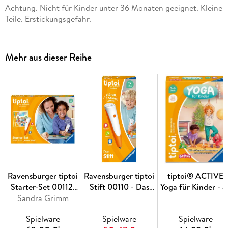
Wissensthemen für Kinder ab 2 Jahren. Die zugehörigen
Achtung. Nicht für Kinder unter 36 Monaten geeignet. Kleine
Audiodateien lädt man einfach, sicher und schnell über den
Teile. Erstickungsgefahr.
tiptoi Manager oder die optional erhältliche Ladestation auf
den Stift. tiptoi-Stift nicht enthalten. Muss separat erworben
werden.
Mehr aus dieser Reihe
Ravensburger tiptoi
Ravensburger tiptoi
tiptoi® ACTIVE
Starter-Set 00112:
Stift 00110 - Das
Yoga für Kinder - a
Stift und Bilderbuch
Sandra Grimm
audiodigitale Lern-
3 Jahre
Suchen und
und Kreativsystem,
Spielware
Spielware
Spielware
Entdecken Meine
Lernspielzeug für