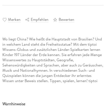
Merken
Empfehlen
Bewerten
Wo liegt China? Wie heißt die Hauptstadt von Brasilien? Und
in welchem Land steht die Freiheitsstatue? Mit dem tiptoi
Wissens-Globus und zusätzlichen Länder-Spielkarten lernen
Kinder 197 Länder der Erde kennen. Sie erfahren jede Menge
Wissenswertes zu Hauptstädten, Geografie,
Sehenswürdigkeiten und Sprachen, aber auch zu Geräuschen,
Musik und Nationalhymnen. In verschiedenen Such- und
Quizspielen können die jungen Entdecker ihr erlerntes
Wissen unter Beweis stellen. Tippen, spielen, lernen! tiptoi
macht Bücher und Spiele lebendig. Tippen die Kinder mit dem
Stift auf Bilder und Texte, erklingen Geräusche, Sprache und
Musik. So macht Lernen richtig Spaß! Das tiptoi-Sortiment
umfasst Bücher und Spiele mit den wichtigsten Lern- und
Warnhinweise