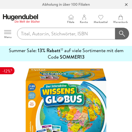
Abholung in über 100 Filialen
Filiale
Konto
Merkzettel
Warenkorb
Hugendubel
Menu
Summer Sale:
13% Rabatt
auf viele Sortimente mit dem
12
mehr
Code
SOMMER13
erfahren
5
-12%