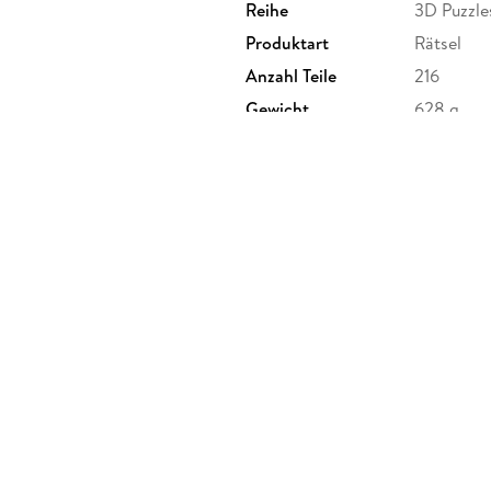
Reihe
3D Puzzle
Produktart
Rätsel
Anzahl Teile
216
Gewicht
628 g
Artikelnr. Hersteller
11286
Herstelleradresse
Ravensbu
Ravensbur