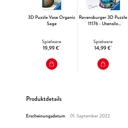
3D Puzzle Vase Organic
Ravensburger 3D Puzzle
Sage
11176 - Utensilo
Unterwasserwelt - 54
Teile - Stiftehalter für
Spielware
Spielware
Tierliebhaber ab 6
19,99 €
14,99 €
*
*
Jahren, Schreibtisch-
Organizer für Kinder
Produktdetails
Erscheinungsdatum
01. September 2022