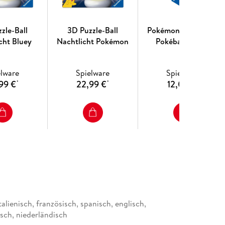
zle-Ball
3D Puzzle-Ball
Pokémon Pokéballs -
cht Bluey
Nachtlicht Pokémon
Pokéball Classic
elware
Spielware
Spielware
99 €
22,99 €
12,03 €
*
*
*
talienisch, französisch, spanisch, englisch,
isch, niederländisch