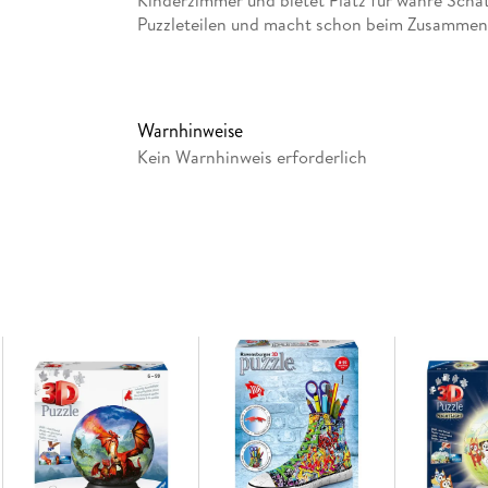
Kinderzimmer und bietet Platz für wahre Schät
Puzzleteilen und macht schon beim Zusammenbau
geräumige Aufbewahrungsbox ihre Gestalt an 
Minecraft. Wer dabei einmal durcheinander kom
Aufbauanleitung schnell wieder auf dem richtig
knickbar und für ein leichteres Zusammensetze
Warnhinweise
Flug und schon bald steht die Box als Hinguck
Kein Warnhinweis erforderlich
Konzentrationsübung für Anfänger sowie für Pu
die Aufbewahrungsbox absolut stabil und so ri
im Leben und wahre Fans von Minecraft!