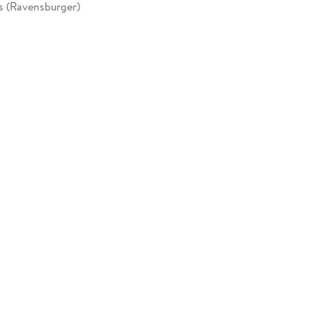
s (Ravensburger)
rger Verlag GmbH, Postfach 2460, 88194
g, service@ravensburger.de