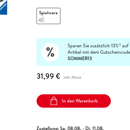
Fremdsprachige Bücher
n Lernhilfen
 Jugendbücher
eiber
Hörbuch Downloads im Bundle
cher
 Vergleich
 Puzzlezubehör
Lernen
New Adult
STABILO
Taschenbücher
Spielware
hilfen
hriller
 Backen
er
lender
Ratgeber
op
hriller
Romance
Sachbücher
precher:innen
Science Fiction
Sparen Sie zusätzlich 13%
auf 
12
Artikel mit dem Gutscheincode
Fremdsprachige Bücher
SOMMER13
31,99 €
inkl. Mwst.
In den Warenkorb
Zustellung:
Sa, 08.08. - Di, 11.08.