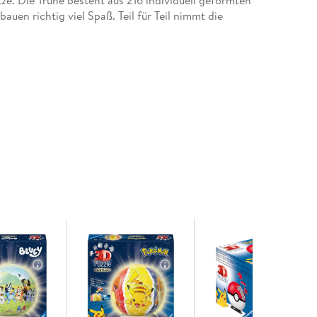
ze. Die Truhe besteht aus 216 individuell geformten
en richtig viel Spaß. Teil für Teil nimmt die
und man taucht ab in die grenzenlose Welt von
mt, ist mit einem Blick auf die bebilderte
en Weg. Die stabilen 3D Puzzleteile sind teilweise
n nummeriert. So vergeht die Puzzlezeit wie im
er in deinem Zimmer. Eine spielerische
zzleprofis - dank der Kunststoff-Zubehörteile ist
chtig geräumig. Eine Box für die wichtigen Dinge