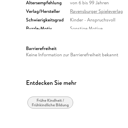
Altersempfehlung
von 6 bis 99 Jahren
Verlag/Hersteller
Ravensburger Spieleverlag
Schwierigkeitsgrad
Kinder - Anspruchsvoll
Puzzle-Motiv
Sonstige Motive
Größe (L/B/H)
275/192/69 mm
GTIN
4005556112869
Barrierefreiheit
Keine Information zur Barrierefreiheit bekannt
Entdecken Sie mehr
Frühe Kindheit /
Frühkindliche Bildung