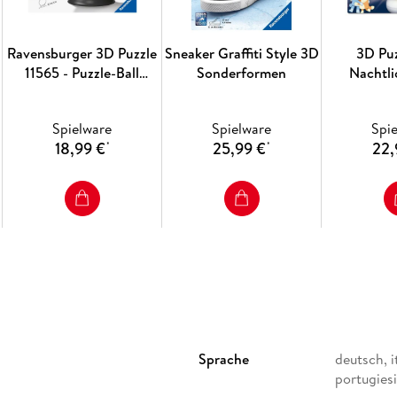
Ravensburger 3D Puzzle
Sneaker Graffiti Style 3D
3D Puz
11565 - Puzzle-Ball
Sonderformen
Nachtli
Mystische Drachen -
Puzzeln in drei
Spielware
Spielware
Spi
Dimensionen nach Motiv
18,99 €
25,99 €
22,
*
*
oder Zahlen - für
Erwachsene und Kinder
ab 6 Jahren
Sprache
deutsch, i
portugies