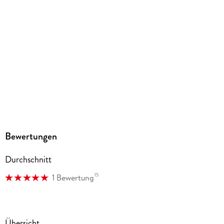
GTIN
4005556111756
Herstelleradresse
Ravensburger Verlag GmbH, Postfach 2460, 88194
Ravensburg, service@ravensburger.de
Bewertungen
Durchschnitt
15
1 Bewertung
Übersicht