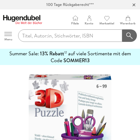
100 Tage Rückgaberecht***
Abholung in über 100 Filialen
Filiale
Konto
Merkzettel
Warenkorb
Hugendubel
Menu
Summer Sale:
13% Rabatt
auf viele Sortimente mit dem
12
mehr
Code
SOMMER13
erfahren