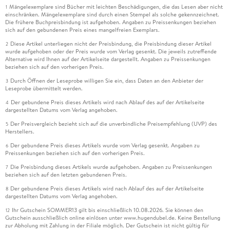
Mängelexemplare sind Bücher mit leichten Beschädigungen, die das Lesen aber nicht
1
einschränken. Mängelexemplare sind durch einen Stempel als solche gekennzeichnet.
Die frühere Buchpreisbindung ist aufgehoben. Angaben zu Preissenkungen beziehen
sich auf den gebundenen Preis eines mangelfreien Exemplars.
Diese Artikel unterliegen nicht der Preisbindung, die Preisbindung dieser Artikel
2
wurde aufgehoben oder der Preis wurde vom Verlag gesenkt. Die jeweils zutreffende
Alternative wird Ihnen auf der Artikelseite dargestellt. Angaben zu Preissenkungen
beziehen sich auf den vorherigen Preis.
Durch Öffnen der Leseprobe willigen Sie ein, dass Daten an den Anbieter der
3
Leseprobe übermittelt werden.
Der gebundene Preis dieses Artikels wird nach Ablauf des auf der Artikelseite
4
dargestellten Datums vom Verlag angehoben.
Der Preisvergleich bezieht sich auf die unverbindliche Preisempfehlung (UVP) des
5
Herstellers.
Der gebundene Preis dieses Artikels wurde vom Verlag gesenkt. Angaben zu
6
Preissenkungen beziehen sich auf den vorherigen Preis.
Die Preisbindung dieses Artikels wurde aufgehoben. Angaben zu Preissenkungen
7
beziehen sich auf den letzten gebundenen Preis.
Der gebundene Preis dieses Artikels wird nach Ablauf des auf der Artikelseite
8
dargestellten Datums vom Verlag angehoben.
Ihr Gutschein SOMMER13 gilt bis einschließlich 10.08.2026. Sie können den
12
Gutschein ausschließlich online einlösen unter www.hugendubel.de. Keine Bestellung
zur Abholung mit Zahlung in der Filiale möglich. Der Gutschein ist nicht gültig für