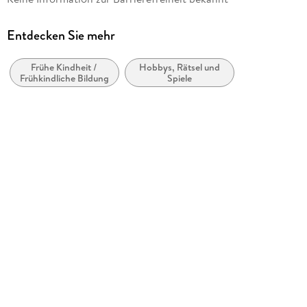
Verlag/Hersteller
Ravensburger Spieleverlag
Entdecken Sie mehr
Produktart
Spiel
Frühe Kindheit /
Hobbys, Rätsel und
Frühkindliche Bildung
Spiele
Schwierigkeitsgrad
Kinder - Anspruchsvoll
Anzahl Teile
54
Puzzle-Motiv
Tierwelt
Gewicht
148 g
Größe (L/B/H)
177/126/40 mm
Artikelnr. Hersteller
11175