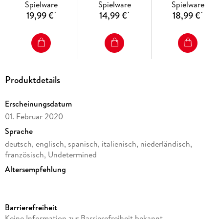
Spielware
Spielware
Spielware
54 Teile -
Puzzeln in drei
19,99 €
14,99 €
18,99 €
*
*
*
Stiftehalter für
Dimensionen nac
Tierliebhaber ab 6
Motiv oder Zahlen 
Jahren,
für Erwachsene un
Schreibtisch-
Kinder ab 6 Jahre
Organizer für
Kinder
Produktdetails
Erscheinungsdatum
01. Februar 2020
Sprache
deutsch, englisch, spanisch, italienisch, niederländisch,
französisch, Undetermined
Altersempfehlung
von 6 bis 99 Jahren
Reihe
Barrierefreiheit
3D Puzzles (Ravensburger)
Keine Information zur Barrierefreiheit bekannt