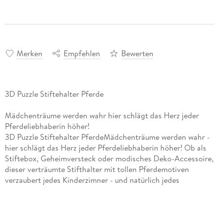
Merken
Empfehlen
Bewerten
3D Puzzle Stiftehalter Pferde
Mädchenträume werden wahr hier schlägt das Herz jeder
Pferdeliebhaberin höher!
3D Puzzle Stiftehalter PferdeMädchenträume werden wahr -
hier schlägt das Herz jeder Pferdeliebhaberin höher! Ob als
Stiftebox, Geheimversteck oder modisches Deko-Accessoire,
dieser verträumte Stifthalter mit tollen Pferdemotiven
verzaubert jedes Kinderzimner - und natürlich jedes
Pferdeherz! Dazu ist dieses 3D Puzzle super praktisch und
lässt jeden Schreibtisch als aufgeräumt erscheinen. Wer hätte
gedacht, dass man Träume puzzeln kann? Neben dem