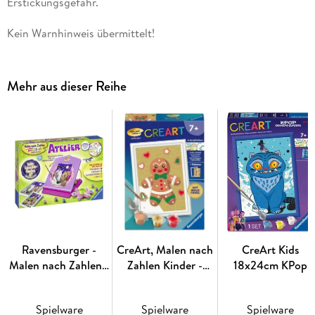
Erstickungsgefahr.
- Malen nach Zahlen Junior - perfekt für kleine Künstler
- kindgerechte Farben auf Wasserbasis
Kein Warnhinweis übermittelt!
- 2 Maltafeln 30x 40 cm
- Borstenpinsel mit stabilem Holzgriff
- 5-7 Jahre
Mehr aus dieser Reihe
-
Ravensburger -
CreArt, Malen nach
CreArt Kids
Malen nach Zahlen -
Zahlen Kinder -
18x24cm KPop
Atelier Pferde
Lebkuchenmann
Demon Hunters -
Derpy Tiger & Suss
Spielware
Spielware
Spielware
Bird