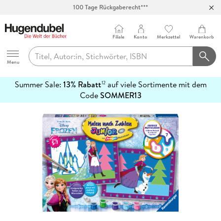
100 Tage Rückgaberecht***
Abholung in über 100 Filialen
Filiale
Konto
Merkzettel
Warenkorb
Hugendubel
Menu
Summer Sale:
13% Rabatt
auf viele Sortimente mit dem
12
mehr
Code
SOMMER13
erfahren