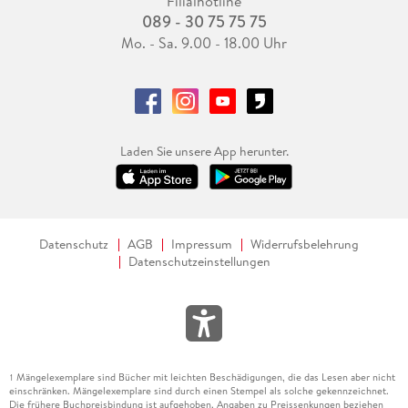
Filialhotline
089 - 30 75 75 75
Mo. - Sa. 9.00 - 18.00 Uhr
Laden Sie unsere App herunter.
Datenschutz
AGB
Impressum
Widerrufsbelehrung
Datenschutzeinstellungen
Mängelexemplare sind Bücher mit leichten Beschädigungen, die das Lesen aber nicht
1
einschränken. Mängelexemplare sind durch einen Stempel als solche gekennzeichnet.
Die frühere Buchpreisbindung ist aufgehoben. Angaben zu Preissenkungen beziehen