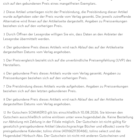
sich auf den gebundenen Preis eines mangelfreien Exemplars.
Diese Artikel unterliegen nicht der Preisbindung, die Preisbindung dieser Artikel
2
wurde aufgehoben oder der Preis wurde vom Verlag gesenkt. Die jeweils zutreffende
Alternative wird Ihnen auf der Artikelseite dargestellt. Angaben zu Preissenkungen
beziehen sich auf den vorherigen Preis.
Durch Öffnen der Leseprobe willigen Sie ein, dass Daten an den Anbieter der
3
Leseprobe übermittelt werden.
Der gebundene Preis dieses Artikels wird nach Ablauf des auf der Artikelseite
4
dargestellten Datums vom Verlag angehoben.
Der Preisvergleich bezieht sich auf die unverbindliche Preisempfehlung (UVP) des
5
Herstellers.
Der gebundene Preis dieses Artikels wurde vom Verlag gesenkt. Angaben zu
6
Preissenkungen beziehen sich auf den vorherigen Preis.
Die Preisbindung dieses Artikels wurde aufgehoben. Angaben zu Preissenkungen
7
beziehen sich auf den letzten gebundenen Preis.
Der gebundene Preis dieses Artikels wird nach Ablauf des auf der Artikelseite
8
dargestellten Datums vom Verlag angehoben.
Ihr Gutschein SOMMER13 gilt bis einschließlich 10.08.2026. Sie können den
12
Gutschein ausschließlich online einlösen unter www.hugendubel.de. Keine Bestellung
zur Abholung mit Zahlung in der Filiale möglich. Der Gutschein ist nicht gültig für
gesetzlich preisgebundene Artikel (deutschsprachige Bücher und eBooks) sowie für
preisgebundene Kalender, tolino shine (4016621130466), tolino select und das
Hugendubel Hörbuch Abo. Der Gutschein ist nicht mit anderen Gutscheinen und