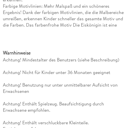
Farbige Motivlinien: Mehr Malspaß und ein schöneres
Ergebnis! Dank der farbigen Motivlinien, die die Malbereiche
umreißen, erkennen Kinder schneller das gesamte Motiv und
die Farben. Das farbenfrohe Motiv Die Eiskönigin ist eine
tolle Geschenkidee für Kinder im Alter von 5 bis 7 Jahren und
eine schöne Dekoration für das Kinderzimmer. Dieses Malset
enthält 5 fertig gemischte Acrylfarben und einen Pinsel. Die
Verpackungsgestaltung kann variieren. Mit den Junior Malen
Warnhinweise
nach Zahlen von Ravensburger lernen die Kinder Flächen
Achtung! Mindestalter des Benutzers (siehe Beschreibung)
sorgfältig auszumalen, ihr Maltalent zu verbessern sowie
feinmotorische Fähigkeiten zu entwickeln. Am Ende stehen
Achtung! Nicht für Kinder unter 36 Monaten geeignet
Freude, Stolz und ein Erfolgserlebnis, das die Lust am
Weitermalen weckt. Jedes Malset enthält alles, was kleine
Achtung! Benutzung nur unter unmittelbarer Aufsicht von
Künstler zum Malen brauchen und es ist kein Mischen der
Erwachsenen
Farben notwendig. Das Ravensburger Malen nach Zahlen
Programm bietet eine große Motivauswahl für Kinder und
Achtung! Enthält Spielzeug. Beaufsichtigung durch
Erwachsene. Bildgröße: 32 x 22 cm
Erwachsene empfohlen.
Achtung! Enthält verschluckbare Kleinteile.
Inhaltsverzeichnis