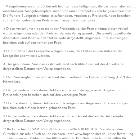
Mängelexemplare sind Bücher mit leichten Beschädigungen, die das Lesen aber nicht
1
einschränken. Mängelexemplare sind durch einen Stempel als solche gekennzeichnet.
Die frühere Buchpreisbindung ist aufgehoben. Angaben zu Preissenkungen beziehen
sich auf den gebundenen Preis eines mangelfreien Exemplars.
Diese Artikel unterliegen nicht der Preisbindung, die Preisbindung dieser Artikel
2
wurde aufgehoben oder der Preis wurde vom Verlag gesenkt. Die jeweils zutreffende
Alternative wird Ihnen auf der Artikelseite dargestellt. Angaben zu Preissenkungen
beziehen sich auf den vorherigen Preis.
Durch Öffnen der Leseprobe willigen Sie ein, dass Daten an den Anbieter der
3
Leseprobe übermittelt werden.
Der gebundene Preis dieses Artikels wird nach Ablauf des auf der Artikelseite
4
dargestellten Datums vom Verlag angehoben.
Der Preisvergleich bezieht sich auf die unverbindliche Preisempfehlung (UVP) des
5
Herstellers.
Der gebundene Preis dieses Artikels wurde vom Verlag gesenkt. Angaben zu
6
Preissenkungen beziehen sich auf den vorherigen Preis.
Die Preisbindung dieses Artikels wurde aufgehoben. Angaben zu Preissenkungen
7
beziehen sich auf den letzten gebundenen Preis.
Der gebundene Preis dieses Artikels wird nach Ablauf des auf der Artikelseite
8
dargestellten Datums vom Verlag angehoben.
Ihr Gutschein SOMMER13 gilt bis einschließlich 10.08.2026. Sie können den
12
Gutschein ausschließlich online einlösen unter www.hugendubel.de. Keine Bestellung
zur Abholung mit Zahlung in der Filiale möglich. Der Gutschein ist nicht gültig für