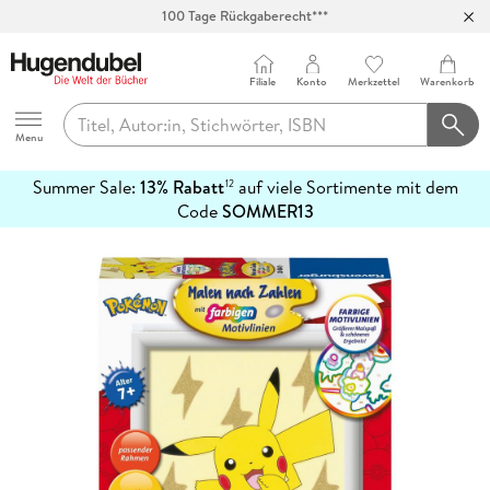
100 Tage Rückgaberecht***
Abholung in über 100 Filialen
Filiale
Konto
Merkzettel
Warenkorb
Hugendubel
Menu
Summer Sale:
13% Rabatt
auf viele Sortimente mit dem
12
mehr
Code
SOMMER13
erfahren