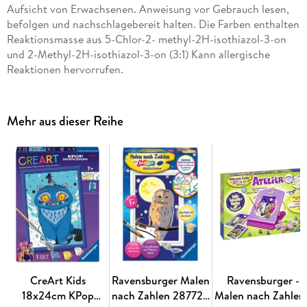
Aufsicht von Erwachsenen. Anweisung vor Gebrauch lesen,
Auspacken und Losmalen: das Malset ist geeignet für
befolgen und nachschlagebereit halten. Die Farben enthalten
Künstler ab 7 Jahren
Reaktionsmasse aus 5-Chlor-2- methyl-2H-isothiazol-3-on
und 2-Methyl-2H-isothiazol-3-on (3:1) Kann allergische
Die farbigen Motivlinien machen kleinere Fehler unsichtbar,
Reaktionen hervorrufen.
erleichtern das Ausmalen und sorgen so für ein schöneres
Endergebnis
Großer Malspaß mit den Lieblingsmotiven der Kinder:
Mehr aus dieser Reihe
Pikachu bringt Kinderaugen zum Leuchten und ist somit das
ideale Geschenk für kleine und große Künstler
Dank des mitgelieferten Rahmens eignet sich das Malen
nach Zahlen auch wunderbar als Dekoration im eigenen
Kinderzimmer
Das Malset enthält 8 kindgerechte Acrylfarben in
wiederverschließbaren und nummerierten Näpfchen, eine
stabile Maltafel im Format x 18, 00 cm, einen passenden
CreArt Kids
Ravensburger Malen
Ravensburger -
Rahmen und einen Pinsel. Die hochwertigen Acrylfarben
18x24cm KPop
nach Zahlen 28772 -
Malen nach Zahlen 
trocknen schnell, sind auf Wasserbasis, geruchsneutral und