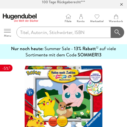
Abholung in über 100 Filialen
Filiale
Konto
Merkzettel
Warenkorb
Hugendubel
Menu
Nur noch heute:
Summer Sale -
13% Rabatt
auf viele
12
mehr
Sortimente mit dem Code
SOMMER13
erfahren
5
-5%