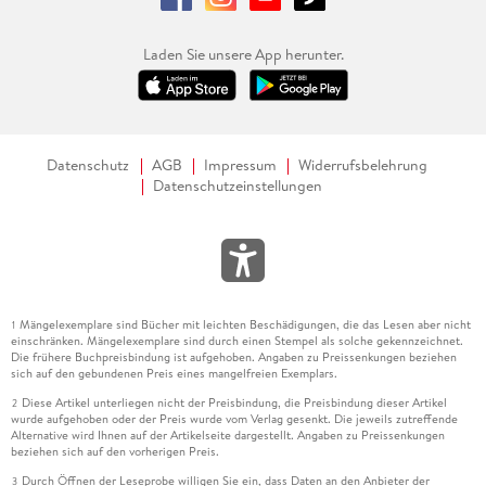
Laden Sie unsere App herunter.
Datenschutz
AGB
Impressum
Widerrufsbelehrung
Datenschutzeinstellungen
Mängelexemplare sind Bücher mit leichten Beschädigungen, die das Lesen aber nicht
1
einschränken. Mängelexemplare sind durch einen Stempel als solche gekennzeichnet.
Die frühere Buchpreisbindung ist aufgehoben. Angaben zu Preissenkungen beziehen
sich auf den gebundenen Preis eines mangelfreien Exemplars.
Diese Artikel unterliegen nicht der Preisbindung, die Preisbindung dieser Artikel
2
wurde aufgehoben oder der Preis wurde vom Verlag gesenkt. Die jeweils zutreffende
Alternative wird Ihnen auf der Artikelseite dargestellt. Angaben zu Preissenkungen
beziehen sich auf den vorherigen Preis.
Durch Öffnen der Leseprobe willigen Sie ein, dass Daten an den Anbieter der
3