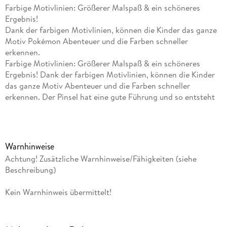
Farbige Motivlinien: Größerer Malspaß & ein schöneres
Ergebnis!
Dank der farbigen Motivlinien, können die Kinder das ganze
Motiv Pokémon Abenteuer und die Farben schneller
erkennen.
Farbige Motivlinien: Größerer Malspaß & ein schöneres
Ergebnis! Dank der farbigen Motivlinien, können die Kinder
das ganze Motiv Abenteuer und die Farben schneller
erkennen. Der Pinsel hat eine gute Führung und so entsteht
ein perfektes Bild. Die schönen Motive zum Ausmalen sind
eine tolle Geschenkidee für Kinder ab 7 Jahren und eine
schöne Dekoration. In diesem Malset sind bereits 13 fertig
gemischte Acrylfarben enthalten. Verpackungsdesign kann
Warnhinweise
abweichen. Mit Malen nach Zahlen von Ravensburger lernen
Achtung! Zusätzliche Warnhinweise/Fähigkeiten (siehe
die Kinder Flächen sorgfältig auszumalen, ihr Maltalent zu
Beschreibung)
verbessern sowie feinmotorische Fähigkeiten zu entwickeln.
Am Ende stehen Freude, Stolz und ein Erfolgserlebnis, das
Kein Warnhinweis übermittelt!
die Lust am Weitermalen weckt. Die Motive sind
altersgerecht in drei Schwierigkeitsstufen umgesetzt: von
einfachen Bildern mit wenigen, großen Malflächen bis hin zu