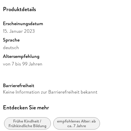
Produktdetails
Erscheinungsdatum
15. Januar 2023
Sprache
deutsch
Altersempfehlung
von 7 bis 99 Jahren
Reihe
CreArt Malen nach Zahlen
Barrierefreiheit
Verlag/Hersteller
Keine Information zur Barrierefreiheit bekannt
Ravensburger Spieleverlag
Produktart
Entdecken Sie mehr
Spiel
Frühe Kindheit /
empfohlenes Alter: ab
Gewicht
Frühkindliche Bildung
ca. 7 Jahre
386 g