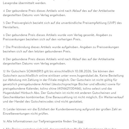
Leseprobe übermittelt werden.
Der gebundene Preis dieses Artikels wird nach Ablauf des auf der Artikelseite
4
dargestellten Datums vom Verlag angehoben.
Der Preisvergleich bezieht sich auf die unverbindliche Preisempfehlung (UVP) des
5
Herstellers.
Der gebundene Preis dieses Artikels wurde vom Verlag gesenkt. Angaben zu
6
Preissenkungen beziehen sich auf den vorherigen Preis.
Die Preisbindung dieses Artikels wurde aufgehoben. Angaben zu Preissenkungen
7
beziehen sich auf den letzten gebundenen Preis.
Der gebundene Preis dieses Artikels wird nach Ablauf des auf der Artikelseite
8
dargestellten Datums vom Verlag angehoben.
Ihr Gutschein SOMMER13 gilt bis einschließlich 10.08.2026. Sie können den
12
Gutschein ausschließlich online einlösen unter www.hugendubel.de. Keine Bestellung
zur Abholung mit Zahlung in der Filiale möglich. Der Gutschein ist nicht gültig für
gesetzlich preisgebundene Artikel (deutschsprachige Bücher und eBooks) sowie für
preisgebundene Kalender, tolino shine (4016621130466), tolino select und das
Hugendubel Hörbuch Abo. Der Gutschein ist nicht mit anderen Gutscheinen und
Geschenkkarten kombinierbar. Eine Barauszahlung ist nicht möglich. Ein Weiterverkauf
und der Handel des Gutscheincodes sind nicht gestattet.
Leider können wir die Echtheit der Kundenbewertung aufgrund der großen Zahl an
15
Einzelbewertungen nicht prüfen.
Alle Informationen zur Tiefpreisgarantie finden Sie
hier
16
Alle Preise verstehen sich inkl. der gesetzlichen MwSt. Informationen über den