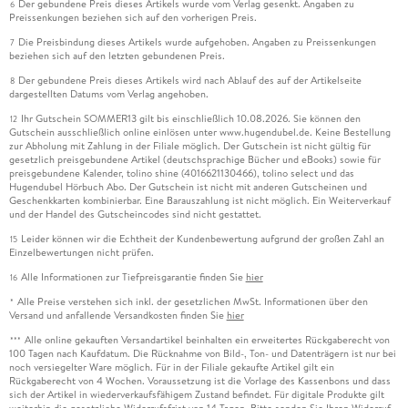
Der gebundene Preis dieses Artikels wurde vom Verlag gesenkt. Angaben zu
6
Preissenkungen beziehen sich auf den vorherigen Preis.
Die Preisbindung dieses Artikels wurde aufgehoben. Angaben zu Preissenkungen
7
beziehen sich auf den letzten gebundenen Preis.
Der gebundene Preis dieses Artikels wird nach Ablauf des auf der Artikelseite
8
dargestellten Datums vom Verlag angehoben.
Ihr Gutschein SOMMER13 gilt bis einschließlich 10.08.2026. Sie können den
12
Gutschein ausschließlich online einlösen unter www.hugendubel.de. Keine Bestellung
zur Abholung mit Zahlung in der Filiale möglich. Der Gutschein ist nicht gültig für
gesetzlich preisgebundene Artikel (deutschsprachige Bücher und eBooks) sowie für
preisgebundene Kalender, tolino shine (4016621130466), tolino select und das
Hugendubel Hörbuch Abo. Der Gutschein ist nicht mit anderen Gutscheinen und
Geschenkkarten kombinierbar. Eine Barauszahlung ist nicht möglich. Ein Weiterverkauf
und der Handel des Gutscheincodes sind nicht gestattet.
Leider können wir die Echtheit der Kundenbewertung aufgrund der großen Zahl an
15
Einzelbewertungen nicht prüfen.
Alle Informationen zur Tiefpreisgarantie finden Sie
hier
16
Alle Preise verstehen sich inkl. der gesetzlichen MwSt. Informationen über den
*
Versand und anfallende Versandkosten finden Sie
hier
Alle online gekauften Versandartikel beinhalten ein erweitertes Rückgaberecht von
***
100 Tagen nach Kaufdatum. Die Rücknahme von Bild-, Ton- und Datenträgern ist nur bei
noch versiegelter Ware möglich. Für in der Filiale gekaufte Artikel gilt ein
Rückgaberecht von 4 Wochen. Voraussetzung ist die Vorlage des Kassenbons und dass
sich der Artikel in wiederverkaufsfähigem Zustand befindet. Für digitale Produkte gilt
weiterhin die gesetzliche Widerrufsfrist von 14 Tagen. Bitte senden Sie Ihren Widerruf