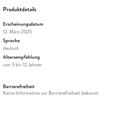
Produktdetails
Erscheinungsdatum
12. März 2025
Sprache
deutsch
Altersempfehlung
von 3 bis 12 Jahren
Reihe
Spin Master - Kinetic Sand
Barrierefreiheit
Verlag/Hersteller
Keine Information zur Barrierefreiheit bekannt
Spin Master
Produktart
Spielzeug
Gewicht
1662 g