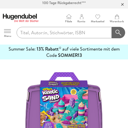
Abholung in über 100 Filialen
Filiale
Konto
Merkzettel
Warenkorb
Hugendubel
Menu
Summer Sale:
13% Rabatt
auf viele Sortimente mit dem
12
mehr
Code
SOMMER13
erfahren