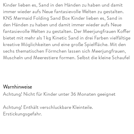
Kinder lieben es, Sand in den Händen zu haben und damit
immer wieder aufs Neue fantasievolle Welten zu gestalten.
KNS Mermaid Folding Sand Box Kinder lieben es, Sand in
den Händen zu haben und damit immer wieder aufs Neue
fantasievolle Welten zu gestalten. Der Meerjungfrauen Koffer
bietet mit mehr als 1 kg Kinetic Sand in drei Farben vielfältige
kreative Möglichkeiten und eine große Spielfläche. Mit den
sechs thematischen Förmchen lassen sich Meerjungfrauen,
Muscheln und Meerestiere formen. Selbst die kleine Schaufel
ist passend zum Thema gestaltet. Deko-Elemente aus Pappe
komplettieren die kreativen Unterwasserwelten und beflügeln
zusätzlich die Fantasie. Beim Formen und Gestalten
trainieren Kinder ab drei Jahren ihren Tastsinn sowie die
Warnhinweise
Feinmotorik sowie die Augen-Hand-Koordination und lernen
Achtung! Nicht für Kinder unter 36 Monaten geeignet
spielend, ihre Welt zu begreifen. Der Koffer bietet eine
Spielfläche für zwei Kinder sowie praktische Aufbewahrung.
Achtung! Enthält verschluckbare Kleinteile.
Da Kinetic Sand an sich selbst haftet und nicht an den
Erstickungsgefahr.
Händen, ist er ideal für das Indoor-Spielen und erleichtert das
Aufräumen. Die optimale Textur besitzt Kinetic Sand bei ca.
60% Luftfeuchtigkeit. Ist die Raumluft zu trocken, Kinetic