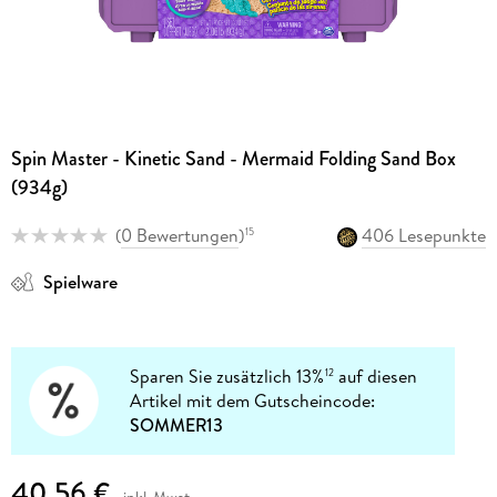
Spin Master - Kinetic Sand - Mermaid Folding Sand Box
(934g)
(
0 Bewertungen
)
406 Lesepunkte
15
Spielware
Sparen Sie zusätzlich 13%
auf diesen
12
Artikel mit dem Gutscheincode:
SOMMER13
40,56 €
inkl. Mwst.