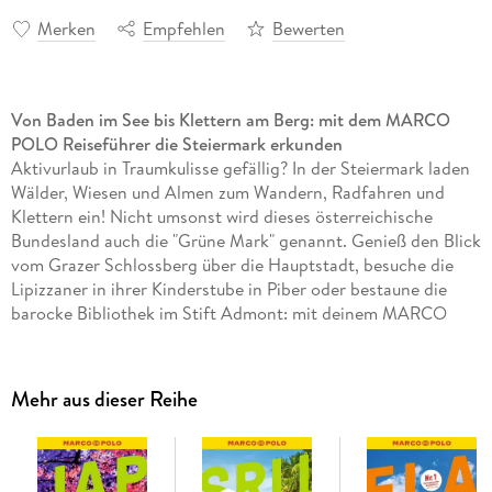
Merken
Empfehlen
Bewerten
Von Baden im See bis Klettern am Berg: mit dem MARCO
POLO Reiseführer die Steiermark erkunden
Aktivurlaub in Traumkulisse gefällig? In der Steiermark laden
Wälder, Wiesen und Almen zum Wandern, Radfahren und
Klettern ein! Nicht umsonst wird dieses österreichische
Bundesland auch die "Grüne Mark" genannt. Genieß den Blick
vom Grazer Schlossberg über die Hauptstadt, besuche die
Lipizzaner in ihrer Kinderstube in Piber oder bestaune die
barocke Bibliothek im Stift Admont: mit deinem MARCO
POLO Reiseführer im Gepäck verpasst du keins der vielen
Highlights, die die Steiermark zu bieten hat!
Mehr aus dieser Reihe
Das Beste zuerst: die MARCO POLO
Top-Highlights
und
die MARCO POLO
Bucketlist
für die unvergesslichen
Urlaubserlebnisse
Der
Urlaubsplaner
für den passenden Einstieg und