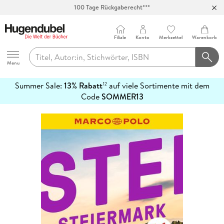
Abholung in über 100 Filialen
Filiale
Konto
Merkzettel
Warenkorb
Hugendubel
Menu
Summer Sale:
13% Rabatt
auf viele Sortimente mit dem
12
mehr
Code
SOMMER13
erfahren