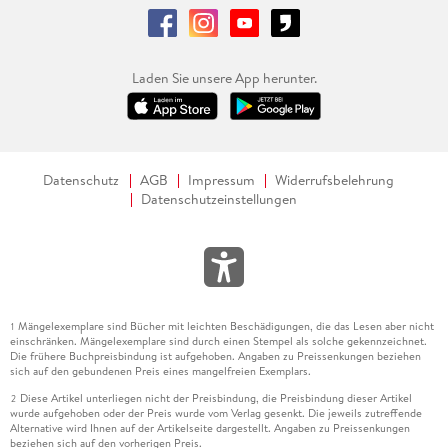
Laden Sie unsere App herunter.
Datenschutz
AGB
Impressum
Widerrufsbelehrung
Datenschutzeinstellungen
Mängelexemplare sind Bücher mit leichten Beschädigungen, die das Lesen aber nicht
1
einschränken. Mängelexemplare sind durch einen Stempel als solche gekennzeichnet.
Die frühere Buchpreisbindung ist aufgehoben. Angaben zu Preissenkungen beziehen
sich auf den gebundenen Preis eines mangelfreien Exemplars.
Diese Artikel unterliegen nicht der Preisbindung, die Preisbindung dieser Artikel
2
wurde aufgehoben oder der Preis wurde vom Verlag gesenkt. Die jeweils zutreffende
Alternative wird Ihnen auf der Artikelseite dargestellt. Angaben zu Preissenkungen
beziehen sich auf den vorherigen Preis.