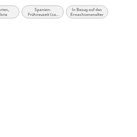
rien,
Spanien:
In Bezug auf das
bria
Frühneuzeit (ca.
Erwachsenenalter
1492 bis ca. 1808)