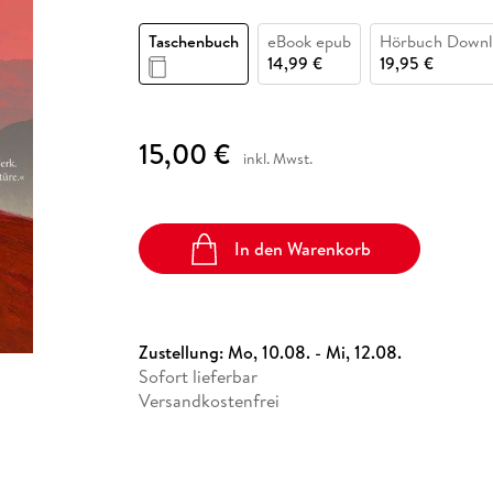
Fremdsprachige Bücher
n Lernhilfen
 Jugendbücher
eiber
Hörbuch Downloads im Bundle
cher
 Vergleich
 Puzzlezubehör
Lernen
New Adult
STABILO
Taschenbücher
Taschenbuch
eBook epub
Hörbuch Downl
hilfen
hriller
 Backen
er
lender
Ratgeber
14,99 €
19,95 €
op
hriller
Romance
Sachbücher
15,00 €
precher:innen
inkl. Mwst.
Science Fiction
Fremdsprachige Bücher
In den Warenkorb
Zustellung:
Mo, 10.08. - Mi, 12.08.
Sofort lieferbar
Versandkostenfrei