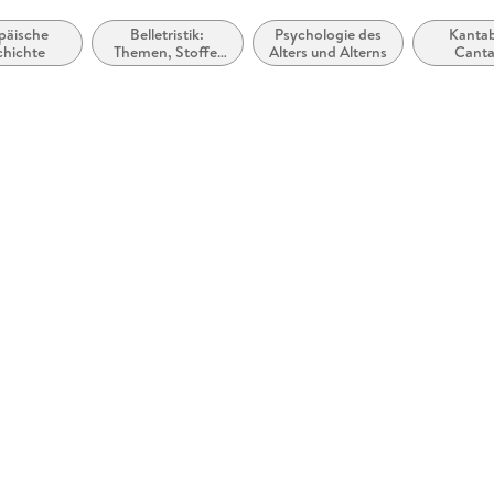
päische
Belletristik:
Psychologie des
Kantab
chichte
Themen, Stoffe,
Alters und Alterns
Canta
Motive:
Gesundheit &
Krankheit