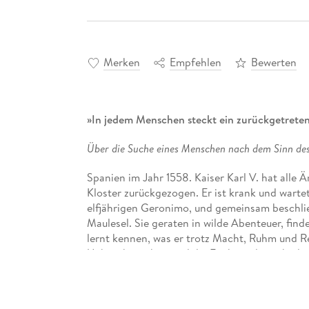
Merken
Empfehlen
Bewerten
»In jedem Menschen steckt ein zurückgetreten
Über die Suche eines Menschen nach dem Sinn des 
Spanien im Jahr 1558. Kaiser Karl V. hat alle
Kloster zurückgezogen. Er ist krank und wart
elfjährigen Geronimo, und gemeinsam beschlie
Maulesel. Sie geraten in wilde Abenteuer, fi
lernt kennen, was er trotz Macht, Ruhm und Re
Unbeschwertheit und die Freiheit, die es bedeu
magischer Roman über das Loslassen und das,
allem eine mitreißende Geschichte.