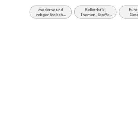
Moderne und
Belletristik:
Euro
zeitgenössische
Themen, Stoffe,
Ges
Belletristik:
Motive:
allgemein und
Seelenleben
literarisch