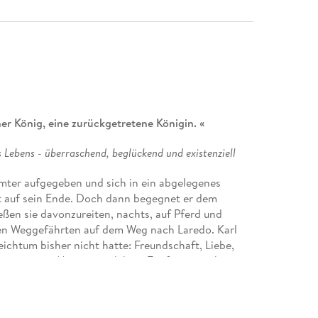
er König, eine zurückgetretene Königin. «
Lebens - überraschend, beglückend und existenziell
 Ämter aufgegeben und sich in ein abgelegenes
et auf sein Ende. Doch dann begegnet er dem
ßen sie davonzureiten, nachts, auf Pferd und
nden Weggefährten auf dem Weg nach Laredo. Karl
ichtum bisher nicht hatte: Freundschaft, Liebe,
tet, nur im Moment zu leben. Ein fantastischer,
 worauf es im Leben wirklich ankommt - und vor