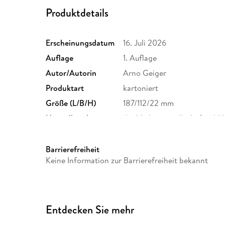
Produktdetails
Erscheinungsdatum
16. Juli 2026
Auflage
1. Auflage
Autor/Autorin
Arno Geiger
Produktart
kartoniert
Größe (L/B/H)
187/112/22 mm
Herstelleradresse
dtv Verlagsgesellschaft mbH 
80337 München, Produktsich
produktsicherheit@dtv.de
Barrierefreiheit
Keine Information zur Barrierefreiheit bekannt
Entdecken Sie mehr