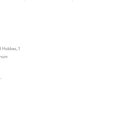
d Hobbes, 1
erson
12 mm
Ireland, Hachette Ireland, info@hbgi.ie