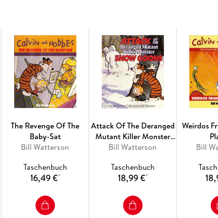
The Revenge Of The
Attack Of The Deranged
Weirdos F
Baby-Sat
Mutant Killer Monster
Pl
Bill Watterson
Bill Watterson
Snow Goons
Bill W
Taschenbuch
Taschenbuch
Tasc
16,49 €
18,99 €
18,
*
*