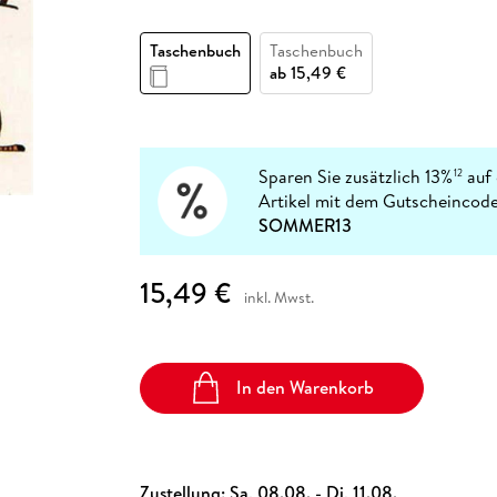
Fremdsprachige Bücher
n Lernhilfen
 Jugendbücher
eiber
Hörbuch Downloads im Bundle
cher
 Vergleich
 Puzzlezubehör
Lernen
New Adult
STABILO
Taschenbücher
Taschenbuch
Taschenbuch
hilfen
hriller
 Backen
er
lender
Ratgeber
ab
15,49 €
op
hriller
Romance
Sachbücher
precher:innen
Science Fiction
Sparen Sie zusätzlich 13%
auf 
12
Artikel mit dem Gutscheincode
Fremdsprachige Bücher
SOMMER13
15,49 €
inkl. Mwst.
In den Warenkorb
Zustellung:
Sa, 08.08. - Di, 11.08.