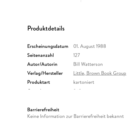
Produktdetails
Erscheinungsdatum
01. August 1988
Seitenanzahl
127
Autor/Autorin
Bill Watterson
Verlag/Hersteller
Little, Brown Book Group
Produktart
kartoniert
Gewicht
263 g
ISBN
9780751516555
Barrierefreiheit
Keine Information zur Barrierefreiheit bekannt