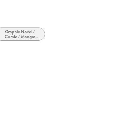
Graphic Novel /
Comic / Manga:
Humor / Lustige
Geschichten