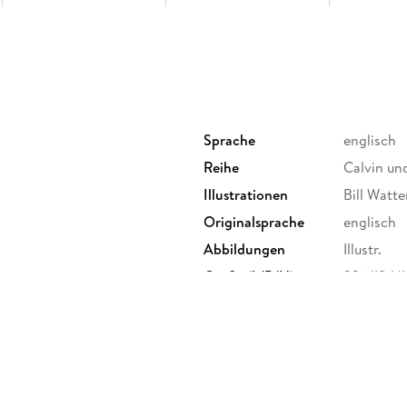
Sprache
englisch
Reihe
Calvin un
Illustrationen
Bill Watt
Originalsprache
englisch
Abbildungen
Illustr.
Größe (L/B/H)
226/194/
Herstelleradresse
Hachette 