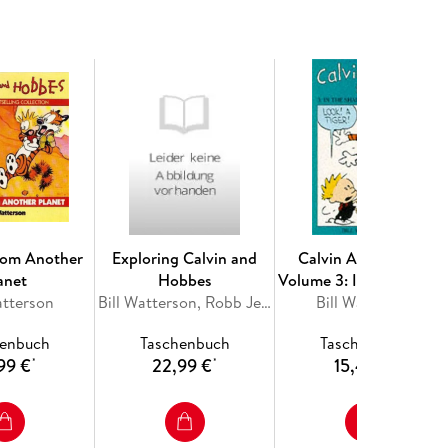
rom Another
Exploring Calvin and
Calvin And Hobbes
anet
Hobbes
Volume 3: In the Shado
atterson
Bill Watterson, Robb Jenny
Bill Watterson
of the Night
henbuch
Taschenbuch
Taschenbuch
99 €
22,99 €
15,49 €
*
*
*