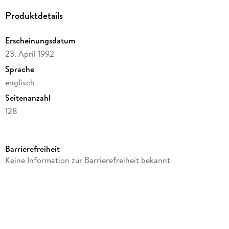
Produktdetails
Erscheinungsdatum
23. April 1992
Sprache
englisch
Seitenanzahl
128
Autor/Autorin
Bill Watterson
Barrierefreiheit
Illustrationen
Keine Information zur Barrierefreiheit bekannt
Bill Watterson
Verlag/Hersteller
Hamlyn
Produktart
kartoniert