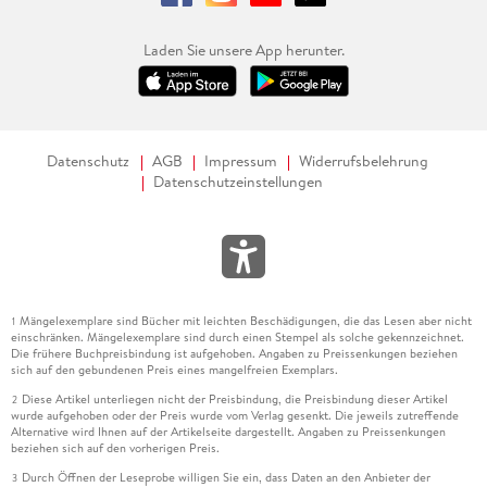
Laden Sie unsere App herunter.
Datenschutz
AGB
Impressum
Widerrufsbelehrung
Datenschutzeinstellungen
Mängelexemplare sind Bücher mit leichten Beschädigungen, die das Lesen aber nicht
1
einschränken. Mängelexemplare sind durch einen Stempel als solche gekennzeichnet.
Die frühere Buchpreisbindung ist aufgehoben. Angaben zu Preissenkungen beziehen
sich auf den gebundenen Preis eines mangelfreien Exemplars.
Diese Artikel unterliegen nicht der Preisbindung, die Preisbindung dieser Artikel
2
wurde aufgehoben oder der Preis wurde vom Verlag gesenkt. Die jeweils zutreffende
Alternative wird Ihnen auf der Artikelseite dargestellt. Angaben zu Preissenkungen
beziehen sich auf den vorherigen Preis.
Durch Öffnen der Leseprobe willigen Sie ein, dass Daten an den Anbieter der
3