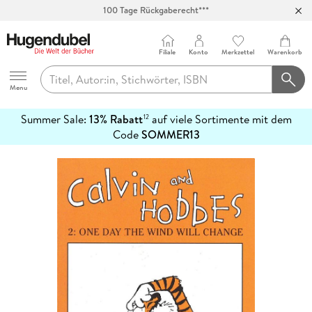
100 Tage Rückgaberecht***
Abholung in über 100 Filialen
Filiale
Konto
Merkzettel
Warenkorb
Hugendubel
Menu
Summer Sale:
13% Rabatt
auf viele Sortimente mit dem
12
mehr
Code
SOMMER13
erfahren