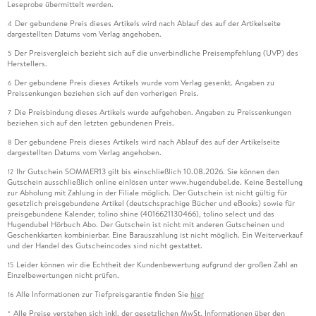
Leseprobe übermittelt werden.
Der gebundene Preis dieses Artikels wird nach Ablauf des auf der Artikelseite
4
dargestellten Datums vom Verlag angehoben.
Der Preisvergleich bezieht sich auf die unverbindliche Preisempfehlung (UVP) des
5
Herstellers.
Der gebundene Preis dieses Artikels wurde vom Verlag gesenkt. Angaben zu
6
Preissenkungen beziehen sich auf den vorherigen Preis.
Die Preisbindung dieses Artikels wurde aufgehoben. Angaben zu Preissenkungen
7
beziehen sich auf den letzten gebundenen Preis.
Der gebundene Preis dieses Artikels wird nach Ablauf des auf der Artikelseite
8
dargestellten Datums vom Verlag angehoben.
Ihr Gutschein SOMMER13 gilt bis einschließlich 10.08.2026. Sie können den
12
Gutschein ausschließlich online einlösen unter www.hugendubel.de. Keine Bestellung
zur Abholung mit Zahlung in der Filiale möglich. Der Gutschein ist nicht gültig für
gesetzlich preisgebundene Artikel (deutschsprachige Bücher und eBooks) sowie für
preisgebundene Kalender, tolino shine (4016621130466), tolino select und das
Hugendubel Hörbuch Abo. Der Gutschein ist nicht mit anderen Gutscheinen und
Geschenkkarten kombinierbar. Eine Barauszahlung ist nicht möglich. Ein Weiterverkauf
und der Handel des Gutscheincodes sind nicht gestattet.
Leider können wir die Echtheit der Kundenbewertung aufgrund der großen Zahl an
15
Einzelbewertungen nicht prüfen.
Alle Informationen zur Tiefpreisgarantie finden Sie
hier
16
Alle Preise verstehen sich inkl. der gesetzlichen MwSt. Informationen über den
*