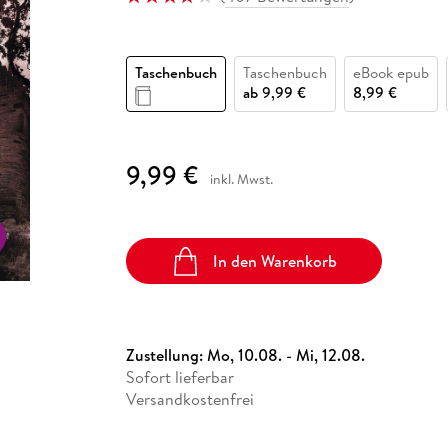
Fremdsprachige Bücher
n Lernhilfen
 Jugendbücher
eiber
Hörbuch Downloads im Bundle
cher
 Vergleich
 Puzzlezubehör
Lernen
New Adult
STABILO
Taschenbücher
hilfen
hriller
 Backen
er
lender
Ratgeber
Taschenbuch
Taschenbuch
eBook epub
op
hriller
Romance
ab
9,99 €
8,99 €
Sachbücher
precher:innen
Science Fiction
9,99 €
inkl. Mwst.
Fremdsprachige Bücher
In den Warenkorb
Zustellung:
Mo, 10.08. - Mi, 12.08.
Sofort lieferbar
Versandkostenfrei