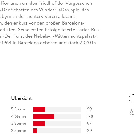
na-Romanen um den Friedhof der Vergessenen
 »Der Schatten des Windes«, »Das Spiel des
byrinth der Lichter« waren allesamt
n, den er kurz vor den großen Barcelona-
listen. Seine ersten Erfolge feierte Carlos Ruiz
 »Der Fürst des Nebels«, »Mitternachtspalast«
e 1964 in Barcelona geboren und starb 2020 in
Studium der Romanistik, Germanistik und
anderem Bücher von Carlos Ruiz Zafón, Carlos
a Kahlo.
Übersicht
5 Sterne
99
4 Sterne
178
3 Sterne
97
2 Sterne
29