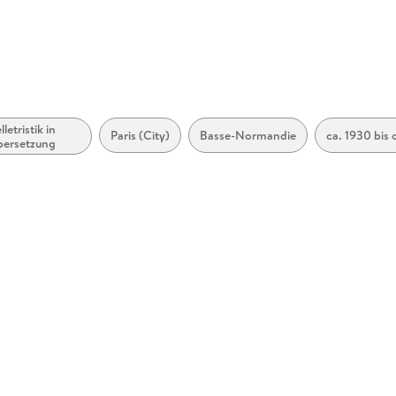
rlage.de
lletristik in
Paris (City)
Basse-Normandie
ca. 1930 bis 
ersetzung