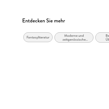
produktsicherheit@fischerve
Entdecken Sie mehr
Moderne und
Be
Fantasyliteratur
zeitgenössische
Üb
Belletristik: allgemein
und literarisch