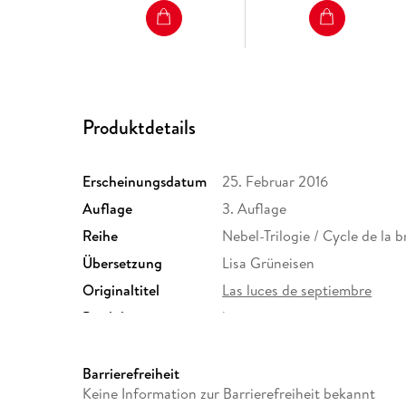
Produktdetails
Erscheinungsdatum
25. Februar 2016
Auflage
3. Auflage
Reihe
Nebel-Trilogie / Cycle de la 
Übersetzung
Lisa Grüneisen
Originaltitel
Las luces de septiembre
Produktart
kartoniert
Größe (L/B/H)
191/124/24 mm
Herstelleradresse
S. Fischer Verlag GmbH, Hed
Barrierefreiheit
Frankfurt am Main, S. Fisch
Keine Information zur Barrierefreiheit bekannt