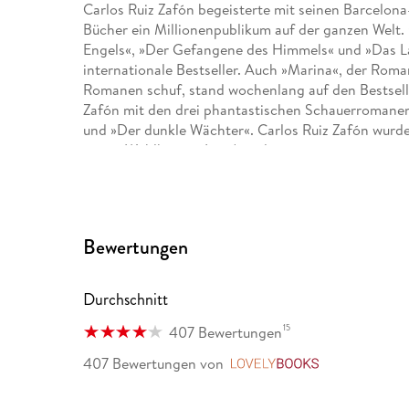
Carlos Ruiz Zafón begeisterte mit seinen Barcelo
Bücher ein Millionenpublikum auf der ganzen Welt.
Engels«, »Der Gefangene des Himmels« und »Das La
internationale Bestseller. Auch »Marina«, der Roma
Romanen schuf, stand wochenlang auf den Bestseller
Zafón mit den drei phantastischen Schauerromanen
und »Der dunkle Wächter«. Carlos Ruiz Zafón wurd
seiner Wahlheimat Los Angeles.
Lisa Grüneisen, 1967 geboren, arbeitet seit ihrem 
Geschichte als Übersetzerin. Sie übersetzte unter 
Fuentes, Miguel Delibes, Alberto Manguel und Frid
Bewertungen
Durchschnitt
15
407 Bewertungen
407 Bewertungen
von
LovelyBooks