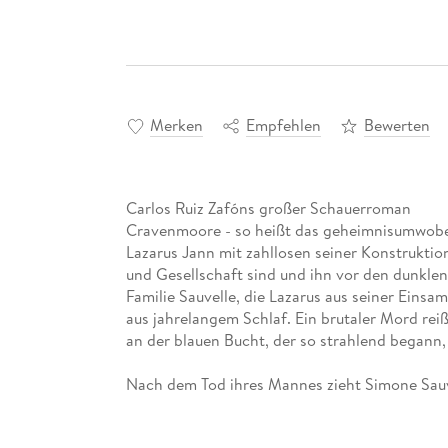
Merken
Empfehlen
Bewerten
Carlos Ruiz Zafóns großer Schauerroman
Cravenmoore - so heißt das geheimnisumwobe
Lazarus Jann mit zahllosen seiner Konstrukti
und Gesellschaft sind und ihn vor den dunkle
Familie Sauvelle, die Lazarus aus seiner Einsa
aus jahrelangem Schlaf. Ein brutaler Mord rei
an der blauen Bucht, der so strahlend begann, 
Nach dem Tod ihres Mannes zieht Simone Sauve
in ein kleines Dorf an der Küste der Normand
verspricht nach Jahren der Entbehrung endlic