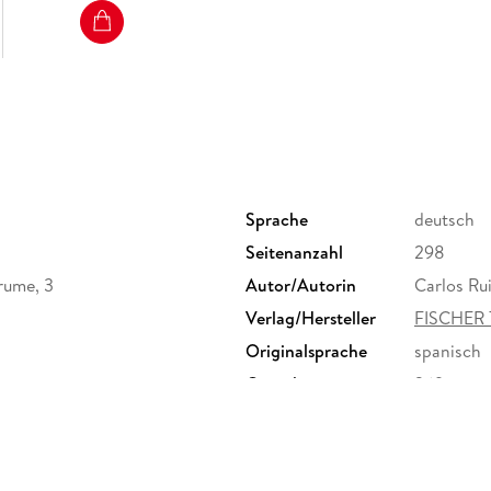
Sprache
deutsch
Seitenanzahl
298
brume, 3
Autor/Autorin
Carlos Ru
Verlag/Hersteller
FISCHER 
Originalsprache
spanisch
Gewicht
269 g
ISBN
9783596
derichstraße 114, 60596
er Verlag GmbH,