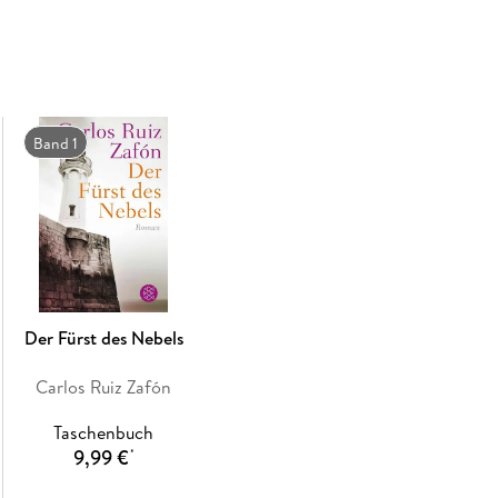
die Sauvelles eine enge Freundschaft mit dem 
prunkvollen Mauern von Cravenmoore werden v
immer unheimlicher.
Warum dürfen sie bestimmte Zimmer nicht bet
Fabrikanten nie zu sehen? Was hat es mit den 
vom Leuchtturm drohen? Als ein brutaler Mord
Band 1
Geheimnis von Cravenmoore aufzudecken und 
Vergangenheit.
Der spanische Bestsellerautor Carlos Ruiz Zaf
von Lesern auf der ganzen Welt begeisterte, is
Schauerromans. Mit 'Der dunkle Wächter' weiht
Spannung und Gänsehaut garantiert.
Der Fürst des Nebels
Carlos Ruiz Zafón
Taschenbuch
9,99 €
*