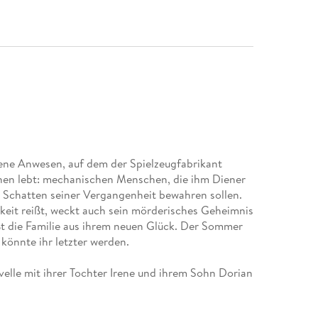
ne Anwesen, auf dem der Spielzeugfabrikant
onen lebt: mechanischen Menschen, die ihm Diener
n Schatten seiner Vergangenheit bewahren sollen.
mkeit reißt, weckt auch sein mörderisches Geheimnis
ßt die Familie aus ihrem neuen Glück. Der Sommer
könnte ihr letzter werden.
lle mit ihrer Tochter Irene und ihrem Sohn Dorian
ie. Ihr neuer Job auf dem Anwesen Cravenmoore
h einen glänzenden Neuanfang. Schnell verbindet