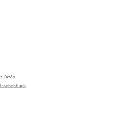
iz Zafón
Taschenbuch
035472