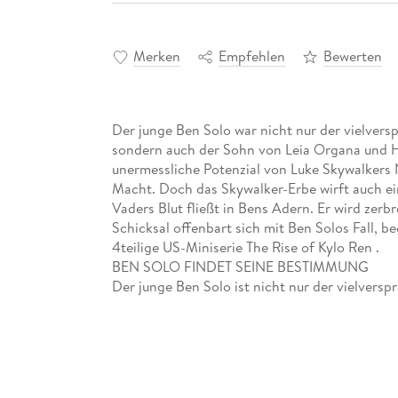
Merken
Empfehlen
Bewerten
Der junge Ben Solo war nicht nur der vielvers
sondern auch der Sohn von Leia Organa und H
unermessliche Potenzial von Luke Skywalkers N
Macht. Doch das Skywalker-Erbe wirft auch e
Vaders Blut fließt in Bens Adern. Er wird zer
Schicksal offenbart sich mit Ben Solos Fall, b
4teilige US-Miniserie The Rise of Kylo Ren .
BEN SOLO FINDET SEINE BESTIMMUNG
Der junge Ben Solo ist nicht nur der vielvers
sondern auch der Sohn von Leia Organa und H
unermessliche Potenzial von Luke Skywalkers N
Doch das Skywalker-Erbe wirft auch einen lang
fließt ebenfalls in Bens Adern.
Ben wird zerbrechen, eine neue Bestimmung fi