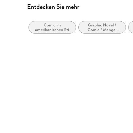
Entdecken Sie mehr
Comic im
Graphic Novel /
amerikanischen Stil
Comic / Manga:
bzw. Tradition
Inspiriert von oder
adaptiert von anderen
Medien