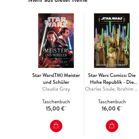
Star Wars(TM) Meister
Star Wars Comics: Die
und Schüler
Hohe Republik - Die
Claudia Gray
Schatten der Starlight
Charles Soule, Ibrahim Roberson, Jethro Morales, David Messina, Marika Cresta
Taschenbuch
Taschenbuch
15,00 €
16,00 €
*
*