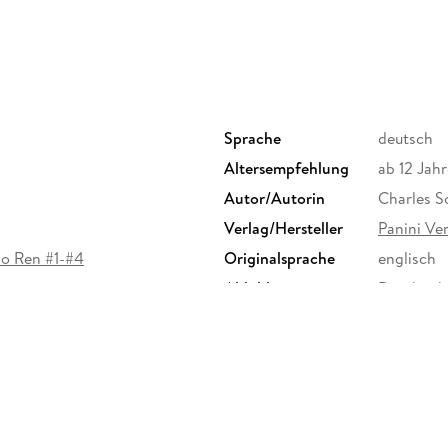
Sprache
deutsch
Altersempfehlung
ab 12 Jahr
Autor/Autorin
Charles So
Verlag/Hersteller
Panini V
lo Ren #1-#4
Originalsprache
englisch
Abbildungen
Durchgehe
Größe (L/B/H)
261/171/1
Herstelleradresse
Panini Ve
gpsr@pan