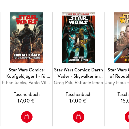
ergeben, denn mit Ben Solos Fall beginnt Kylo
Dieser Band enthält die vollständige Mini-Se
Star Wars Comics:
Star Wars Comics: Darth
Star Wars
Kopfgeldjäger I - für
Vader - Skywalker im
of Republ
eine Handvoll Credits
Ethan Sacks, Paolo Villanelli
Greg Pak, Raffaele Ienco
Visier
Taschenbuch
Taschenbuch
Tasc
17,00 €
17,00 €
15,
*
*