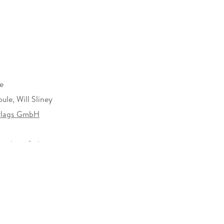
e
ule, Will Sliney
erlags GmbH
nd vierfarbig
0 mm
rlags GmbH, Schloßstraße 76, 70176 Stuttgart,
ini.de