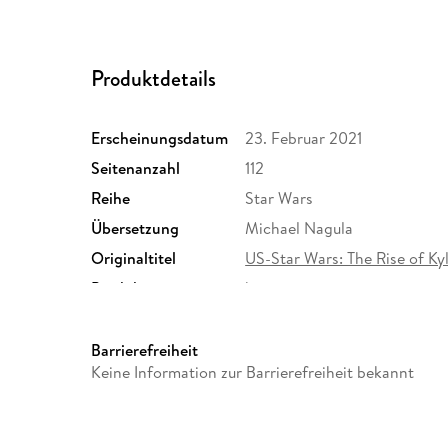
Produktdetails
Erscheinungsdatum
23. Februar 2021
Seitenanzahl
112
Reihe
Star Wars
Übersetzung
Michael Nagula
Originaltitel
US-Star Wars: The Rise of Ky
Produktart
kartoniert
Gewicht
334 g
ISBN
9783741622823
Barrierefreiheit
Keine Information zur Barrierefreiheit bekannt