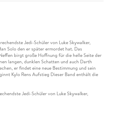
prechendste Jedi-Schüler von Luke Skywalker,
an Solo den er später ermordet hat. Das
effen birgt große Hoffnung für die helle Seite der
inen langen, dunklen Schatten und auch Darth
brechen, er findet eine neue Bestimmung und sein
eginnt Kylo Rens Aufstieg Dieser Band enthält die
prechendste Jedi-Schüler von Luke Skywalker,
an Solo - den er später ermordet. Das
effen verheißt Gutes für die helle Seite der Macht.
en, dunklen Schatten . . . denn Darth Vaders Blut
nden und sich der dunklen Seite der Macht