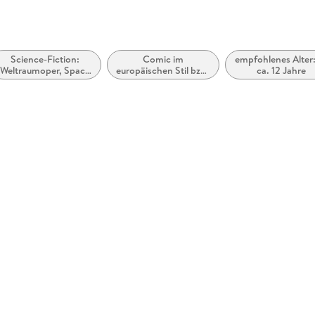
Science-Fiction:
Comic im
empfohlenes Alter:
Weltraumoper, Space
europäischen Stil bzw.
ca. 12 Jahre
Opera
Tradition