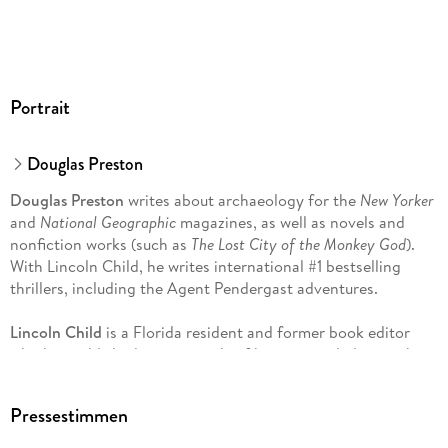
Portrait
Douglas Preston
Douglas Preston
writes about archaeology for the
New Yorker
and
National Geographic
magazines, as well as novels and
nonfiction works (such as
The Lost City of the Monkey God
).
With Lincoln Child, he writes international #1 bestselling
thrillers, including the Agent Pendergast adventures.
Lincoln Child
is a Florida resident and former book editor
who has published seven novels of his own, including such
bestsellers as
Full Wolf Moon
and
Deep Storm
. With Douglas
Preston, he writes international #1 bestselling thrillers,
Pressestimmen
including the Agent Pendergast adventures.