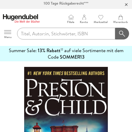
Abholung in über 100 Filialen
Filiale
Konto
Merkzettel
Warenkorb
Hugendubel
Menu
Summer Sale:
13% Rabatt
auf viele Sortimente mit dem
12
mehr
Code
SOMMER13
erfahren