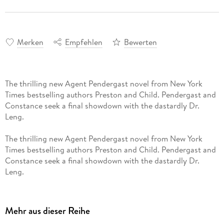
Merken
Empfehlen
Bewerten
The thrilling new Agent Pendergast novel from New York
Times bestselling authors Preston and Child. Pendergast and
Constance seek a final showdown with the dastardly Dr.
Leng.
The thrilling new Agent Pendergast novel from New York
Times bestselling authors Preston and Child. Pendergast and
Constance seek a final showdown with the dastardly Dr.
Leng.
FBI Special Agent Pendergast and Constance Greene take a
final stand against the deadliest serial killer in the history of
New York: Pendergast's own ancestor, Dr. Enoch Leng. The
Mehr aus dieser Reihe
latest thrilling timeslip adventure in the
New York Times-