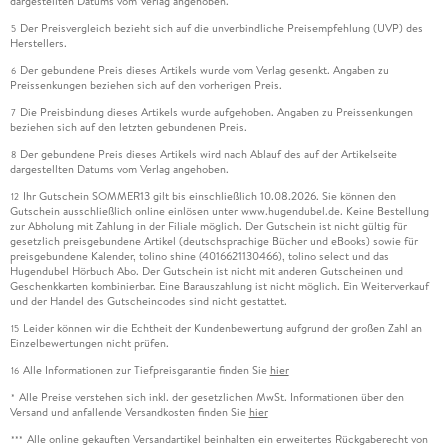
dargestellten Datums vom Verlag angehoben.
Der Preisvergleich bezieht sich auf die unverbindliche Preisempfehlung (UVP) des
5
Herstellers.
Der gebundene Preis dieses Artikels wurde vom Verlag gesenkt. Angaben zu
6
Preissenkungen beziehen sich auf den vorherigen Preis.
Die Preisbindung dieses Artikels wurde aufgehoben. Angaben zu Preissenkungen
7
beziehen sich auf den letzten gebundenen Preis.
Der gebundene Preis dieses Artikels wird nach Ablauf des auf der Artikelseite
8
dargestellten Datums vom Verlag angehoben.
Ihr Gutschein SOMMER13 gilt bis einschließlich 10.08.2026. Sie können den
12
Gutschein ausschließlich online einlösen unter www.hugendubel.de. Keine Bestellung
zur Abholung mit Zahlung in der Filiale möglich. Der Gutschein ist nicht gültig für
gesetzlich preisgebundene Artikel (deutschsprachige Bücher und eBooks) sowie für
preisgebundene Kalender, tolino shine (4016621130466), tolino select und das
Hugendubel Hörbuch Abo. Der Gutschein ist nicht mit anderen Gutscheinen und
Geschenkkarten kombinierbar. Eine Barauszahlung ist nicht möglich. Ein Weiterverkauf
und der Handel des Gutscheincodes sind nicht gestattet.
Leider können wir die Echtheit der Kundenbewertung aufgrund der großen Zahl an
15
Einzelbewertungen nicht prüfen.
Alle Informationen zur Tiefpreisgarantie finden Sie
hier
16
Alle Preise verstehen sich inkl. der gesetzlichen MwSt. Informationen über den
*
Versand und anfallende Versandkosten finden Sie
hier
Alle online gekauften Versandartikel beinhalten ein erweitertes Rückgaberecht von
***