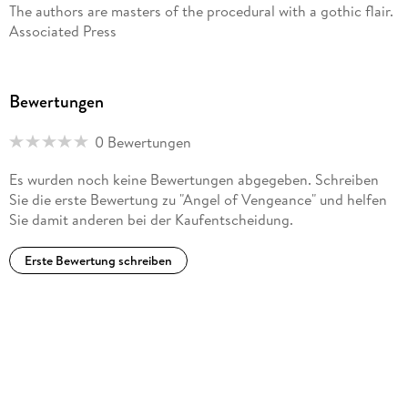
The authors are masters of the procedural with a gothic flair.
Associated Press
Readers can sign up for The Pendergast File, a 'strangely
entertaining' newsletter from the authors, at their website,
PrestonChild. com. Visit www. facebook.
com/PrestonandChild
Bewertungen
0 Bewertungen
Es wurden noch keine Bewertungen abgegeben. Schreiben
Sie die erste Bewertung zu "Angel of Vengeance" und helfen
Sie damit anderen bei der Kaufentscheidung.
Erste Bewertung schreiben