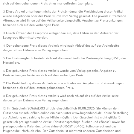
sich auf den gebundenen Preis eines mangelfreien Exemplars.
Diese Artikel unterliegen nicht der Preisbindung, die Preisbindung dieser Artikel
2
wurde aufgehoben oder der Preis wurde vom Verlag gesenkt. Die jeweils zutreffende
Alternative wird Ihnen auf der Artikelseite dargestellt. Angaben zu Preissenkungen
beziehen sich auf den vorherigen Preis.
Durch Öffnen der Leseprobe willigen Sie ein, dass Daten an den Anbieter der
3
Leseprobe übermittelt werden.
Der gebundene Preis dieses Artikels wird nach Ablauf des auf der Artikelseite
4
dargestellten Datums vom Verlag angehoben.
Der Preisvergleich bezieht sich auf die unverbindliche Preisempfehlung (UVP) des
5
Herstellers.
Der gebundene Preis dieses Artikels wurde vom Verlag gesenkt. Angaben zu
6
Preissenkungen beziehen sich auf den vorherigen Preis.
Die Preisbindung dieses Artikels wurde aufgehoben. Angaben zu Preissenkungen
7
beziehen sich auf den letzten gebundenen Preis.
Der gebundene Preis dieses Artikels wird nach Ablauf des auf der Artikelseite
8
dargestellten Datums vom Verlag angehoben.
Ihr Gutschein SOMMER13 gilt bis einschließlich 10.08.2026. Sie können den
12
Gutschein ausschließlich online einlösen unter www.hugendubel.de. Keine Bestellung
zur Abholung mit Zahlung in der Filiale möglich. Der Gutschein ist nicht gültig für
gesetzlich preisgebundene Artikel (deutschsprachige Bücher und eBooks) sowie für
preisgebundene Kalender, tolino shine (4016621130466), tolino select und das
Hugendubel Hörbuch Abo. Der Gutschein ist nicht mit anderen Gutscheinen und