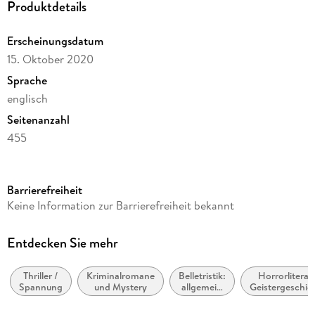
Produktdetails
Erscheinungsdatum
15. Oktober 2020
Sprache
englisch
Seitenanzahl
455
Reihe
Special Agent Pendergast
Barrierefreiheit
Autor/Autorin
Keine Information zur Barrierefreiheit bekannt
Douglas Preston, Lincoln Child
Verlag/Hersteller
Entdecken Sie mehr
Bloomsbury UK
Thriller /
Kriminalromane
Belletristik:
Horrorliteratu
Produktart
Spannung
und Mystery
allgemein
Geistergeschic
kartoniert
und
und
literarisch,
Übernatürlic