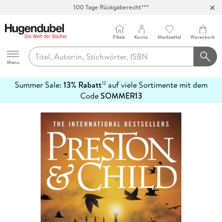
100 Tage Rückgaberecht***
Abholung in über 100 Filialen
Filiale
Konto
Merkzettel
Warenkorb
Hugendubel
Menu
Summer Sale:
13% Rabatt
auf viele Sortimente mit dem
12
mehr
Code
SOMMER13
erfahren