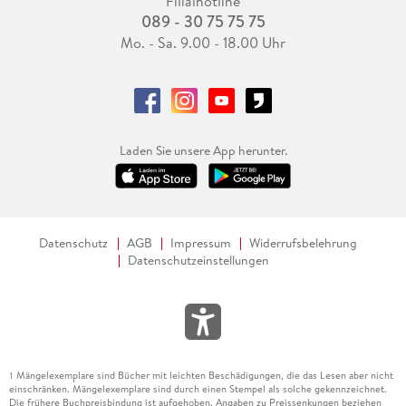
Filialhotline
089 - 30 75 75 75
Mo. - Sa. 9.00 - 18.00 Uhr
Laden Sie unsere App herunter.
Datenschutz
AGB
Impressum
Widerrufsbelehrung
Datenschutzeinstellungen
Mängelexemplare sind Bücher mit leichten Beschädigungen, die das Lesen aber nicht
1
einschränken. Mängelexemplare sind durch einen Stempel als solche gekennzeichnet.
Die frühere Buchpreisbindung ist aufgehoben. Angaben zu Preissenkungen beziehen