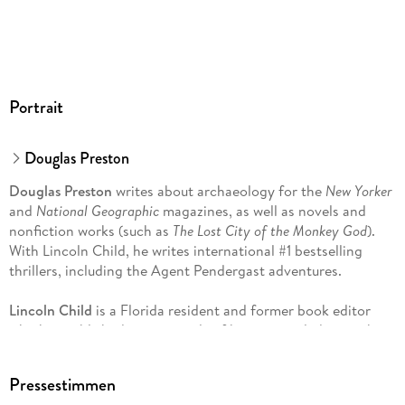
Portrait
Douglas Preston
Douglas Preston
writes about archaeology for the
New Yorker
and
National Geographic
magazines, as well as novels and
nonfiction works (such as
The Lost City of the Monkey God
).
With Lincoln Child, he writes international #1 bestselling
thrillers, including the Agent Pendergast adventures.
Lincoln Child
is a Florida resident and former book editor
who has published seven novels of his own, including such
bestsellers as
Full Wolf Moon
and
Deep Storm
. With Douglas
Preston, he writes international #1 bestselling thrillers,
Pressestimmen
including the Agent Pendergast adventures. Readers can sign