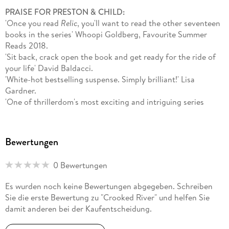
up for The Pendergast File, a 'strangely entertaining'
PRAISE FOR PRESTON & CHILD:
newsletter from the authors, at their website, PrestonChild.
'Once you read
Relic
, you'll want to read the other seventeen
com. Visit www. facebook. com/PrestonandChild
books in the series' Whoopi Goldberg, Favourite Summer
Reads 2018.
'Sit back, crack open the book and get ready for the ride of
your life' David Baldacci.
'White-hot bestselling suspense. Simply brilliant!' Lisa
Gardner.
'One of thrillerdom's most exciting and intriguing series
leads, and it remains among the most reliable in the genre'
Booklist.
'Fast-moving, sophisticated and bursting with surprises. . .
Bewertungen
There's nothing else like them' Washington Post
0 Bewertungen
Es wurden noch keine Bewertungen abgegeben. Schreiben
Sie die erste Bewertung zu "Crooked River" und helfen Sie
damit anderen bei der Kaufentscheidung.