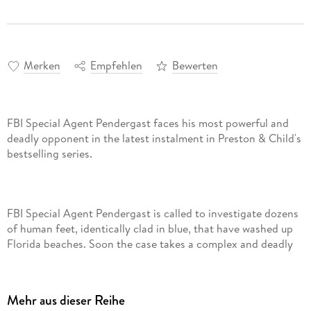
Merken
Empfehlen
Bewerten
FBI Special Agent Pendergast faces his most powerful and
deadly opponent in the latest instalment in Preston & Child's
bestselling series.
FBI Special Agent Pendergast is called to investigate dozens
of human feet, identically clad in blue, that have washed up
Florida beaches. Soon the case takes a complex and deadly
turn. . .
Dozens of identical shoes have
washed up
on the beach in
the quiet resort town of Sanibel Island, Florida. They appear
Mehr aus dieser Reihe
completely ordinary but for one thing - each contains a